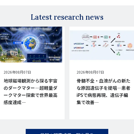
Latest research news
公
2026年08月07日
公
2026年08月07日
開
開
地球磁場観測から探る宇宙
骨髄不全・血液がんの新た
日
日
のダークマター―超軽量ダ
な原因遺伝子を提唱―患者
ークマター探索で世界最高
iPSで病態再現、遺伝子編
感度達成―
集で改善―