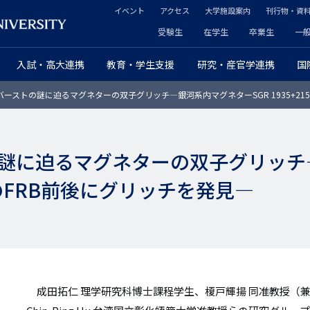
イベント
アクセス
大学施設案内
刊行物・資
ヘ
受験生
在学生
卒業生
一
ヘ
ッ
入試・高大連携
教育・学生支援
研究・産官学連携
国
ッ
ダ
ーストの謎に迫るマグネターの双子グリッチ―銀河系内マグネターSGR 1935+21
ダ
ー
ー
セ
謎に迫るマグネターの双子グリッチ
プ
カ
154のFRB前後にグリッチを発見―
ラ
ン
イ
ダ
マ
リ
リ
ー
成田拓仁 理学研究科博士課程学生、榎戸輝揚 同准教授（
ー