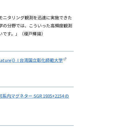
モニタリング観測を迅速に実施できた
学の分野では、こういった高頻度観測
いです。」（榎戸輝揚）
ure)》l 台湾国立彰化師範大学
ネター SGR 1935+2154 の