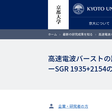
メ
教員検索
イ
ン
京大について
コ
ン
パ
ホーム
最新の研究成果を知る
高速電波バ
テ
ン
く
ン
ず
ツ
高速電波バーストの
に
移
ーSGR 1935+2
動
タ
企業・研究者の方