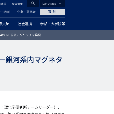
search
Language
料請求
採用情報
CLOSE
寄附
般・地域
企業・研究者
際交流
社会連携
学部・大学院等
グ
54のFRB前後にグリッチを発見―
ロ
ー
―銀河系内マグネタ
バ
ル
ナ
ビ
ゲ
兼：理化学研究所チームリーダー）、
ー