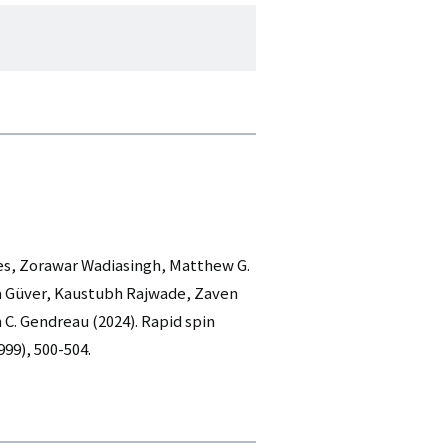
es, Zorawar Wadiasingh, Matthew G.
lga Güver, Kaustubh Rajwade, Zaven
 C. Gendreau (2024). Rapid spin
999), 500-504.