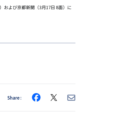
面）および京都新聞（3月17日 8面）に
Share
Share
Share
Share
on
on
via
Facebook
X
E-
mail