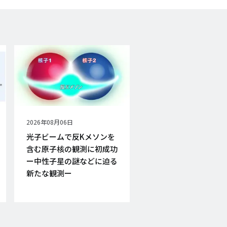
公
2026年08月06日
開
光子ビームで反Kメソンを
日
含む原子核の観測に初成功
ー中性子星の謎などに迫る
新たな観測ー