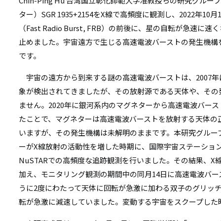
リ
Chin-Ping Hu 台湾国立彰化師範大学准教授らの研究グ
ター）SGR 1935+2154をX線で高頻度に観測し、2022年
リ
ン
（Fast Radio Burst, FRB）の前後に、星の自転が急
ン
ク
止めました。宇宙遠方で生じる高速電波バーストの発生機構
ク
です。
宇宙の遠方から到来する謎の高速電波バーストは、2007
象が検出されてきましたが、その放射源である天体や、その
ません。2020年に銀河系内のマグネターから高速電波バー
たことで、マグネターは高速電波バーストを放射する天体の
いますが、その発生機構は未解明のままです。本研究グループは
ーがX線放射の活動性を増した時期に、国際宇宙ステーションの
NuSTARでの高頻度な追跡観測を行いました。その結果、
加え、モニタリング観測の期間中の同月14日に高速電波バ
うに2度にわたって天体に回転が急激に加わる双子のグリッ
転が急激に減速していました。変動する宇宙をスクープした