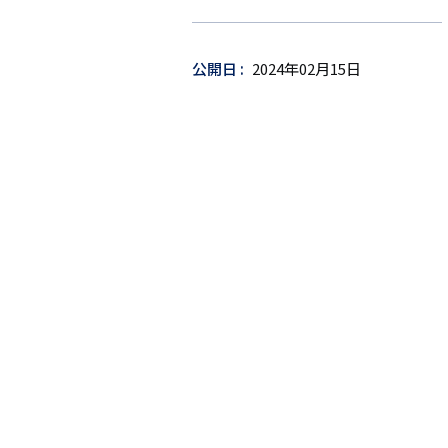
ー
ゲ
ッ
公開日
2024年02月15日
ト