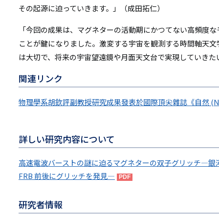
その起源に迫っていきます。」（成田拓仁）
「今回の成果は、マグネターの活動期にかつてない高頻度な
ことが鍵になりました。激変する宇宙を観測する時間軸天文
は大切で、将来の宇宙望遠鏡や月面天文台で実現していきた
関連リンク
物理學系胡欽評副教授研究成果發表於國際頂尖雜誌《自然 (Nat
詳しい研究内容について
高速電波バーストの謎に迫るマグネターの双子グリッチ―銀河系内マグ
FRB 前後にグリッチを発見―
研究者情報