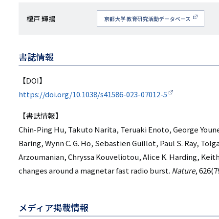
研
榎戸 輝揚
京都大学 教育研究活動データベース
究
者
書誌情報
名
【DOI】
https://doi.org/10.1038/s41586-023-07012-5
【書誌情報】
Chin-Ping Hu, Takuto Narita, Teruaki Enoto, George Youn
Baring, Wynn C. G. Ho, Sebastien Guillot, Paul S. Ray, To
Arzoumanian, Chryssa Kouveliotou, Alice K. Harding, Keith
changes around a magnetar fast radio burst.
Nature
, 626(7
メディア掲載情報