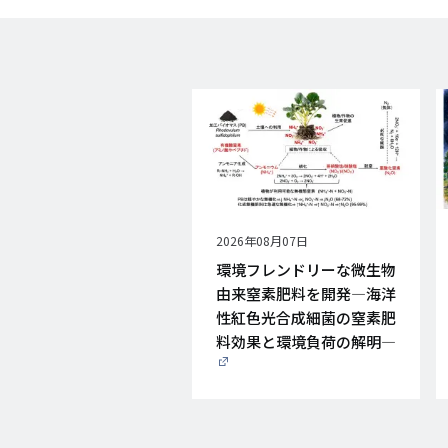
公
2026年08月07日
開
環境フレンドリーな微生物
日
由来窒素肥料を開発―海洋
性紅色光合成細菌の窒素肥
料効果と環境負荷の解明―