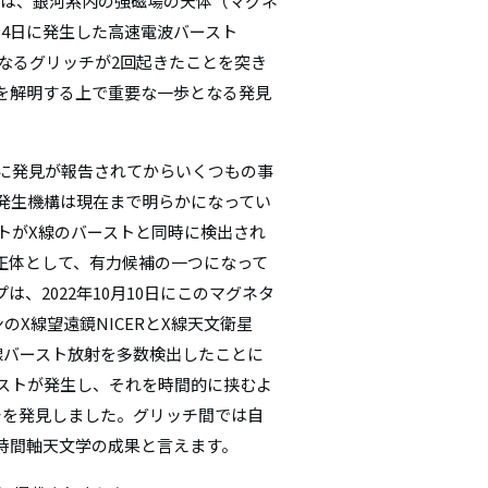
ループは、銀河系内の強磁場の天体（マグネ
シ
10月14日に発生した高速電波バースト
速に速くなるグリッチが2回起きたことを突き
ョ
を解明する上で重要な一歩となる発見
ン
年に発見が報告されてからいくつもの事
発生機構は現在まで明らかになってい
ストがX線のバーストと同時に検出され
正体として、有力候補の一つになって
、2022年10月10日にこのマグネタ
X線望遠鏡NICERとX線天文衛星
X線バースト放射を多数検出したことに
ーストが発生し、それを時間的に挟むよ
チを発見しました。グリッチ間では自
時間軸天文学の成果と言えます。