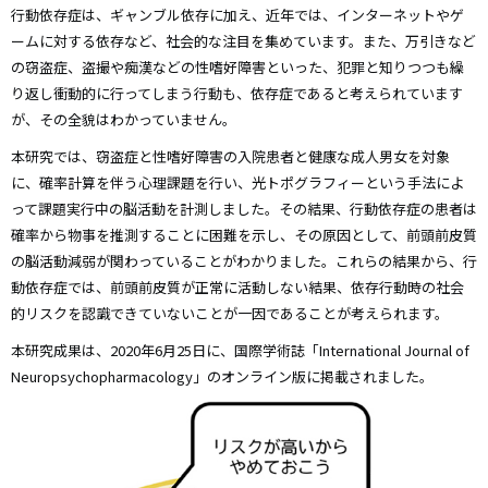
行動依存症は、ギャンブル依存に加え、近年では、インターネットやゲ
ームに対する依存など、社会的な注目を集めています。また、万引きなど
の窃盗症、盗撮や痴漢などの性嗜好障害といった、犯罪と知りつつも繰
り返し衝動的に行ってしまう行動も、依存症であると考えられています
が、その全貌はわかっていません。
本研究では、窃盗症と性嗜好障害の入院患者と健康な成人男女を対象
に、確率計算を伴う心理課題を行い、光トポグラフィーという手法によ
って課題実行中の脳活動を計測しました。その結果、行動依存症の患者は
確率から物事を推測することに困難を示し、その原因として、前頭前皮質
の脳活動減弱が関わっていることがわかりました。これらの結果から、行
動依存症では、前頭前皮質が正常に活動しない結果、依存行動時の社会
的リスクを認識できていないことが一因であることが考えられます。
本研究成果は、2020年6月25日に、国際学術誌「International Journal of
Neuropsychopharmacology」のオンライン版に掲載されました。