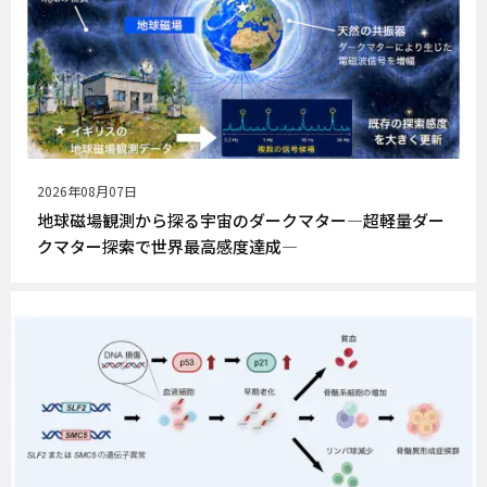
公
2026年08月07日
開
地球磁場観測から探る宇宙のダークマター―超軽量ダー
日
クマター探索で世界最高感度達成―