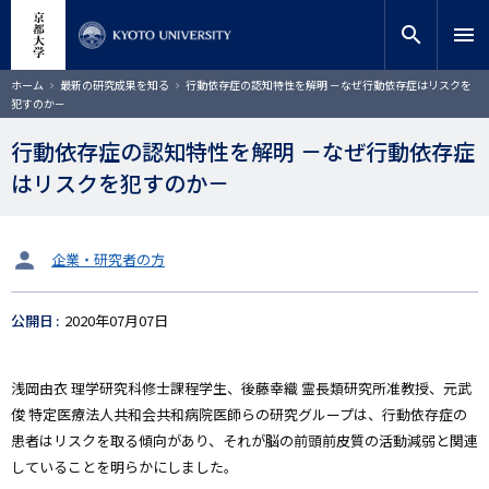
メ
close
サイト内検索
教員検索
イ
search
menu
ン
コ
検索
パ
ホーム
最新の研究成果を知る
行動依存症の認知特性を解明 －なぜ行動依存症はリスクを
ン
ン
犯すのか－
く
テ
ず
ン
行動依存症の認知特性を解明 －なぜ行動依存症
ツ
はリスクを犯すのか－
に
移
動
タ
企業・研究者の方
ー
ゲ
公開日
2020年07月07日
ッ
ト
浅岡由衣 理学研究科修士課程学生、後藤幸織 霊長類研究所准教授、元武
俊 特定医療法人共和会共和病院医師らの研究グループは、行動依存症の
患者はリスクを取る傾向があり、それが脳の前頭前皮質の活動減弱と関連
していることを明らかにしました。