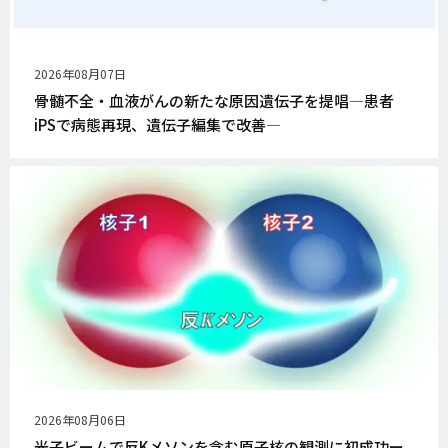
公
2026年08月07日
開
骨髄不全・血液がんの新たな原因遺伝子を提唱―患者
日
iPSで病態再現、遺伝子編集で改善―
公
2026年08月06日
開
光子ビームで反Kメソンを含む原子核の観測に初成功ー