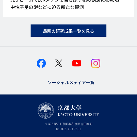
日
中性子星の謎などに迫る新たな観測ー
最新の研究成果一覧を見る
ソーシャルメディア一覧
京
〒
606-8501
京
京都市
左京区吉田本町
都
都
Tel:
075-753-7531
大
府
学