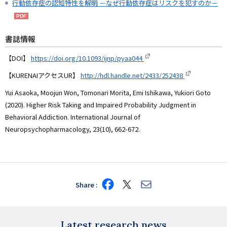
行動依存症の認知特性を解明 －なぜ行動依存症はリスクを犯すのか－
書誌情報
【DOI】
https://doi.org/10.1093/ijnp/pyaa044
【KURENAIアクセスUR】
http://hdl.handle.net/2433/252438
Yui Asaoka, Moojun Won, Tomonari Morita, Emi Ishikawa, Yukiori Goto
(2020). Higher Risk Taking and Impaired Probability Judgment in
Behavioral Addiction. International Journal of
Neuropsychopharmacology, 23(10), 662-672.
Share
Share
Share
Share
on
on
via
Facebook
X
E-
mail
Latest research news