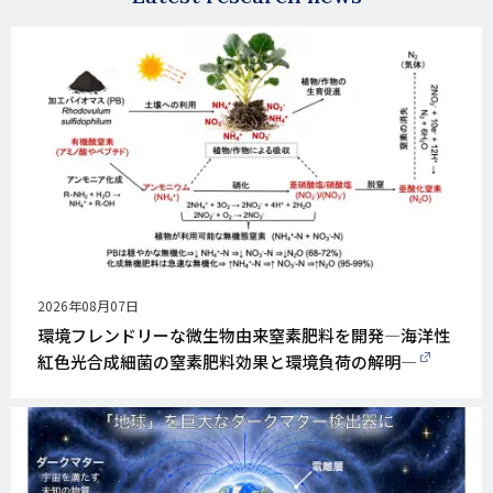
公
2026年08月07日
開
環境フレンドリーな微生物由来窒素肥料を開発―海洋性
日
紅色光合成細菌の窒素肥料効果と環境負荷の解明―