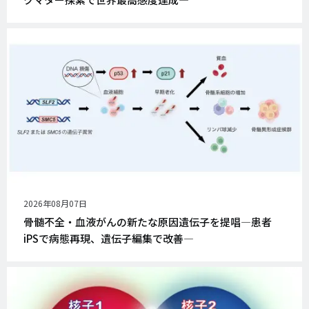
公
2026年08月07日
開
骨髄不全・血液がんの新たな原因遺伝子を提唱―患者
日
iPSで病態再現、遺伝子編集で改善―