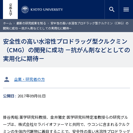
メ
close
サイト内検索
教員検索
イ
search
menu
ン
コ
検索
パ
ホーム
最新の研究成果を知る
安全性の高い水溶性プロドラッグ型クルクミン（CMG）の
ン
ン
開発に成功 －抗がん剤などとしての実用化に期待－
く
テ
ず
ン
安全性の高い水溶性プロドラッグ型クルクミン
ツ
（CMG）の開発に成功 －抗がん剤などとしての
に
移
実用化に期待－
動
タ
企業・研究者の方
ー
ゲ
公開日
2017年09月01日
ッ
ト
掛谷秀昭 薬学研究科教授、金井雅史 医学研究科特定准教授らの研究グル
ープは、株式会社セラバイオファーマと共同で、ウコンに含まれるクルク
ミンの生体内代謝物に着目することで、安全性の高い水溶性プロドラッグ