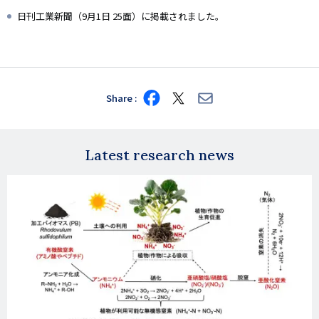
日刊工業新聞（9月1日 25面）に掲載されました。
Share
Share
Share
Share
on
on
via
Facebook
X
E-
mail
Latest research news