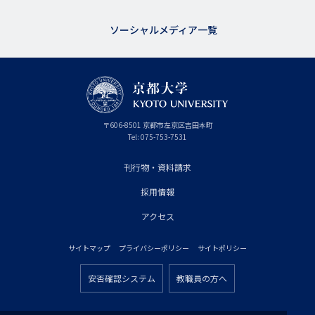
ソーシャルメディア一覧
京
〒
606-8501
京
京都市
左京区吉田本町
都
都
Tel:
075-753-7531
大
府
学
刊行物・資料請求
フ
採用情報
ッ
タ
アクセス
ー
サイトマップ
プライバシーポリシー
サイトポリシー
プ
フ
ラ
安否確認システム
教職員の方へ
ッ
フ
イ
タ
ッ