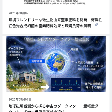
公
2026年08月07日
開
環境フレンドリーな微生物由来窒素肥料を開発―海洋性
日
紅色光合成細菌の窒素肥料効果と環境負荷の解明―
公
2026年08月07日
開
地球磁場観測から探る宇宙のダークマター―超軽量ダー
日
クマター探索で世界最高感度達成―