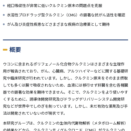
経口吸収性が非常に低いクルクミン原末の問題点を克服
水溶性プロドラッグ型クルクミン（CMG）の顕著な抗がん活性を確認
がん及び炎症性疾患などさまざまな疾病の治療薬として期待
概要
ウコンに含まれるポリフェノール化合物クルクミンはさまざまな生理作
用が報告されており、がん、心臓病、アルツハイマーなどに関する基礎研
究や臨床研究が行われています。しかし、クルクミン原末をそのまま摂取
しても多くは腸で吸収されないため、血液には移行せず肝臓を含む各種臓
器での顕著な効果を期待できません。そこで、クルクミンをより使いやす
くするために、誘導体開発研究及びドラッグデリバリーシステム開発研
究などが世界中でしのぎを削っています。しかし、未だ有効な薬剤及び手
法は開発されていないのが現状です。
本研究グループは、クルクミンの生体内代謝物解析（メタボローム解析）
の結果などから、クルクミンモノグルクロニド（CMG）がクルクミンの