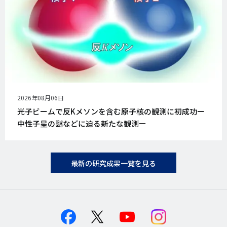
公
2026年08月06日
開
光子ビームで反Kメソンを含む原子核の観測に初成功ー
日
中性子星の謎などに迫る新たな観測ー
最新の研究成果一覧を見る