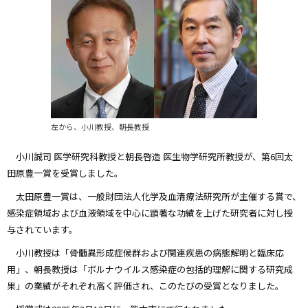
左から、小川教授、朝長教授
小川誠司 医学研究科教授と朝長啓造 医生物学研究所教授が、第6回太
田原豊一賞を受賞しました。
太田原豊一賞は、一般財団法人化学及血清療法研究所が主催する賞で、
感染症領域および血液領域を中心に顕著な功績を上げた研究者に対し授
与されています。
小川教授は「骨髄異形成症候群および関連疾患の病態解明と臨床応
用」、朝長教授は「ボルナウイルス感染症の包括的理解に関する研究成
果」の業績がそれぞれ高く評価され、このたびの受賞となりました。