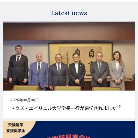
Latest news
公
2026年08月06日
開
ドクズ・エイリュル大学学長一行が来学されました
日