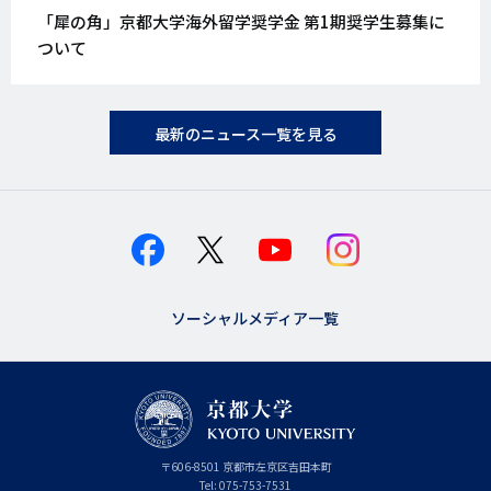
開
「犀の角」京都大学海外留学奨学金 第1期奨学生募集に
日
ついて
最新のニュース一覧を見る
ソーシャルメディア一覧
京
〒
606-8501
京
京都市
左京区吉田本町
都
都
Tel:
075-753-7531
大
府