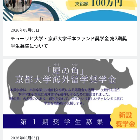
公
2026年08月06日
開
チューリヒ大学・京都大学千本ファンド奨学金 第2期奨
日
学生募集について
公
2026年08月06日