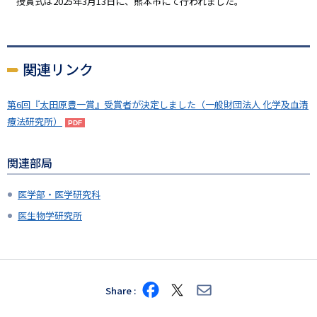
授賞式は2025年3月13日に、熊本市にて行われました。
関連リンク
第6回『太田原豊一賞』受賞者が決定しました（一般財団法人 化学及血清
療法研究所）
関連部局
医学部・医学研究科
医生物学研究所
Share
Share
Share
Share
on
on
via
Facebook
X
E-
mail