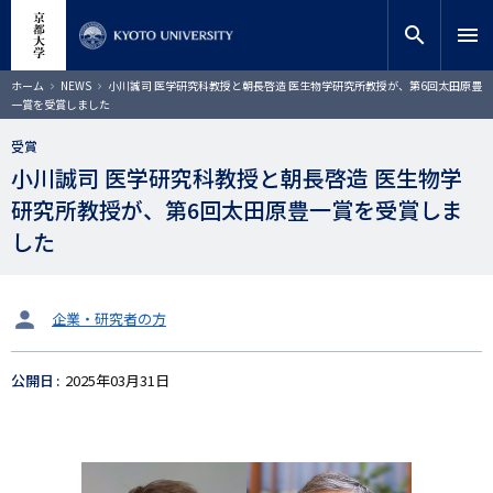
メ
close
サイト内検索
教員検索
イ
search
menu
ン
コ
検索
パ
ホーム
NEWS
小川誠司 医学研究科教授と朝長啓造 医生物学研究所教授が、第6回太田原豊
ン
ン
一賞を受賞しました
く
テ
ず
ン
受賞
ツ
小川誠司 医学研究科教授と朝長啓造 医生物学
に
研究所教授が、第6回太田原豊一賞を受賞しま
移
動
した
タ
企業・研究者の方
ー
ゲ
公開日
2025年03月31日
ッ
ト