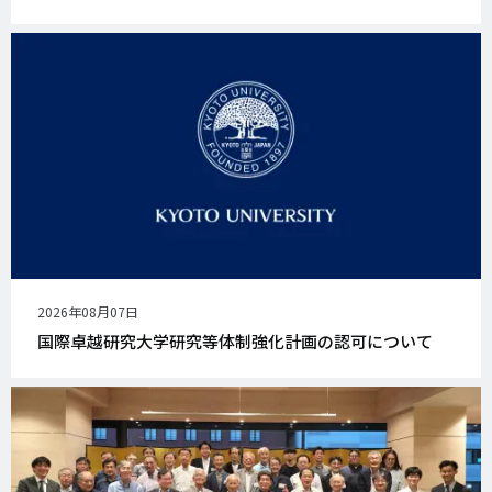
公
2026年08月07日
開
国際卓越研究大学研究等体制強化計画の認可について
日