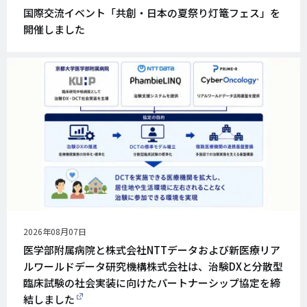
開
国際交流イベント「共創・日本の夏祭り灯篭フェス」を
日
開催しました
公
2026年08月07日
開
医学部附属病院と株式会社NTTデータおよび新医療リア
日
ルワールドデータ研究機構株式会社は、治験DXと分散型
臨床試験の社会実装に向けたパートナーシップ協定を締
結しました