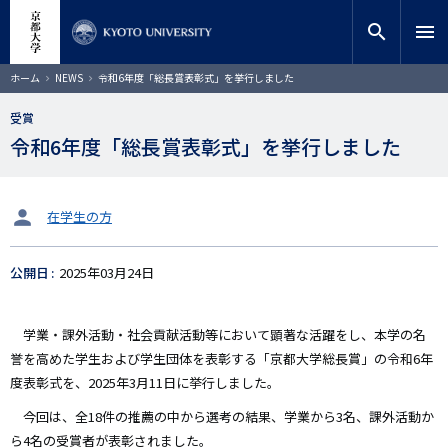
メ
close
サイト内検索
教員検索
イ
search
menu
ン
コ
検索
パ
ホーム
NEWS
令和6年度「総長賞表彰式」を挙行しました
ン
ン
く
テ
ず
受賞
ン
令和6年度「総長賞表彰式」を挙行しました
ツ
に
移
動
タ
在学生の方
ー
ゲ
公開日
2025年03月24日
ッ
ト
学業・課外活動・社会貢献活動等において顕著な活躍をし、本学の名
誉を高めた学生および学生団体を表彰する「京都大学総長賞」の令和6年
度表彰式を、2025年3月11日に挙行しました。
今回は、全18件の推薦の中から選考の結果、学業から3名、課外活動か
ら4名の受賞者が表彰されました。