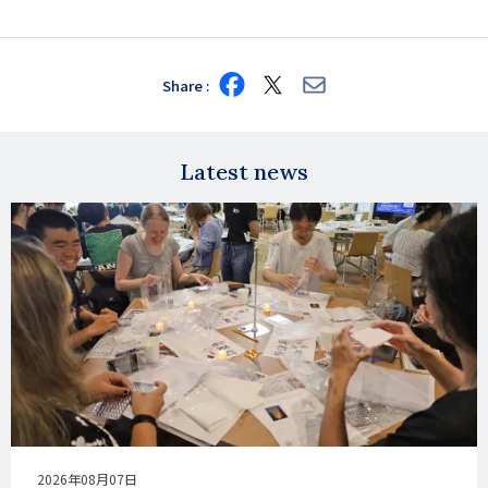
Share
Share
Share
Share
on
on
via
Facebook
X
E-
mail
Latest news
公
2026年08月07日