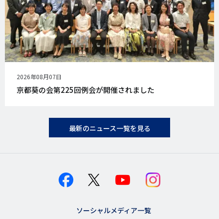
公
2026年08月07日
開
京都葵の会第225回例会が開催されました
日
最新のニュース一覧を見る
ソーシャルメディア一覧