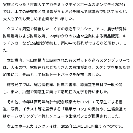
実施となった「京都大学アカデミックデイ×ホームカミングデイ2024」
では、本学の研究者と参加者がちゃぶ台を囲んで膝詰めで対話するなど、
大人も子供も楽しめる企画を行いました。
クスノキ周辺で開催した「くすのき逸品マルシェ」では、農学研究科
附属農場および附属牧場、本学ゆかりのお店や企業による商品販売、キ
ッチンカーなど15店舗が参加し、雨の中で行列ができるなど賑わいまし
た。
本部構内、吉田南構内に設置された各スポットを巡る​スタンプラリーで
は、大雨の中、家族連れなどたくさんの参加があり、スタンプを集めた参
加者には、景品として特製トートバックを配布しました。
施設見学では、総合博物館、附属図書館、尊攘堂を無料で一般公開
し、また、抽選で同窓生に向けて清風荘の見学を行いました。
その他、今年は百周年時計台記念館京大サロン​​にて同窓生による書
道、写真、イラスト等を展示する「展示サロン」の実施や、生協食堂で
はホームカミングデイ特別メニューや生協パフェが提供されました。
次回のホームカミングデイは、2025年11月1日に開催する予定です。