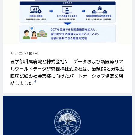
公
2026年08月07日
開
医学部附属病院と株式会社NTTデータおよび新医療リア
日
ルワールドデータ研究機構株式会社は、治験DXと分散型
臨床試験の社会実装に向けたパートナーシップ協定を締
結しました