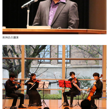
剣持氏の講演