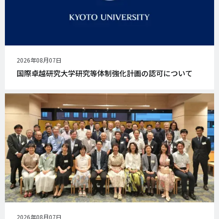
公
2026年08月07日
開
国際卓越研究大学研究等体制強化計画の認可について
日
公
2026年08月07日