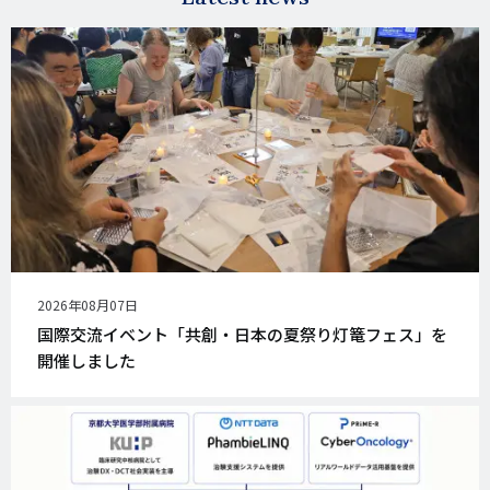
公
2026年08月07日
開
国際交流イベント「共創・日本の夏祭り灯篭フェス」を
日
開催しました