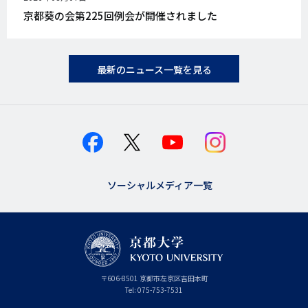
開
京都葵の会第225回例会が開催されました
日
最新のニュース一覧を見る
ソーシャルメディア一覧
京
〒
606-8501
京
京都市
左京区吉田本町
都
都
Tel:
075-753-7531
大
府
学