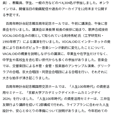
員）、教職員、学生、一般の方などのべ4,304名が参加しました。オンラ
インでは、開催当日の動画配信や過去のアーカイブを12月末まで公開す
る予定です。
百周年時計台記念館百周年記念ホールでは、午前に講演会、午後に音
楽会を行いました。講演会は湊長博 総長の挨拶に始まり、歌声合成技術
VOCALOIDの生みの親として知られている剣持秀紀 氏（工学研究科・
1993年修了）による講演を行いました。VOCALOIDとインターネットの発
達により日本のポピュラー音楽シーンが劇的に変化したことについて、
VACALOIDの概要を説明しながらの講演に、卒業生や在学生だけでなく、
中学生や高校生を含む若い世代からも多くの参加がありました。音楽会
では、交響楽団による木管・金管・弦楽器のアンサンブル演奏、グリーク
ラブの合唱、京大合唱団・同窓会合唱団による合唱を行い、それぞれに
大きな拍手が沸き起こりました。
百周年時計台記念館国際交流ホールでは、「人生100年時代」の資産活
用セミナーと、「京都大学アカデミックデイ×ホームカミングデイ
2024」を行いました。「人生100年時代」の資産活用セミナーは、三井住
友銀行より講師を招いて2部構成で行われ、ライフプランに合わせた人生
設計や、安心とゆとりの準備について説明がありました。今年初めての