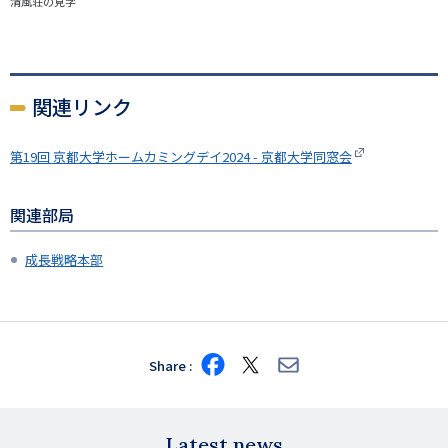
清風荘の見学
関連リンク
第19回 京都大学ホームカミングデイ2024 - 京都大学同窓会
関連部局
成長戦略本部
Share
Share
Share
Share
on
on
via
Facebook
X
E-
mail
Latest news