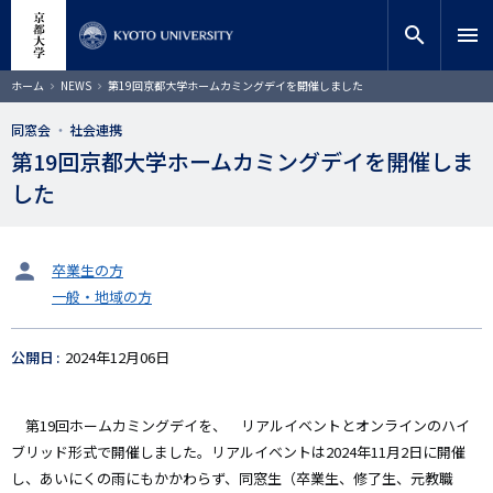
メ
close
サイト内検索
教員検索
イ
search
menu
ン
コ
検索
パ
ホーム
NEWS
第19回京都大学ホームカミングデイを開催しました
ン
ン
く
テ
ず
同窓会
社会連携
ン
第19回京都大学ホームカミングデイを開催しま
ツ
に
した
移
動
タ
卒業生の方
ー
一般・地域の方
ゲ
ッ
ト
公開日
2024年12月06日
第19回ホームカミングデイを、 リアルイベントとオンラインのハイ
ブリッド形式で開催しました。リアルイベントは2024年11月2日に開催
し、あいにくの雨にもかかわらず、同窓生（卒業生、修了生、元教職