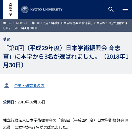
メ
close
サイト内検索
教員検索
イ
search
menu
ン
コ
検索
パ
ホーム
NEWS
「第8回（平成29年度）日本学術振興会 育志賞」に本学から3名が選ばれま
ン
ン
した。（2018年1月30日）
く
テ
ず
ン
受賞
ツ
「第8回（平成29年度）日本学術振興会 育志
に
賞」に本学から3名が選ばれました。（2018年1
移
動
月30日）
タ
企業・研究者の方
ー
ゲ
公開日
2018年02月06日
ッ
ト
独立行政法人日本学術振興会の「第8回（平成29年度）日本学術振興会 育
志賞」に本学から3名が選ばれました。