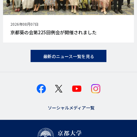
公
2026年08月07日
開
京都葵の会第225回例会が開催されました
日
最新のニュース一覧を見る
ソーシャルメディア一覧