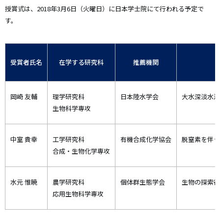
授賞式は、2018年3月6日（火曜日）に日本学士院にて行われる予定で
す。
受賞者氏名
在学する研究科
推薦機関
岡崎 友輔
理学研究科
日本陸水学会
大水深淡水湖
生物科学専攻
中室 貴幸
工学研究科
有機合成化学協会
脱窒素を伴う
合成・生物化学専攻
水元 惟暁
農学研究科
個体群生態学会
生物の探索行
応用生物科学専攻