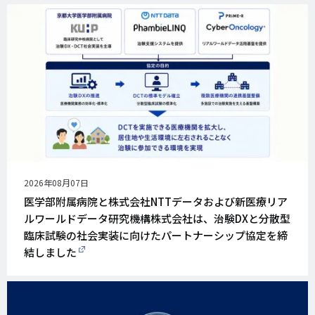
公
2026年08月07日
開
医学部附属病院と株式会社NTTデータおよび新医療リア
日
ルワールドデータ研究機構株式会社は、治験DXと分散型
臨床試験の社会実装に向けたパートナーシップ協定を締
結しました