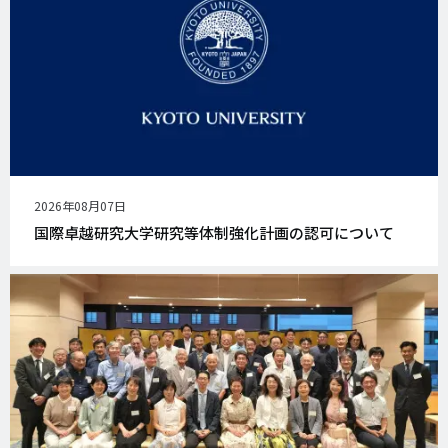
公
2026年08月07日
開
国際卓越研究大学研究等体制強化計画の認可について
日