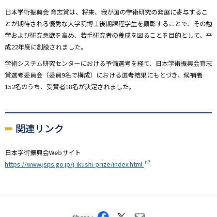
日本学術振興会 育志賞は、将来、我が国の学術研究の発展に寄与するこ
とが期待される優秀な大学院博士後期課程学生を顕彰することで、その勉
学および研究意欲を高め、若手研究者の養成を図ることを目的として、平
成22年度に創設されました。
学術システム研究センターにおける予備選考を経て、日本学術振興会育志
賞選考委員会（委員9名で構成）における選考結果にもとづき、候補者
152名のうち、受賞者18名が決定されました。
関連リンク
日本学術振興会Webサイト
https://www.jsps.go.jp/j-ikushi-prize/index.html
Share
Share
Share