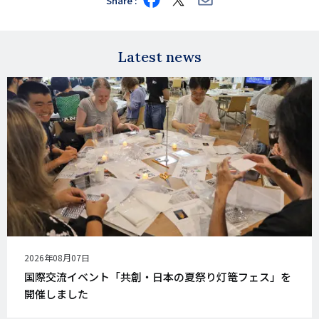
Share
on
on
via
Facebook
X
E-
mail
Latest news
公
2026年08月07日
開
国際交流イベント「共創・日本の夏祭り灯篭フェス」を
日
開催しました