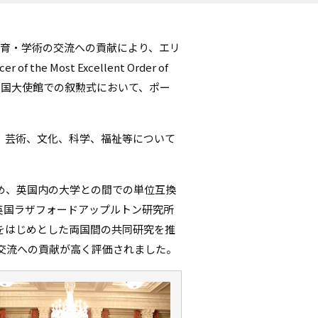
シ
ョ
教育・学術の交流への貢献により、エリ
the Most Excellent Order of
ン
日の駐日英国大使館での叙勲式において、ポー
た、芸術、文化、科学、福祉等について
。
を務め、英国内の大学との間での単位互換
て英国ラザフォードアップルトン研究所
をはじめとした両国間の共同研究を推
交流への貢献が高く評価されました。