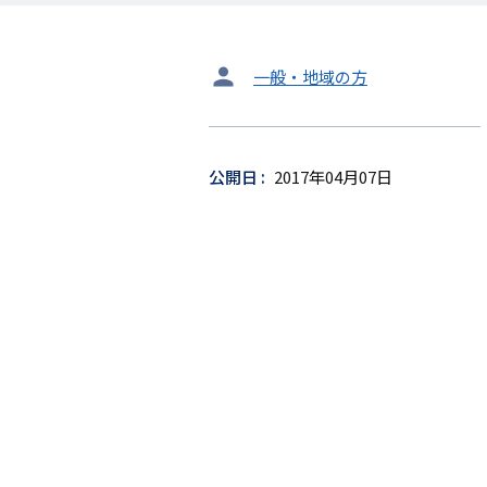
タ
一般・地域の方
ー
ゲ
ッ
公開日
2017年04月07日
ト