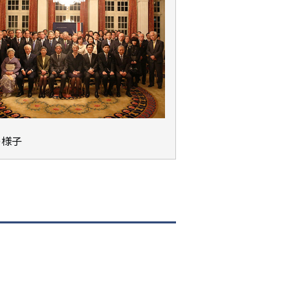
の様子
）