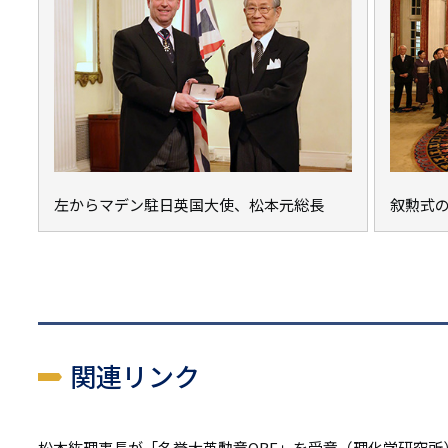
左からマデン駐日英国大使、松本元総長
叙勲式
関連リンク
松本紘理事長が「名誉大英勲章OBE」を受章（理化学研究所