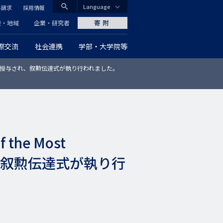
search
Language
料請求
採用情報
CLOSE
寄附
般・地域
企業・研究者
際交流
社会連携
学部・大学院等
グ
h Empire）」が授与され、叙勲伝達式が執り行われました。
ロ
ー
バ
ル
the Most
ナ
が授与され、叙勲伝達式が執り行
ビ
ゲ
ー