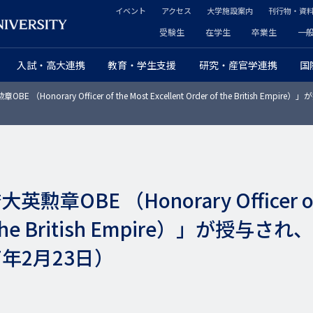
イベント
アクセス
大学施設案内
刊行物・資
ヘ
受験生
在学生
卒業生
一
ヘ
ッ
入試・高大連携
教育・学生支援
研究・産官学連携
国
ッ
ダ
（Honorary Officer of the Most Excellent Order of the Britis
ダ
ー
ー
セ
プ
カ
ラ
OBE （Honorary Officer of 
ン
イ
r of the British Empire）」
ダ
マ
7年2月23日）
リ
リ
ー
ー