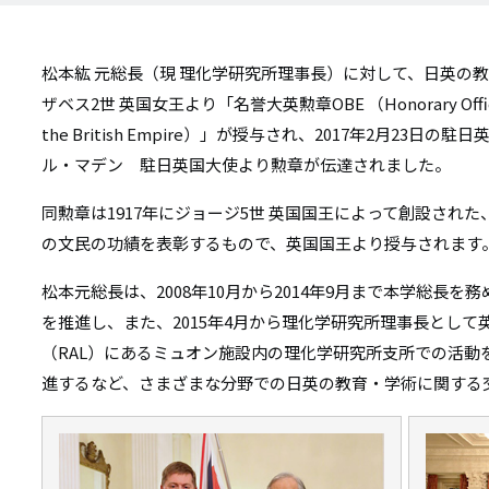
リ
リ
ン
松本紘 元総長（現 理化学研究所理事長）に対して、日英の
ン
ク
ザベス2世 英国女王より「名誉大英勲章OBE （Honorary Officer of 
ク
the British Empire）」が授与され、2017年2月23
ル・マデン 駐日英国大使より勲章が伝達されました。
同勲章は1917年にジョージ5世 英国国王によって創設され
の文民の功績を表彰するもので、英国国王より授与されます
松本元総長は、2008年10月から2014年9月まで本学総長
を推進し、また、2015年4月から理化学研究所理事長とし
（RAL）にあるミュオン施設内の理化学研究所支所での活動
進するなど、さまざまな分野での日英の教育・学術に関する