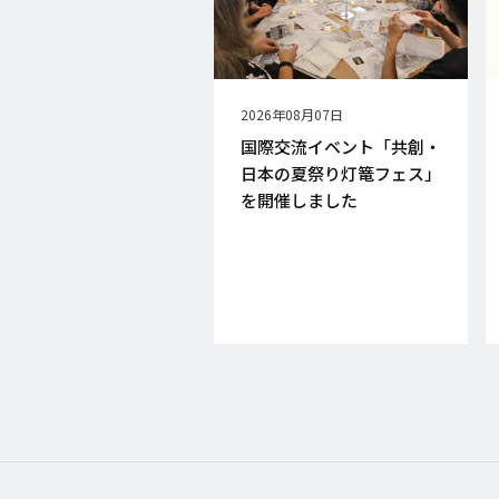
公
2026年08月07日
開
国際交流イベント「共創・
日
日本の夏祭り灯篭フェス」
を開催しました