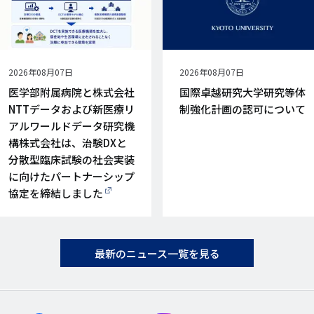
公
2026年08月07日
公
2026年08月07日
開
開
医学部附属病院と株式会社
国際卓越研究大学研究等体
日
日
NTTデータおよび新医療リ
制強化計画の認可について
アルワールドデータ研究機
構株式会社は、治験DXと
分散型臨床試験の社会実装
に向けたパートナーシップ
協定を締結しました
最新のニュース一覧を見る