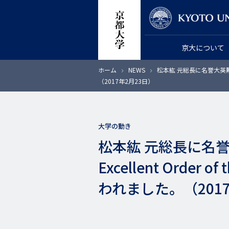
メ
教員検索
イ
ン
京大について
コ
ン
パ
ホーム
NEWS
松本紘 元総長に名誉大英勲章OBE 
テ
ン
（2017年2月23日）
く
ン
ず
ツ
に
大学の動き
移
松本紘 元総長に名誉大英勲章
動
Excellent Orde
われました。（201