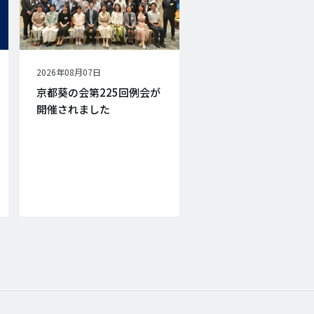
公
2026年08月07日
開
京都葵の会第225回例会が
日
開催されました