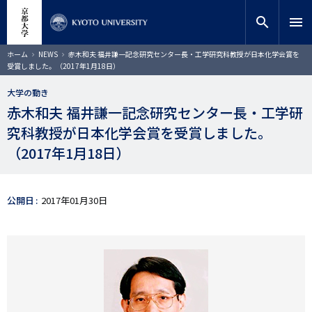
メ
close
サイト内検索
教員検索
イ
search
menu
ン
コ
検索
パ
ホーム
NEWS
赤木和夫 福井謙一記念研究センター長・工学研究科教授が日本化学会賞を
ン
ン
受賞しました。（2017年1月18日）
く
テ
ず
ン
大学の動き
ツ
赤木和夫 福井謙一記念研究センター長・工学研
に
究科教授が日本化学会賞を受賞しました。
移
動
（2017年1月18日）
公開日
2017年01月30日