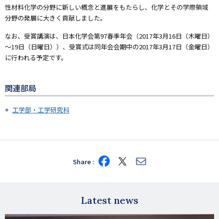
性材料化学の分野に新しい概念と進展をもたらし、化学とその学際領域
分野の発展に大きく貢献しました。
なお、受賞講演は、日本化学会第97春季年会（2017年3月16日（木曜日）
～19日（日曜日））、受賞式は同年会会期中の2017年3月17日（金曜日）
に行われる予定です。
関連部局
工学部・工学研究科
Share
Share
Share
Share
on
on
via
Facebook
X
E-
mail
Latest news