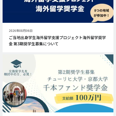
公
2026年08月06日
開
ご当地出身学生海外留学支援プロジェクト海外留学奨学
日
金 第3期奨学生募集について