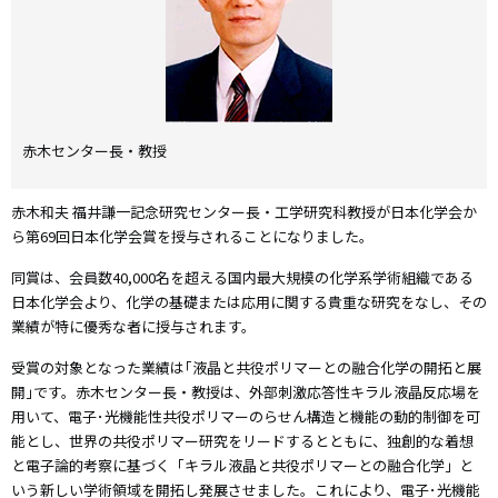
赤木センター長・教授
赤木和夫 福井謙一記念研究センター長・工学研究科教授が日本化学会か
ら第69回日本化学会賞を授与されることになりました。
同賞は、会員数40,000名を超える国内最大規模の化学系学術組織である
日本化学会より、化学の基礎または応用に関する貴重な研究をなし、その
業績が特に優秀な者に授与されます。
受賞の対象となった業績は｢液晶と共役ポリマーとの融合化学の開拓と展
開｣です。赤木センター長・教授は、外部刺激応答性キラル液晶反応場を
用いて、電子･光機能性共役ポリマーのらせん構造と機能の動的制御を可
能とし、世界の共役ポリマー研究をリードするとともに、独創的な着想
と電子論的考察に基づく「キラル液晶と共役ポリマーとの融合化学」と
いう新しい学術領域を開拓し発展させました。これにより、電子･光機能