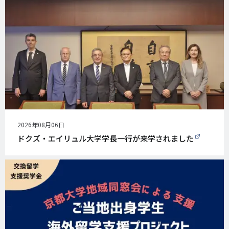
公
2026年08月06日
開
ドクズ・エイリュル大学学長一行が来学されました
日