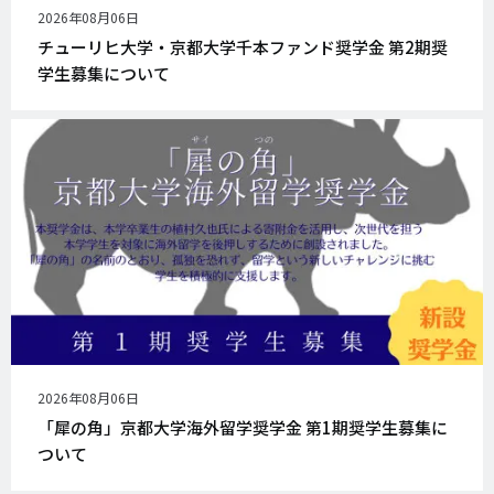
公
2026年08月06日
開
チューリヒ大学・京都大学千本ファンド奨学金 第2期奨
日
学生募集について
公
2026年08月06日
開
「犀の角」京都大学海外留学奨学金 第1期奨学生募集に
日
ついて