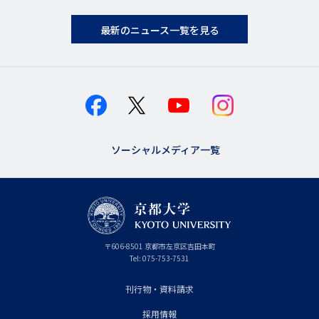
最新のニュース一覧を見る
ソーシャルメディア一覧
京
〒
606-8501
京
京都市
左京区吉田本町
都
都
Tel:
075-753-7531
大
府
学
刊行物・資料請求
フ
採用情報