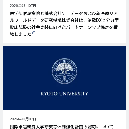
公
2026年08月07日
開
医学部附属病院と株式会社NTTデータおよび新医療リア
日
ルワールドデータ研究機構株式会社は、治験DXと分散型
臨床試験の社会実装に向けたパートナーシップ協定を締
結しました
公
2026年08月07日
開
国際卓越研究大学研究等体制強化計画の認可について