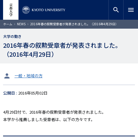
メ
close
サイト内検索
教員検索
イ
search
menu
ン
コ
検索
パ
ホーム
NEWS
2016年春の叙勲受章者が発表されました。（2016年4月29日）
ン
ン
く
テ
ず
大学の動き
ン
2016年春の叙勲受章者が発表されました。
ツ
に
（2016年4月29日）
移
動
タ
一般・地域の方
ー
ゲ
公開日
2016年05月02日
ッ
ト
4月29日付で、2016年春の叙勲受章者が発表されました。
本学から推薦しました受章者は、以下の方々です。