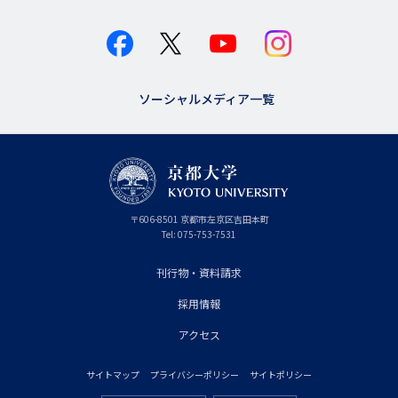
ソーシャルメディア一覧
京
〒
606-8501
京
京都市
左京区吉田本町
都
都
Tel:
075-753-7531
大
府
学
刊行物・資料請求
フ
採用情報
ッ
タ
アクセス
ー
サイトマップ
プライバシーポリシー
サイトポリシー
プ
フ