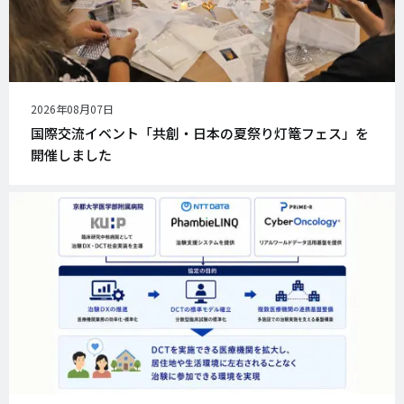
公
2026年08月07日
開
国際交流イベント「共創・日本の夏祭り灯篭フェス」を
日
開催しました