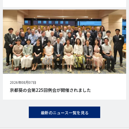
日
公
2026年08月07日
開
京都葵の会第225回例会が開催されました
日
最新のニュース一覧を見る