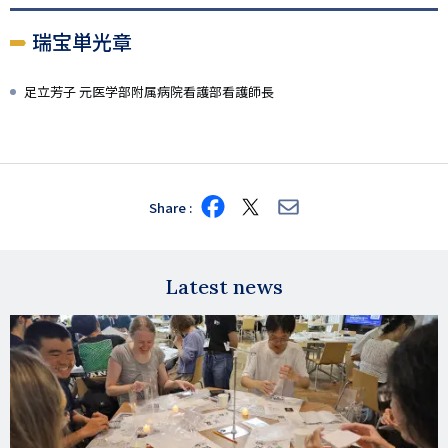
瑞宝単光章
足立芳子 元医学部附属病院看護部看護師長
Share
Share
Share
Share
on
on
via
Facebook
X
E-
mail
Latest news