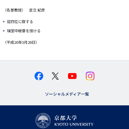
（名誉教授） 足立 紀彦
従四位に叙する
瑞宝中綬章を授ける
（平成20年3月28日）
ソーシャルメディア一覧