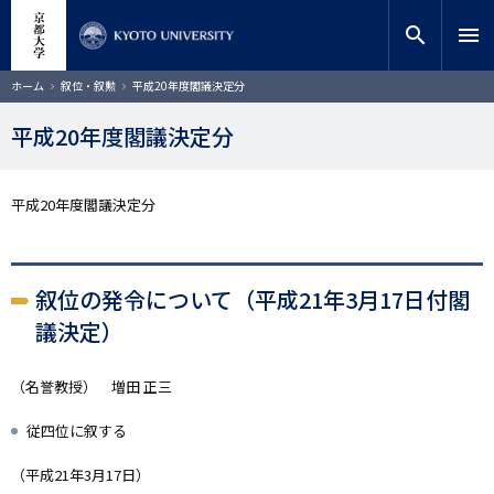
メ
close
サイト内検索
教員検索
イ
search
menu
ン
コ
検索
パ
ホーム
叙位・叙勲
平成20年度閣議決定分
ン
ン
く
テ
ず
平成20年度閣議決定分
ン
ツ
に
平成20年度閣議決定分
移
動
叙位の発令について（平成21年3月17日付閣
議決定）
（名誉教授） 増田 正三
従四位に叙する
（平成21年3月17日）