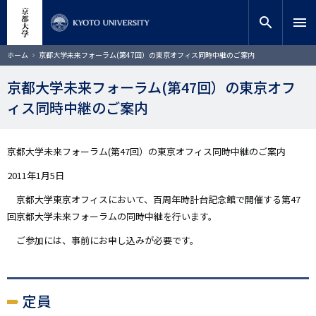
メ
close
サイト内検索
教員検索
イ
search
menu
ン
コ
検索
パ
ホーム
京都大学未来フォーラム(第47回）の東京オフィス同時中継のご案内
ン
ン
く
テ
ず
京都大学未来フォーラム(第47回）の東京オフ
ン
ィス同時中継のご案内
ツ
に
移
動
京都大学未来フォーラム(第47回）の東京オフィス同時中継のご案内
2011年1月5日
京都大学東京オフィスにおいて、百周年時計台記念館で開催する第47
回京都大学未来フォーラムの同時中継を行います。
ご参加には、事前にお申し込みが必要です。
定員