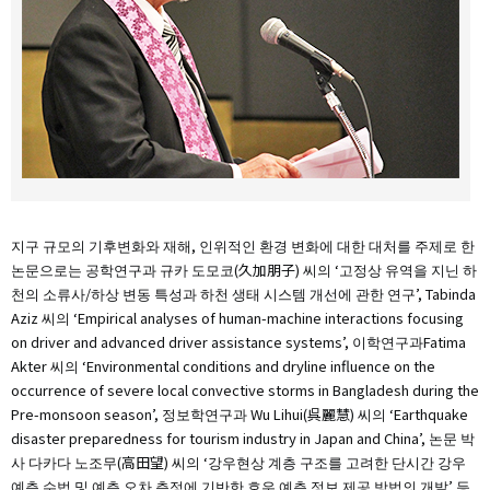
지구 규모의 기후변화와 재해, 인위적인 환경 변화에 대한 대처를 주제로 한
논문으로는 공학연구과 규카 도모코(久加朋子) 씨의 ‘고정상 유역을 지닌 하
천의 소류사/하상 변동 특성과 하천 생태 시스템 개선에 관한 연구’, Tabinda
Aziz 씨의 ‘Empirical analyses of human-machine interactions focusing
on driver and advanced driver assistance systems’, 이학연구과Fatima
Akter 씨의 ‘Environmental conditions and dryline influence on the
occurrence of severe local convective storms in Bangladesh during the
Pre-monsoon season’, 정보학연구과 Wu Lihui(呉麗慧) 씨의 ‘Earthquake
disaster preparedness for tourism industry in Japan and China’, 논문 박
사 다카다 노조무(高田望) 씨의 ‘강우현상 계층 구조를 고려한 단시간 강우
예측 수법 및 예측 오차 측정에 기반한 호우 예측 정보 제공 방법의 개발’ 등