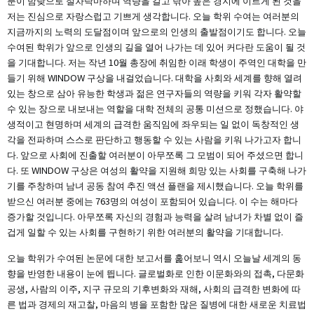
분이 밤낮으로 절차탁마하며 역량을 갈고 닦아 높은 경지에 이르게 된 것을
저는 진심으로 자랑스럽고 기쁘게 생각합니다. 오늘 학위 수여는 여러분의
지금까지의 노력의 도달점이며 앞으로의 인생의 출발점이기도 합니다. 오늘
수여된 학위가 앞으로 인생의 길을 열어 나가는 데 있어 커다란 도움이 될 것
을 기대합니다. 저는 작년 10월 총장에 취임한 이래 학생이 주역인 대학을 만
들기 위해 WINDOW 구상을 내걸었습니다. 대학을 사회와 세계를 향해 열려
있는 창으로 삼아 유능한 학생과 젊은 연구자들의 역량을 키워 각자 활약할
수 있는 장으로 내보내는 역할을 대학 전체의 공통 미션으로 정했습니다. 야
생적이고 현명하며 세계의 급격한 움직임에 좌우되는 일 없이 독창적인 생
각을 전파하며 스스로 판단하고 행동할 수 있는 사람을 키워 나가고자 합니
다. 앞으로 사회에 진출할 여러분이 아무쪼록 그 모범이 되어 주셨으면 합니
다. 또 WINDOW 구상은 여성의 활약을 지원해 희망 있는 사회를 구축해 나가
기를 주창하며 남녀 공동 참여 추진 액션 플랜을 제시했습니다. 오늘 학위를
받으신 여러분 중에는 763명의 여성이 포함되어 있습니다. 이 수는 해마다
증가할 것입니다. 아무쪼록 자신의 경험과 능력을 살려 남녀가 차별 없이 즐
겁게 일할 수 있는 사회를 구현하기 위한 여러분의 활약을 기대합니다.
오늘 학위가 수여된 논문에 대한 보고서를 훑어보니 역시 오늘날 세계의 동
향을 반영한 내용이 눈에 띕니다. 글로벌화로 인한 이문화와의 접촉, 다문화
공생, 사람의 이주, 지구 규모의 기후변화와 재해, 사회의 급격한 변화에 따
른 법과 경제의 재고찰, 마음의 병을 포함한 많은 질병에 대한 새로운 치료법