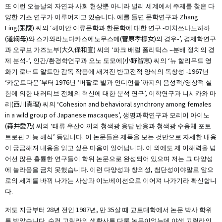
또 이런 오늘날의 자연과 사회 현상뿐 아니라 널리 세계에서 주제를 찾은 다
양한 기초 연구가 이루어지고 있습니다. 예를 들면 문학연구과 Zhang
Ling(張陵) 씨의 ‘헤이안 여류문학과 한문학에 대한 연구 -미치쓰나노하하
(道綱母)와 스가와라노다카스에노무스메(菅原孝標女)의 경우-’, 경제학연구
과 오쿠보 가즈노부(大久保和宣) 씨의 ‘파크 배럴 폴리틱스 –분배 정치의 경
제 분석-‘, 인간/환경학연구과 오노 도모에(小野智恵) 씨의 ‘뉴 할리우드 영
화기 로버트 알트만 감독 작품에 새겨진 반고전적 양식의 독창성 -1967년
‘카운트다운’부터 1976년 ‘버팔로 빌과 인디언들’까지의 음성적/영상적 실
험에 의한 내러티브 전체의 혁신에 대한 분석 연구’, 이학연구과 니시카와 마
리(西川真理) 씨의 ‘Cohesion and behavioral synchrony among females
in a wild group of Japanese macaques’, 생명과학연구과 모리이 아이노
(森井愛乃) 씨의 ‘태류 우산이끼의 청색광 응답 반응과 청색광 수용체 포토
트로핀 기능 해석’ 등입니다. 이 논문들은 제목을 보는 것만으로 자세한 내용
이 궁금해져 내용을 읽고 싶은 마음이 일어납니다. 이 외에도 제 이해력을 넘
어선 많은 훌륭한 연구들이 학위 논문으로 완성되어 있으며 저는 그 다양성
에 놀라움을 금치 못했습니다. 이런 다양성과 창의성, 첨단성이야말로 앞으
로의 세계를 바꿔 나가는 사상과 이노베이션으로 이어져 나가기라 확신합니
다.
저도 지금부터 28년 전인 1987년, 만 35살 때 교토대학에서 논문 박사 학위
를 받았습니다. 수컷 고릴라의 생활사를 다룬 논문이었는데 야생 고릴라의