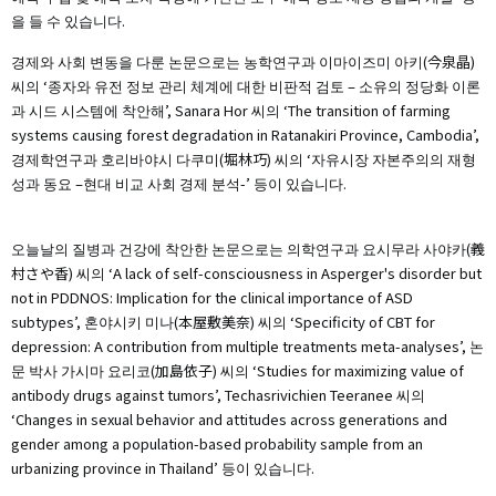
을 들 수 있습니다.
경제와 사회 변동을 다룬 논문으로는 농학연구과 이마이즈미 아키(今泉晶)
씨의 ‘종자와 유전 정보 관리 체계에 대한 비판적 검토 – 소유의 정당화 이론
과 시드 시스템에 착안해’, Sanara Hor 씨의 ‘The transition of farming
systems causing forest degradation in Ratanakiri Province, Cambodia’,
경제학연구과 호리바야시 다쿠미(堀林巧) 씨의 ‘자유시장 자본주의의 재형
성과 동요 –현대 비교 사회 경제 분석-’ 등이 있습니다.
오늘날의 질병과 건강에 착안한 논문으로는 의학연구과 요시무라 사야카(義
村さや香) 씨의 ‘A lack of self-consciousness in Asperger's disorder but
not in PDDNOS: Implication for the clinical importance of ASD
subtypes’, 혼야시키 미나(本屋敷美奈) 씨의 ‘Specificity of CBT for
depression: A contribution from multiple treatments meta-analyses’, 논
문 박사 가시마 요리코(加島依子) 씨의 ‘Studies for maximizing value of
antibody drugs against tumors’, Techasrivichien Teeranee 씨의
‘Changes in sexual behavior and attitudes across generations and
gender among a population-based probability sample from an
urbanizing province in Thailand’ 등이 있습니다.