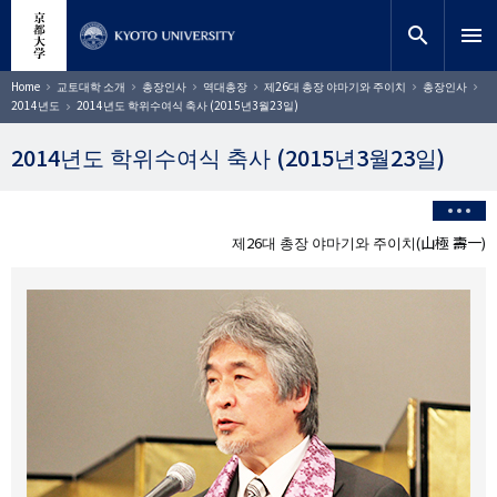
주
close
사이트 검색
연구원
요
search
menu
콘
텐
찾기
이
Home
교토대학 소개
총장인사
역대총장
제26대 총장 야마기와 주이치
총장인사
동
츠
2014년도
2014년도 학위수여식 축사 (2015년3월23일)
경
로
로
건
2014년도 학위수여식 축사 (2015년3월23일)
너
뛰
기
제26대 총장 야마기와 주이치(山極 壽一)