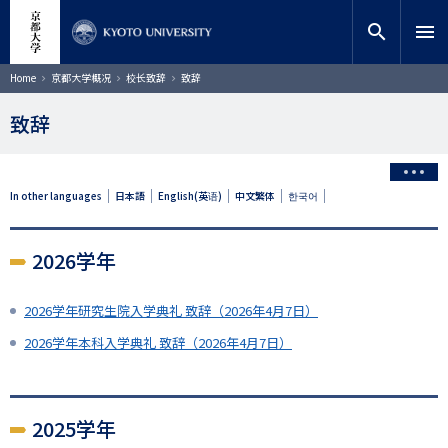
跳
close
网站内搜索
教师搜索
转
search
menu
到
主
搜索
面
Home
京都大学概况
校长致辞
致辞
包
要
屑
内
致辞
容
In other languages
日本語
English(英语)
中文繁体
한국어
2026学年
2026学年研究生院入学典礼 致辞（2026年4月7日）
2026学年本科入学典礼 致辞（2026年4月7日）
2025学年