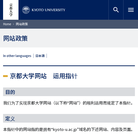
跳
close
网站内搜索
教师搜索
转
search
menu
到
主
搜索
面
Home
网站政策
包
要
屑
内
网站政策
容
In other languages
日本語
京都大学网站 运用指针
目的
我们为了实现京都大学网站（以下称“网站”）的顺利运用而规定了本指针。
定义
本指针中的网站指的是拥有“kyoto-u.ac.jp”域名的下述网站、内容及页面。