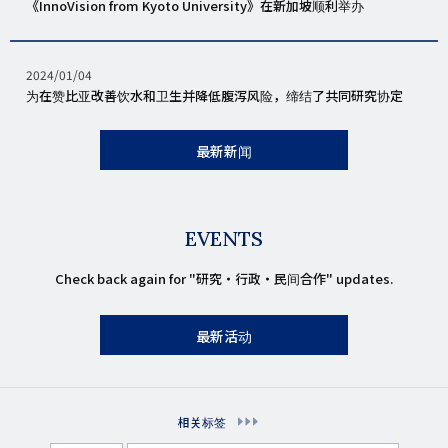
表
《InnoVision from Kyoto University》在新加坡顺利举办
日
期
发
2024/01/04
表
为在赞比亚改善饮水和卫生并降低腹泻风险，缔结了共同研究协定
日
期
最新新闻
EVENTS
Check back again for "研究・行政・民间合作" updates.
最新活动
相关标签