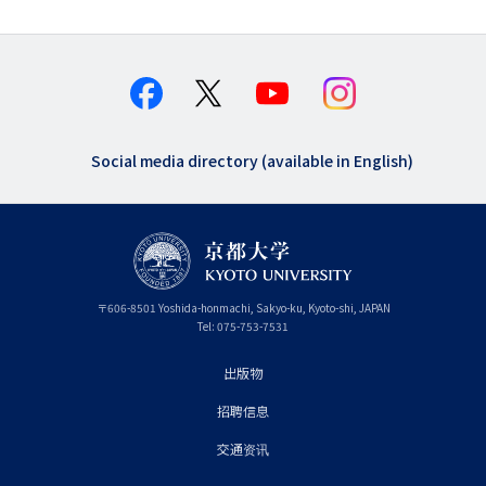
Social media directory (available in English)
〒
606-8501
Yoshida-honmachi, Sakyo-ku
,
Kyoto-shi
,
Kyoto
JAPAN
Tel:
075-753-7531
出版物
フ
招聘信息
ッ
タ
交通资讯
ー