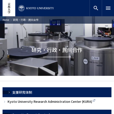
跳
close
网站内搜索
教师搜索
转
search
menu
到
主
搜索
面
Home
研究・行政・民间合作
包
要
屑
内
容
研究・行政・民间合作
メ
支援研究体制
イ
Kyoto University Research Administration Center (KURA)
ン
ナ