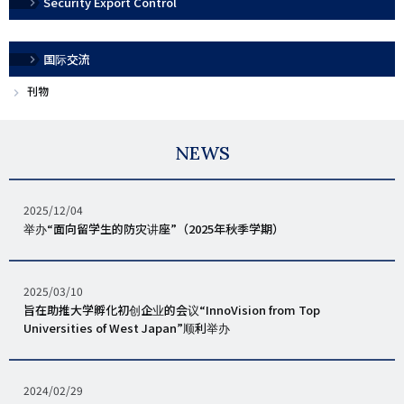
Security Export Control
ビ
ゲ
国际交流
ー
刊物
シ
ョ
NEWS
ン
（簡
体
发
2025/12/04
表
举办“面向留学生的防灾讲座”（2025年秋季学期）
中
日
国
期
語）
发
2025/03/10
表
旨在助推大学孵化初创企业的会议“InnoVision from Top
日
Universities of West Japan”顺利举办
期
发
2024/02/29