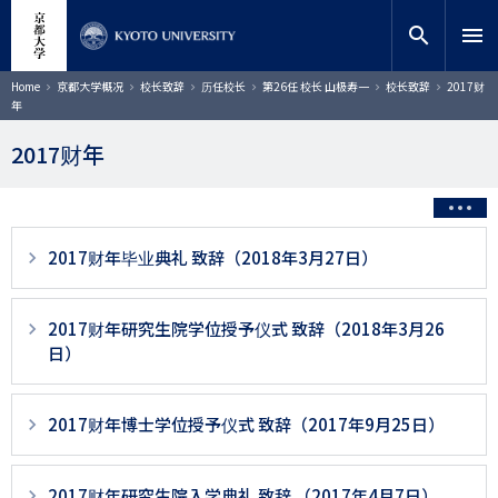
跳
close
网站内搜索
教师搜索
转
search
menu
到
主
搜索
面
Home
京都大学概况
校长致辞
历任校长
第26任 校长 山极寿一
校长致辞
2017财
包
要
年
屑
内
容
2017财年
3
2017财年毕业典礼 致辞（2018年3月27日）
階
層
2017财年研究生院学位授予仪式 致辞（2018年3月26
日）
目
以
降
2017财年博士学位授予仪式 致辞（2017年9月25日）
ペ
ー
2017财年研究生院入学典礼 致辞 （2017年4月7日）