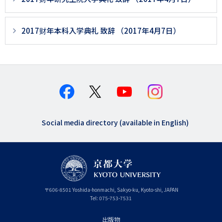
ジ
用
2017财年本科入学典礼 致辞 （2017年4月7日）
メ
ニ
ュ
ー
（簡
体
Social media directory (available in English)
中
国
語）
〒
606-8501
Yoshida-honmachi, Sakyo-ku
,
Kyoto-shi
,
Kyoto
JAPAN
Tel:
075-753-7531
出版物