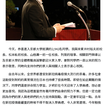
今天，恭喜進入京都大學就讀的2,942名同學。我與來賓井村裕夫前校
長、松本紘前校長、山極壽一前一任校長、列席的理事、相關部門領導以
及京都大學的全體教職員誠摯歡迎大家入學，要對同學們一直以來的努力
表示敬意，同時向支持你們的家人與相關人士表示衷心祝賀。
自去年以來，全世界都遭受到新冠病毒疫情大流行的荼毒，許多社會
活動受到制約的異常情況在日本也持續了很長時間。即使在如此艱難的情
況下，同學們還是拼命努力學習，才終於在今天迎來了入學典禮，想必是
更加喜悅。我認為這裡面當然有著同學們自身的努力不懈，但是一定也是
因為你們的家人與老師們的大力支持與鼓勵。請一定要牢記這一點。去年
在新冠疫情最嚴重的時候不得不取消入學典禮，令人非常遺憾，今年勉強