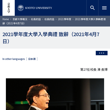
移
close
網站內搜索
教師搜索
至
search
menu
主
內
搜索
導
Home
京都大學概況
校長的話
校長的話
2021學年度
2021學年度大學入學典禮 致
航
容
辭（2021年4月7日）
連
結
2021學年度大學入學典禮 致辭（2021年4月7
日）
In other languages
日本語
第27任校長 湊 長博