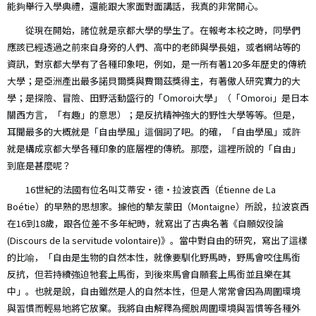
能夠舉行入學典禮，還能跟大家面對面講話，我真的非常開心。
從現在開始，諸位就是京都大學的學生了。在報考本校之時，同學們
應該已經透過之前來自身旁的人們、高中的老師與學長姐，或者網站等的
資訊，對京都大學有了各種印象吧，例如，是一所有著120多年歷史的傳統
大學；是亞洲產出最多諾貝爾獎與費爾茲獎得主，有著傲人研究實力的大
學；是探險、冒險、田野活動盛行的「Omoroi大學」（「Omoroi」是日本
關西方言，「有趣」的意思）；是反抗精神強大的野性大學等等。但是，
耳聞最多的大概就是「自由學風」這個詞了吧。的確，「自由學風」或許
就是構成京都大學各種印象的底層裡的傳統。那麼，這裡所說的「自由」
到底是甚麼呢？
16世紀的法國有位名叫艾蒂安・德・拉波哀西（Étienne de La
Boétie）的早熟的思想家。據他的摯友蒙田（Montaigne）所說，拉波哀西
在16到18歲，跟各位差不多年紀時，就寫出了古典名著《自願奴役論
(Discours de la servitude volontaire)》。當中對自由的研究，寫出了這樣
的比喻，「自由是生物的自然本性，就像要馴化野馬時，野馬會咬住馬銜
反抗，但若持續強迫牠套上馬銜，到後來馬會自願套上馬銜並且樂在其
中」。也就是說，自由雖然是人的自然本性，但是人常常會因為周圍環境
與習慣而輕易地將它放棄。我將自由解釋為擺脫周圍環境與習慣等各種外