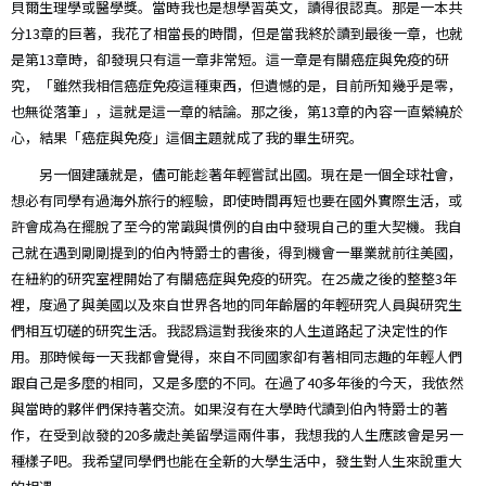
貝爾生理學或醫學獎。當時我也是想學習英文，讀得很認真。那是一本共
分13章的巨著，我花了相當長的時間，但是當我終於讀到最後一章，也就
是第13章時，卻發現只有這一章非常短。這一章是有關癌症與免疫的研
究，「雖然我相信癌症免疫這種東西，但遺憾的是，目前所知幾乎是零，
也無從落筆」，這就是這一章的結論。那之後，第13章的內容一直縈繞於
心，結果「癌症與免疫」這個主題就成了我的畢生研究。
另一個建議就是，儘可能趁著年輕嘗試出國。現在是一個全球社會，
想必有同學有過海外旅行的經驗，即使時間再短也要在國外實際生活，或
許會成為在擺脫了至今的常識與慣例的自由中發現自己的重大契機。我自
己就在遇到剛剛提到的伯內特爵士的書後，得到機會一畢業就前往美國，
在紐約的研究室裡開始了有關癌症與免疫的研究。在25歲之後的整整3年
裡，度過了與美國以及來自世界各地的同年齡層的年輕研究人員與研究生
們相互切磋的研究生活。我認爲這對我後來的人生道路起了決定性的作
用。那時候每一天我都會覺得，來自不同國家卻有著相同志趣的年輕人們
跟自己是多麼的相同，又是多麼的不同。在過了40多年後的今天，我依然
與當時的夥伴們保持著交流。如果沒有在大學時代讀到伯內特爵士的著
作，在受到啟發的20多歲赴美留學這兩件事，我想我的人生應該會是另一
種樣子吧。我希望同學們也能在全新的大學生活中，發生對人生來說重大