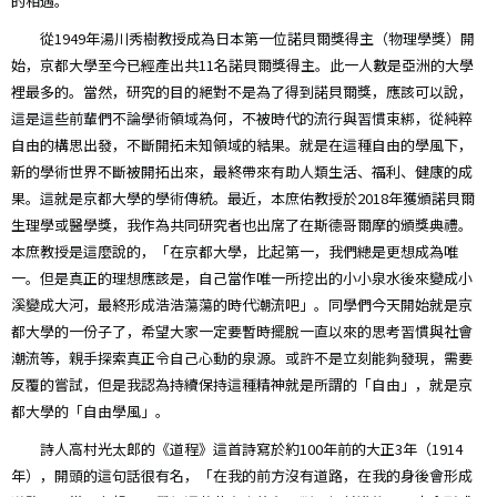
的相遇。
從1949年湯川秀樹教授成為日本第一位諾貝爾獎得主（物理學獎）開
始，京都大學至今已經產出共11名諾貝爾獎得主。此一人數是亞洲的大學
裡最多的。當然，研究的目的絕對不是為了得到諾貝爾獎，應該可以說，
這是這些前輩們不論學術領域為何，不被時代的流行與習慣束綁，從純粹
自由的構思出發，不斷開拓未知領域的結果。就是在這種自由的學風下，
新的學術世界不斷被開拓出來，最終帶來有助人類生活、福利、健康的成
果。這就是京都大學的學術傳統。最近，本庶佑教授於2018年獲頒諾貝爾
生理學或醫學獎，我作為共同研究者也出席了在斯德哥爾摩的頒獎典禮。
本庶教授是這麼說的，「在京都大學，比起第一，我們總是更想成為唯
一。但是真正的理想應該是，自己當作唯一所挖出的小小泉水後來變成小
溪變成大河，最終形成浩浩蕩蕩的時代潮流吧」。同學們今天開始就是京
都大學的一份子了，希望大家一定要暫時擺脫一直以來的思考習慣與社會
潮流等，親手探索真正令自己心動的泉源。或許不是立刻能夠發現，需要
反覆的嘗試，但是我認為持續保持這種精神就是所謂的「自由」，就是京
都大學的「自由學風」。
詩人高村光太郎的《道程》這首詩寫於約100年前的大正3年（1914
年），開頭的這句話很有名，「在我的前方沒有道路，在我的身後會形成