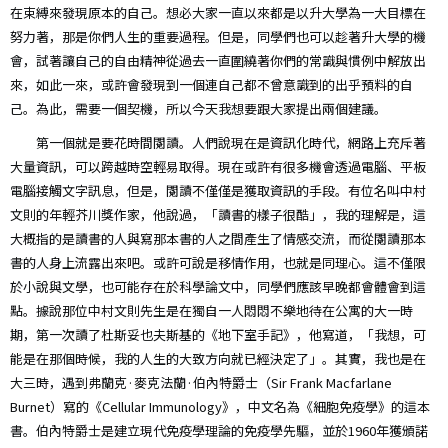
在束縛來發現原本的自己。想必大家一直以來都是以升大學為一大目標在
努力著，那是你們人生的重要過程。但是，同學們也可以趁著升大學的機
會，試著讓自己的自由精神從過去一直圍繞著你們的常識與慣例中解放出
來，如此一來，或許會發現到一個連自己都不曾意識到的出乎預料的自
己。為此，需要一個契機，所以今天我想要跟大家提出兩個建議。
第一個就是要花時間閱讀。人們說現在是資訊化時代，網路上充斥著
大量資訊，可以跨越時空輕易取得。現在或許有很多機會透過電腦、平板
電腦接觸文字訊息，但是，閱讀不僅僅是獲取資訊的手段。有位名叫中村
文則的年輕芥川獎作家，他說過，「讀書的樣子很酷」，我的理解是，這
大概指的是讀書的人與寫那本書的人之間產生了情感交流，而從閱讀那本
書的人身上流露出來吧。或許可說是移情作用，也就是同理心。這不僅限
於小說與文學，也可能存在於科學論文中，同學們應該早晚都會體會到這
點。據說那位中村文則先生是在獨自一人悶悶不樂地待在公寓的大一時
期，第一次讀了杜斯妥也夫斯基的《地下室手記》，他寫道，「我想，可
能是在那個時候，我的人生的大致方向就已經決定了」。其實，我也是在
大三時，遇到弗蘭克·麥克法蘭·伯內特爵士（Sir Frank Macfarlane
Burnet）寫的《Cellular Immunology》，中文名為《細胞免疫學》的這本
書。伯內特爵士是建立現代免疫學理論的免疫學先驅，並於1960年獲頒諾