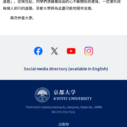
道路」。從現在起，同學們憑藉著自由的心不斷開拓前進後，一定會形成
每個人前行的道路，京都大學將為此盡可能地提供支援。
再次恭喜大家。
Social media directory (available in English)
〒
606-8501
Yoshida-honmachi, Sakyo-ku
,
Kyoto-shi
,
Kyoto
JAPAN
Tel:
075-753-7531
出版物