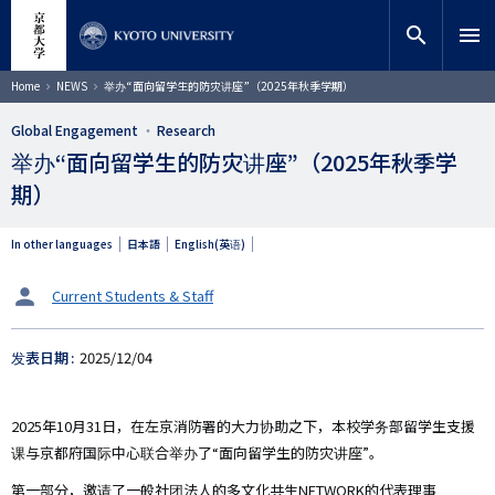
跳
close
网站内搜索
教师搜索
转
search
menu
到
主
搜索
面
Home
NEWS
举办“面向留学生的防灾讲座”（2025年秋季学期）
包
要
屑
内
Global Engagement
Research
容
举办“面向留学生的防灾讲座”（2025年秋季学
期）
In other languages
日本語
English(英语)
タ
Current Students & Staff
ー
ゲ
发表日期
2025/12/04
ッ
ト
2025年10月31日，在左京消防署的大力协助之下，本校学务部留学生支援
课与京都府国际中心联合举办了“面向留学生的防灾讲座”。
第一部分，邀请了一般社团法人的多文化共生NETWORK的代表理事