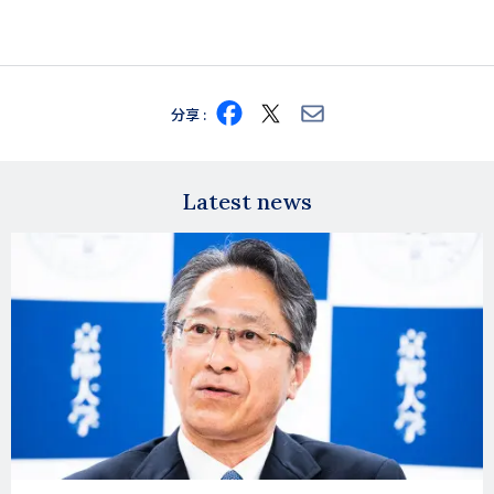
Share
Share
Share
分享
on
on
via
Facebook
X
E-
mail
Latest news