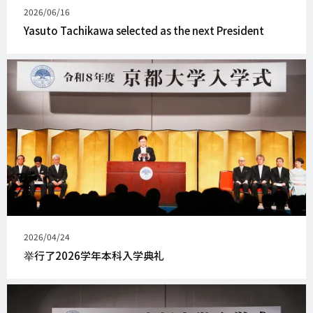
发
2026/06/16
表
Yasuto Tachikawa selected as the next President
日
期
发
2026/04/24
表
举行了2026学年本科入学典礼
日
期