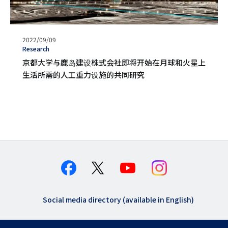
发
2022/09/09
表
タ
Research
日
グ
京都大学与鹿岛建设株式会社即将开始在月球和火星上
期
生活所需的人工重力设施的共同研究
Social media directory (available in English)