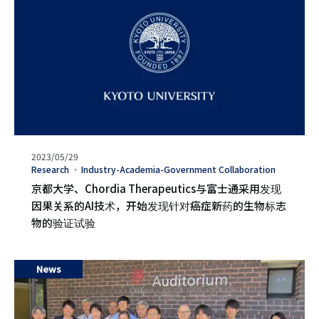
发
2023/05/29
表
タ
Research
Industry-Academia-Government Collaboration
日
グ
京都大学、Chordia Therapeutics与富士通采用发现
期
因果关系的AI技术，开始发现针对癌症新药的生物标志
物的验证试验
News