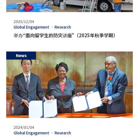
发
2025/12/04
表
タ
Global Engagement
Research
日
グ
举办“面向留学生的防灾讲座”（2025年秋季学期）
期
News
发
2024/01/04
表
タ
Global Engagement
Research
日
グ