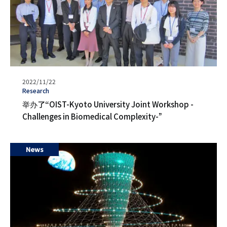
发
2022/11/22
表
タ
Research
日
グ
举办了“OIST-Kyoto University Joint Workshop -
期
Challenges in Biomedical Complexity-”
News