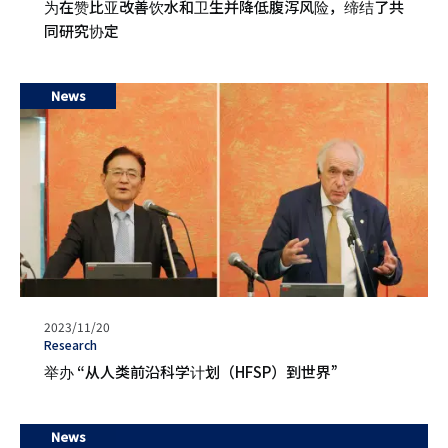
为在赞比亚改善饮水和卫生并降低腹泻风险，缔结了共
期
同研究协定
News
发
2023/11/20
表
タ
Research
日
グ
举办 “从人类前沿科学计划（HFSP）到世界”
期
News