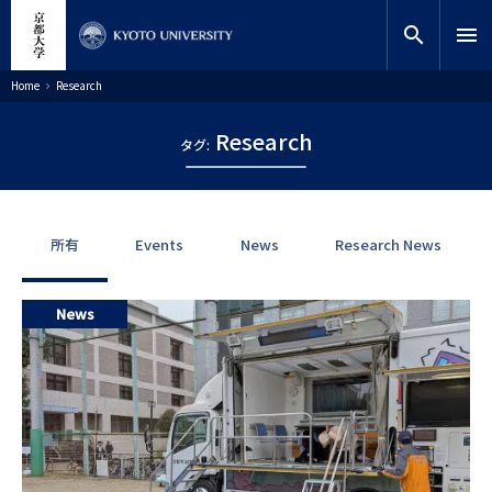
跳
close
网站内搜索
教师搜索
转
search
menu
到
主
搜索
面
Home
Research
包
要
屑
内
Research
容
タグ:
所有
Events
News
Research News
News