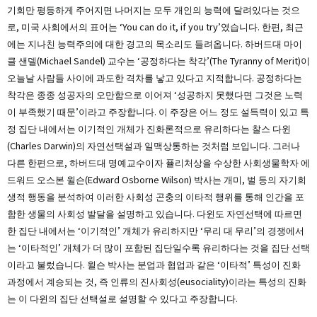
기회만 평등하게 주어지면 나머지는 모두 개인의 능력에 달려있다는 것으
로, 미국 사회에서의 표어는 ‘You can do it, if you try’였습니다. 한편, 최근
에는 지나친 능력주의에 대한 경고의 목소리도 들려옵니다. 하버드대 마이
클 샌델(Michael Sandel) 교수는 ‘공정하다는 착각’(The Tyranny of Merit)이
오늘날 사람들 사이에 과도한 격차를 낳고 있다고 지적합니다. 공정하다는
착각은 종종 성공자의 오만함으로 이어져 ‘성공하지 못했다면 그것은 노력
이 부족했기 때문’이라고 주장합니다. 이 주장은 어느 정도 설득력이 있고 특
정 집단 내에서는 이기적인 개체가 진화론적으로 유리하다는 찰스 다윈
(Charles Darwin)의 자연선택설과 일맥상통하는 것처럼 보입니다. 그러나
다른 한편으로, 하버드대 명예교수이자 퓰리처상을 수상한 사회생물학자 에
드워드 오스본 윌슨(Edward Osborne Wilson) 박사는 개미, 벌 등의 자기희
생적 행동을 분석하여 이러한 사회성 곤충의 이타적 행위를 통해 인간을 포
함한 생물의 사회성 발달을 설명하고 있습니다. 다윈도 자연선택에 따르면
한 집단 내에서는 ‘이기적인’ 개체가 유리하지만 ‘무리 대 무리’의 경쟁에서
는 ‘이타적인’ 개체가 더 많이 포함된 집단일수록 유리하다는 것을 집단 선택
이라고 불렀습니다. 윌슨 박사는 분업과 협업과 같은 ‘이타적’ 특성이 진화
과정에서 계승되는 것, 즉 인류의 진사회성(eusociality)이라는 특성의 진화
는 이 다윈의 집단 선택설로 설명할 수 있다고 주장합니다.