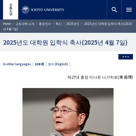
주
close
사이트 검색
연구원
요
search
menu
콘
텐
찾기
이
Home
교토대학 소개
총장인사
축사
2025년도
2025년도 대학원 입학식 축사(2025
동
츠
년 4월 7일)
경
로
로
건
2025년도 대학원 입학식 축사(2025년 4월 7일)
너
뛰
기
In other languages
日本語
영어 (English)
제27대 총장 미나토 나가히로(湊 長博)