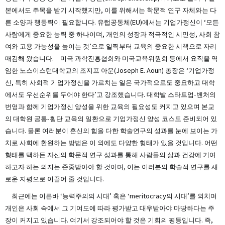
본에서도 주목을 받기 시작했지만, 이를 위해서는 학문적 연구 자체와는 다
른 소양과 행동력이 필요합니다. 유럽공동체(EU)에서는 기업가정신이 ‘모든
사람에게 중요한 능력 중 하나이며, 개인의 성장과 적극적인 시민성, 사회 참
여와 고용 가능성을 높이는 것’으로 일찍부터 교육의 중요한 시책으로 자리
매김해 왔습니다. 미국 과학진흥협회와 미국교육위원회 등에서 요직을 역
임한 노스이스턴대학교의 조지프 아운(Joseph E. Aoun) 총장은 ‘기업가정
신, 특히 사회적 기업가정신을 가르치는 일은 국가적으로도 중요하고 대학
에서도 우선순위를 두어야 한다’고 강조했습니다. 대학발 스타트업-벤처의
번영과 함께 기업가정신 양성을 위한 교육의 필요성도 커지고 있으며 본교
의 대학원 공통-횡단 교육의 일환으로 기업가정신 양성 코스도 준비되어 있
습니다. 물론 여러분이 혼신의 힘을 다한 학술연구의 성과를 눈에 보이는 가
치로 사회에 환원하는 방법은 이 외에도 다양한 형태가 있을 것입니다. 어떤
형태를 택하든 자신의 학문적 연구 성과를 통해 사람들의 삶과 건강에 기여
하고자 하는 의지는 존중받아야 할 것이며, 이는 여러분의 학술적 연구를 새
로운 지평으로 이끌어 줄 것입니다.
최근에는 이른바 ‘능력주의의 시대’ 혹은 ‘meritocracy의 시대’를 외치며
개인은 사회 속에서 그 기여도에 따라 평가받고 대우받아야 마땅하다는 주
장이 커지고 있습니다. 여기서 강조되어야 할 것은 기회의 평등입니다. 즉,