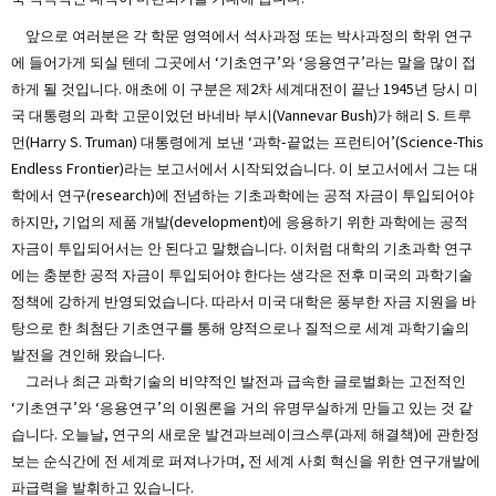
앞으로 여러분은 각 학문 영역에서 석사과정 또는 박사과정의 학위 연구
에 들어가게 되실 텐데 그곳에서 ‘기초연구’와 ‘응용연구’라는 말을 많이 접
하게 될 것입니다. 애초에 이 구분은 제2차 세계대전이 끝난 1945년 당시 미
국 대통령의 과학 고문이었던 바네바 부시(Vannevar Bush)가 해리 S. 트루
먼(Harry S. Truman) 대통령에게 보낸 ‘과학-끝없는 프런티어’(Science-This
Endless Frontier)라는 보고서에서 시작되었습니다. 이 보고서에서 그는 대
학에서 연구(research)에 전념하는 기초과학에는 공적 자금이 투입되어야
하지만, 기업의 제품 개발(development)에 응용하기 위한 과학에는 공적
자금이 투입되어서는 안 된다고 말했습니다. 이처럼 대학의 기초과학 연구
에는 충분한 공적 자금이 투입되어야 한다는 생각은 전후 미국의 과학기술
정책에 강하게 반영되었습니다. 따라서 미국 대학은 풍부한 자금 지원을 바
탕으로 한 최첨단 기초연구를 통해 양적으로나 질적으로 세계 과학기술의
발전을 견인해 왔습니다.
그러나 최근 과학기술의 비약적인 발전과 급속한 글로벌화는 고전적인
‘기초연구’와 ‘응용연구’의 이원론을 거의 유명무실하게 만들고 있는 것 같
습니다. 오늘날, 연구의 새로운 발견과브레이크스루(과제 해결책)에 관한정
보는 순식간에 전 세계로 퍼져나가며, 전 세계 사회 혁신을 위한 연구개발에
파급력을 발휘하고 있습니다.