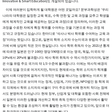
Innovative & Smart Education)도 개설되어 있습니다.
이제 여러분이 입학하게 될 대학원은 어떤 곳일까요? 문부과학성은 ‘우리
나라의 대학원은 일정한 교육 목표, 수학 연한 및 교육 과정을 갖추고 학생들
에게 체계적인 교육을 제공하는 장(교육 과정)으로 정의하며, 이러한 교육
과정을 수료한 자에게 특정 학위를 수여하는 것을 기본으로 하는 과정 제
도’라고 규정하고 있습니다. 한마디로 ‘석사나 박사 학위를 수여하는 교육 과
정’이라는 뜻입니다. 참고로, 일본의 학위 소지자 수는미국과 유럽의 주요 국
가에 비해 상당히 적은 것이 현실입니다. 석사 학위 취득자 수는 2021년 통계
에 따르면 일본은 인구 100만 명당 590명으로 이는 영국, 독일, 미국의 약
10%에서 20%에 불과합니다. 박사 학위 취득자 수 역시 마찬가지이며, 일본
은 이들 유럽 주요 국가의 약 1/3 수준에 불과합니다. 이에는 역사적 배경의
차이도 있을 것으로 여겨지지만, 적어도 현재로서는 학위 소지자가 학계를
넘어 사회 다방면에 걸쳐서 적극적인 역할을 해나가는 상황에는 이르지 못
하고 있는 것으로 보이며 이는 정계, 산업계, 기타 언론, NPO법인 등 학계 외
의 각계에서 학위 소지자의 비율이 구미 주요국에 비해 현저히 적다는 점에
서도 분명하게 드러납니다. 현재 정부, 산업계 및 대학을 포함한 사회 전체에
서 일본의 이러한 상황을 개선하고 학위 취득 인력이 다양한 분야에서 활약
할 수 있는 환경을 조성하기 위해 활발한 논의가 진행되고 있으며, 앞으로 더
욱 적극적인 대책이 마련되기를 기대해 봅니다.