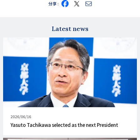
Share
Share
Share
分享
on
on
via
Facebook
X
E-
mail
Latest news
发
2026/06/16
表
Yasuto Tachikawa selected as the next President
日
期