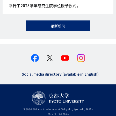
表
举行了2025学年研究生院学位授予仪式。
日
期
最新新闻
Social media directory (available in English)
〒
606-8501
Yoshida-honmachi, Sakyo-ku
,
Kyoto-shi
,
Kyoto
JAPAN
Tel:
075-753-7531