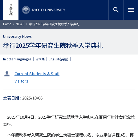
跳
close
网站内搜索
教师搜索
转
search
menu
到
主
搜索
面
Home
NEWS
举行2025学年研究生院秋季入学典礼
包
要
屑
内
University News
容
举行2025学年研究生院秋季入学典礼
In other languages
日本語
English(英语)
タ
Current Students & Staff
ー
Visitors
ゲ
ッ
ト
发表日期
2025/10/06
2025年10月4日，2025学年研究生院秋季入学典礼在百周年时计台纪念馆
举行。
本年度秋季考入研究生院的学生为硕士课程86名、专业学位课程8名、博