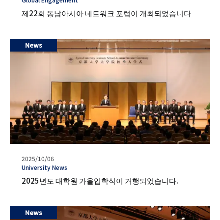
일
グ
제22회 동남아시아 네트워크 포럼이 개최되었습니다
News
발
2025/10/06
행
タ
University News
일
グ
2025년도 대학원 가을입학식이 거행되었습니다.
News