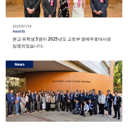
발
2025/07/24
행
タ
Awards
일
グ
본교 유학생 5명이 2025년도 교토부 명예우호대사로
임명되었습니다.
News