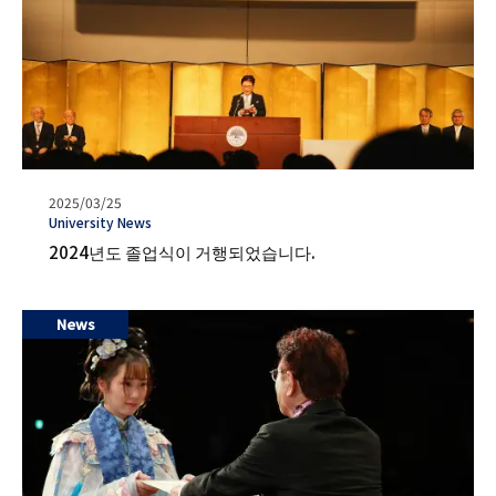
발
2025/03/25
행
タ
University News
일
グ
2024년도 졸업식이 거행되었습니다.
News