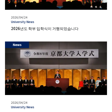
발
2026/04/24
행
タ
University News
일
グ
2026년도 학부 입학식이 거행되었습니다
News
발
2026/04/24
행
タ
University News
일
グ