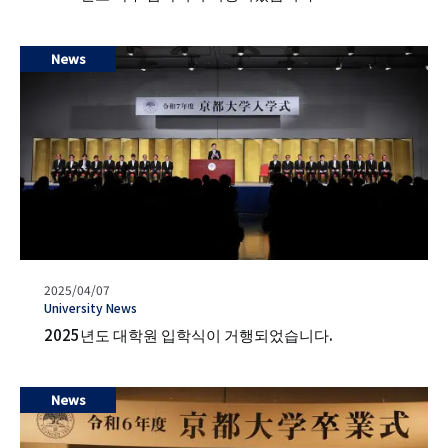
News
발
2025/04/07
행
タ
University News
일
グ
2025년도 대학원 입학식이 거행되었습니다.
News