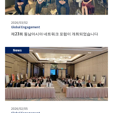
발
2026/03/02
행
タ
Global Engagement
일
グ
제23회 동남아시아 네트워크 포럼이 개최되었습니다
News
발
2026/02/05
행
タ
Global Engagement