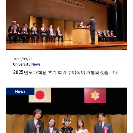
발
2025/09/25
행
タ
University News
일
グ
2025년도 대학원 후기 학위 수여식이 거행되었습니다.
News