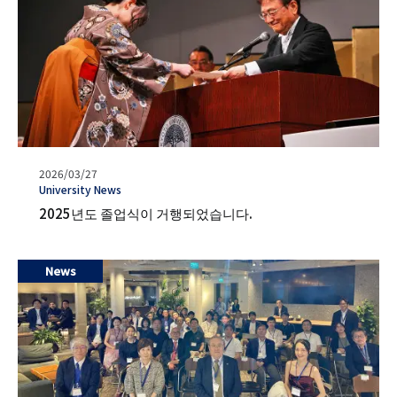
발
2026/03/27
행
タ
University News
일
グ
2025년도 졸업식이 거행되었습니다.
News