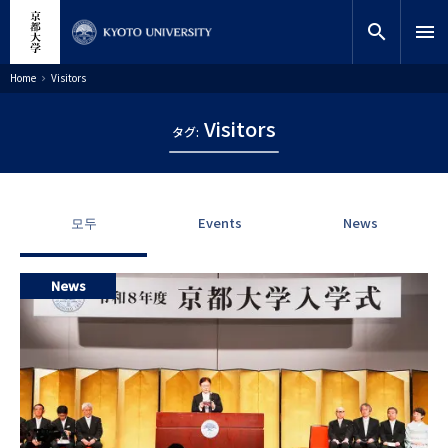
주
close
사이트 검색
연구원
요
search
menu
콘
텐
찾기
이
Home
Visitors
동
츠
경
로
로
Visitors
건
タグ:
너
뛰
기
모두
Events
News
News