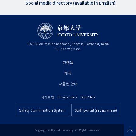
Social media directory (available in English)
〒
606-8501
Yoshida-honmachi, Sakyo-ku
,
Kyoto-shi
,
Kyoto
JAPAN
Tel:
075-753-7531
간행물
フ
채용
ッ
タ
교통편 안내
ー
사이트 맵
Privacy policy
Site Policy
プ
フ
ラ
Safety Confirmation System
Staff portal (in Japanese)
ッ
フ
イ
タ
ッ
マ
ー
タ
Copyright © Kyoto University. All Rights Reserved.