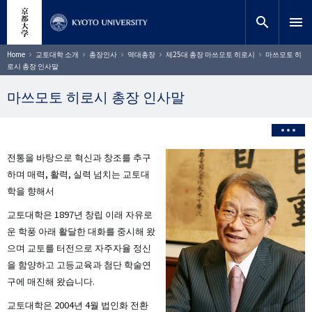
주
close
사이트 검색
연구원
요
search
menu
콘
텐
찾기
이
Home
교토대학 소개
총장인사
역대총장
제25대 총장 마쓰모토 히로시
마쓰모토 히
동
츠
로시 총장 인사말
경
로
로
건
마쓰모토 히로시 총장 인사말
너
뛰
기
전통을 바탕으로 혁신과 창조를 추구
하며 매력, 활력, 실력 넘치는 교토대
학을 향해서
교토대학은 1897년 창립 이래 자유로
운 학풍 아래 활달한 대화를 중시해 왔
으며 교토를 터전으로 자주자율 정신
을 함양하고 고등교육과 첨단 학술연
구에 매진해 왔습니다.
교토대학은 2004년 4월 법인화 전환