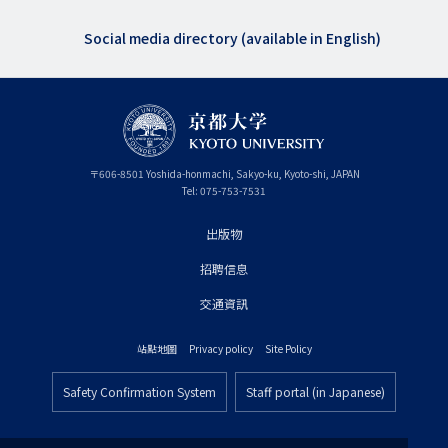
Social media directory (available in English)
〒
606-8501
Yoshida-honmachi, Sakyo-ku
,
Kyoto-shi
,
Kyoto
JAPAN
Tel:
075-753-7531
出版物
フ
招聘信息
ッ
タ
交通資訊
ー
站點地圖
Privacy policy
Site Policy
プ
フ
ラ
Safety Confirmation System
Staff portal (in Japanese)
ッ
フ
イ
タ
ッ