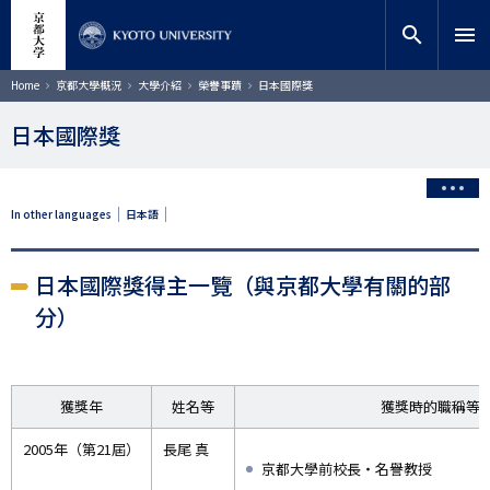
移
close
網站內搜索
教師搜索
至
search
menu
主
內
搜索
導
Home
京都大學概況
大學介紹
榮譽事蹟
日本國際獎
航
容
連
結
日本國際獎
In other languages
日本語
日本國際獎得主一覽（與京都大學有關的部
分）
獲獎年
姓名等
獲獎時的職稱等
2005年（第21屆）
長尾 真
京都大學前校長・名譽教授