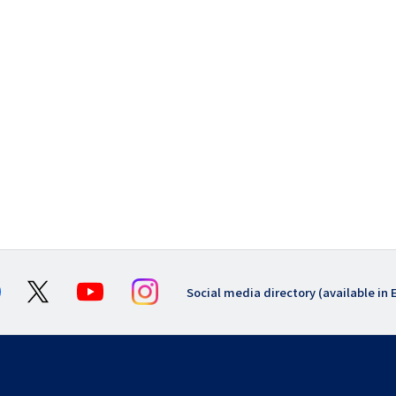
リ
ン
ク
（日
本
語
以
外）
Social media directory (available in 