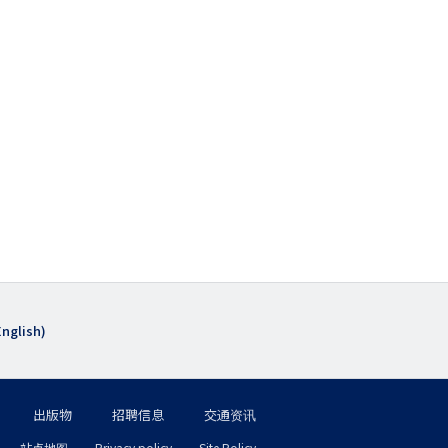
シ
ョ
ン
（簡
体
中
国
語）
English)
出版物
招聘信息
交通资讯
フ
站点地图
Privacy policy
Site Policy