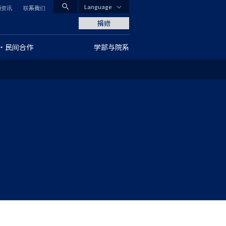
search
Language
通资讯
联系我们
CLOSE
捐赠
・民间合作
学部与院系
グ
ロ
ー
バ
ル
ナ
ビ
ゲ
ー