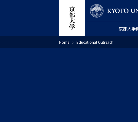
跳
教师搜索
转
到
京都大学
主
要
面
Home
Educational Outreach
内
包
屑
容