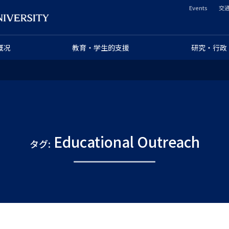
Events
交
ヘ
ッ
概况
教育・学生的支援
研究・行政
ダ
ー
セ
カ
Educational Outreach
タグ:
ン
ダ
リ
ー