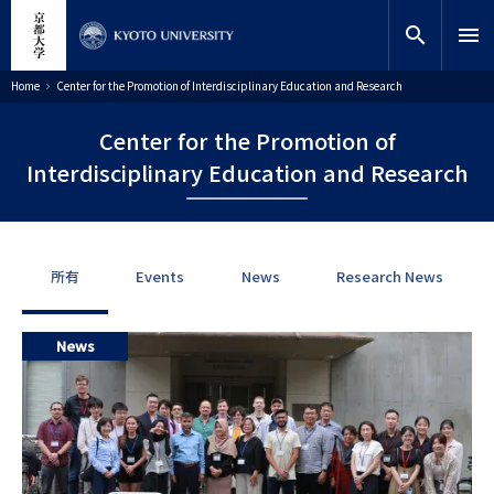
跳
close
网站内搜索
教师搜索
转
search
menu
到
主
搜索
面
Home
Center for the Promotion of Interdisciplinary Education and Research
包
要
屑
内
Center for the Promotion of
容
Interdisciplinary Education and Research
所有
Events
News
Research News
News