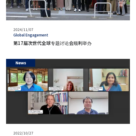
发
2024/11/07
表
タ
Global Engagement
日
グ
第17届次世代全球专题讨论会顺利举办
期
News
发
2022/10/27