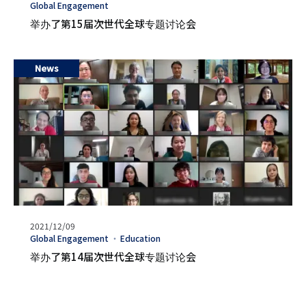
表
タ
Global Engagement
日
グ
举办了第15届次世代全球专题讨论会
期
News
发
2021/12/09
表
タ
Global Engagement
Education
日
グ
举办了第14届次世代全球专题讨论会
期