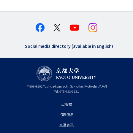
Social media directory (available in English)
〒
606-8501
Yoshida-honmachi, Sakyo-ku
,
Kyoto-shi
,
Kyoto
JAPAN
Tel:
075-753-7531
出版物
フ
招聘信息
ッ
タ
交通资讯