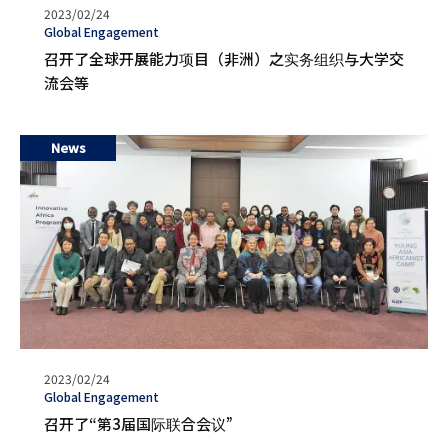
发
2023/02/24
表
タ
Global Engagement
日
グ
召开了全球开展能力项目（非洲）之实务组织与大学交
期
流会等
News
发
2023/02/24
表
タ
Global Engagement
日
グ
召开了“第3届国际联合会议”
期