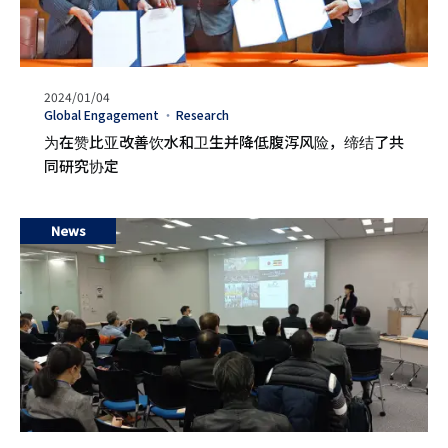
发
2024/01/04
表
タ
Global Engagement
Research
日
グ
为在赞比亚改善饮水和卫生并降低腹泻风险，缔结了共
期
同研究协定
News