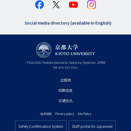
Social media directory (available in English)
〒
606-8501
Yoshida-honmachi, Sakyo-ku
,
Kyoto-shi
,
Kyoto
JAPAN
Tel:
075-753-7531
出版物
フ
招聘信息
ッ
タ
交通资讯
ー
站点地图
Privacy policy
Site Policy
プ
フ
ラ
Safety Confirmation System
Staff portal (in Japanese)
ッ
フ