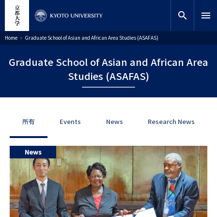
跳
close
网站内搜索
教师搜索
转
search
menu
到
主
搜索
面
Home
Graduate School of Asian and African Area Studies (ASAFAS)
包
要
屑
内
Graduate School of Asian and African Area
容
Studies (ASAFAS)
所有
Events
News
Research News
News