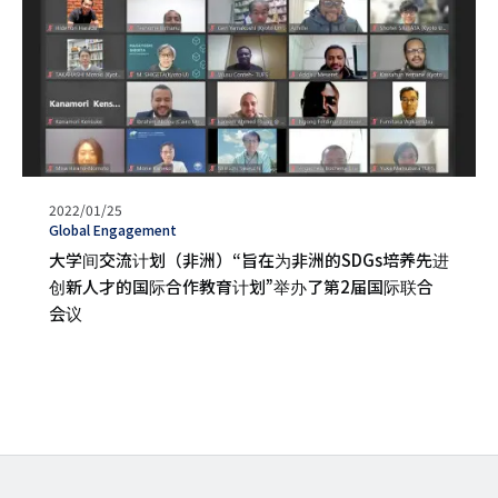
发
2022/01/25
表
タ
Global Engagement
日
グ
大学间交流计划（非洲）“旨在为非洲的SDGs培养先进
期
创新人才的国际合作教育计划”举办了第2届国际联合
会议