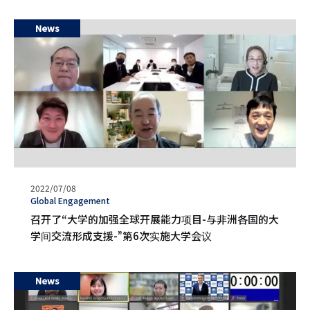
News
发
2022/07/08
表
タ
Global Engagement
日
グ
召开了“大学的加强全球开展能力项目-与非洲各国的大
期
学间交流形成支援-”第6次实施大学会议
News