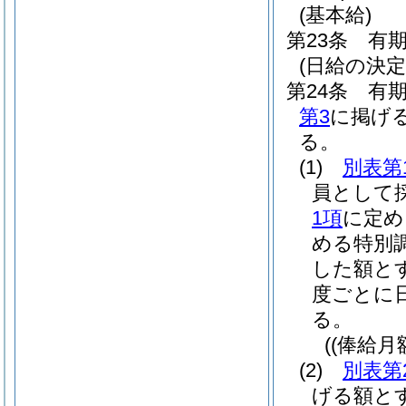
(基本給)
第23条
有
(日給の決定
第24条
有
第3
に掲げ
る。
(1)
別表第
員として
1項
に定め
める特別
した額と
度ごとに
る。
(
(俸給月
(2)
別表第
げる額と