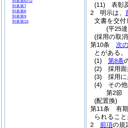
別表第6の2
(11)
表彰
別表第7
別表第8
2
明示は、
別表第9
文書を交付
別表第10
(平25
(採用の取消
第10条
次
とがある。
(1)
第8条
(2)
採用面
(3)
採用に
(4)
その他
第2節
(配置換)
第11条
有
られること
2
前項
の規