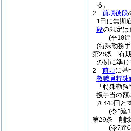
る。
2
前項後段
1日に無期
段
の規定は
(平18
(特殊勤務手
第28条
有
の例に準じ
2
前項
に基
教職員特殊
「特殊勤務
扱手当の額
き440円と
(令6達
第29条
削
(令7達6