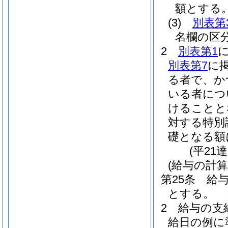
額とする
(3)
別表第
名欄の区
2
別表第1
別表第7
に
る者で、か
いる者につ
けることと
対する特別
礎となる額
(平21
(給与の計
第25条
給
とする。
2
給与の支
給日の例に