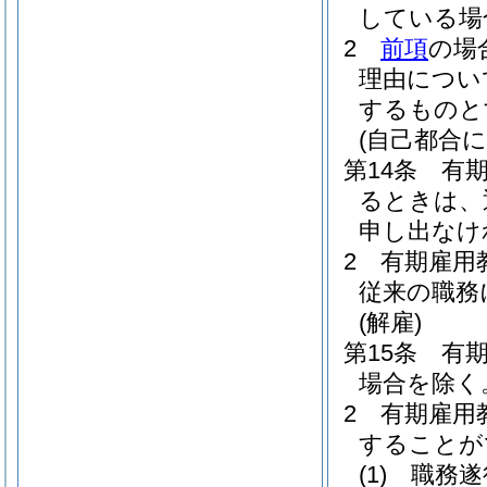
している場
2
前項
の場
理由につい
するものと
(自己都合
第14条
有
るときは、
申し出なけ
2
有期雇用
従来の職務
(解雇)
第15条
有
場合を除く
2
有期雇用
することが
(1)
職務遂