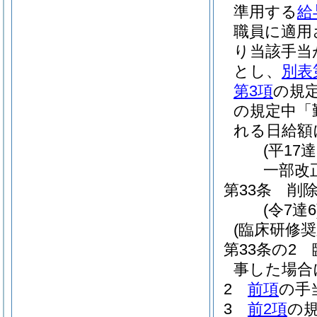
準用する
給
職員に適用
り当該手当
とし、
別表
第3項
の規
の規定中「
れる日給額
(平17
一部改
第33条
削
(令7達6
(臨床研修奨
第33条の2
事した場合
2
前項
の手
3
前2項
の