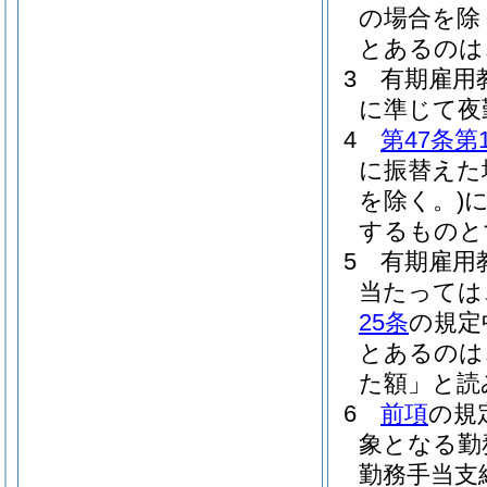
の場合を除
とあるのは
3
有期雇用
に準じて夜
4
第47条第
に振替えた
を除く。)
するものと
5
有期雇用
当たっては
25条
の規定
とあるのは
た額」と読
6
前項
の規
象となる勤
勤務手当支