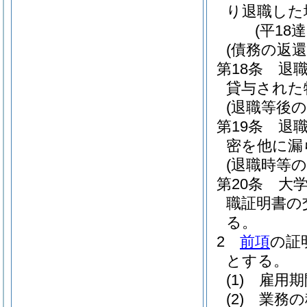
り退職した
(平18
(債務の返還
第18条
退
貸与された
(退職等後の
第19条
退
密を他に漏
(退職時等の
第20条
大
職証明書の
る。
2
前項
の証
とする。
(1)
雇用期
(2)
業務の