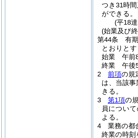
つき31時間
ができる。
(平18
(始業及び終
第44条
有
とおりとす
始業 午前8
終業 午後5
2
前項
の規
は、当該事
きる。
3
第1項
の
員について
よる。
4
業務の都
終業の時刻