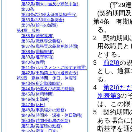
(平29
第32条
(期末手当及び勤勉手当)
第33条
(契約期間及
第33条の2
(臨床研修奨励手当)
第33条の3
(特別報奨金)
第4条
有期
第34条
(給与の減額)
る。
第4章
服務
第35条
(誠実義務)
2
契約期間
第36条
(職務専念義務)
用教職員と
第37条
(職務専念義務免除時間)
第38条
(職場規律)
とする。
第39条
(遵守事項)
3
前2項
の
第40条
(倫理)
第41条
(ハラスメントに関する措置)
とし、通算
第42条
(出勤禁止又は退勤命令)
る。
第5章
勤務時間、休日、休暇等
第43条
(所定勤務時間)
4
第2項た
第44条
(始業及び終業の時刻)
第45条
(休憩時間)
別表第3
の
第46条
(出勤簿)
は、この限
第47条
(休日)
第48条
(事業場外の勤務)
5
契約期間
第49条
(時間外・深夜・休日勤務)
ある場合に
第50条
(時間外勤務の休憩)
第51条
(災害時の勤務)
断基準を通
第52条
(宿直・日直)