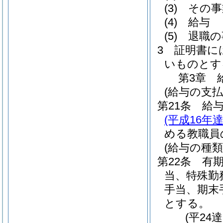
(3)
その事
(4)
給与
(5)
退職の
3
証明書に
いものとす
第3章
(給与の支払
第21条
給
(平成16年
める教職員
(給与の種類
第22条
有
当、特殊勤
手当、期末
とする。
(平24