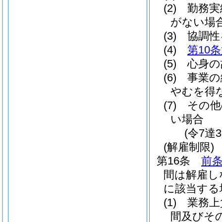
(2)
勤務実
がない場
(3)
協調性
(4)
第10
(5)
心身の
(6)
事業の
やむを得
(7)
その他
い場合
(令7達
(解雇制限)
第16条
前
間は解雇し
に該当する
(1)
業務上
間及びその