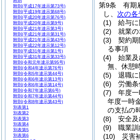
附則
第9条
有期
附則
(平成17年達示第73号)
附則
(平成19年達示第68号)
し、
次の各
附則
(平成20年達示第76号)
(1)
給与に
附則
(平成20年達示第9号)
附則
(平成21年達示第3号)
(2)
就業の
附則
(平成21年達示第31号)
(3)
契約期
附則
(平成21年達示第43号)
附則
(平成22年達示第12号)
る事項
附則
(平成31年達示第1号)
(4)
始業及
附則
(平成31年達示第33号)
附則
(令和元年達示第95号)
無、休憩
附則
(令和4年達示第76号)
附則
(令和5年達示第44号)
(5)
退職に
附則
(令和6年達示第13号)
(6)
労働条
附則
(令和6年達示第14号)
附則
(令和7年達示第6号)
(7)
年度一
附則
(令和7年達示第44号)
年度一時
附則
(令和8年達示第43号)
別表第1
の支払の
別表第2
(8)
安全及
別表第3
別表第4
(9)
職業訓
別表第5
(10)
災害
別表第6