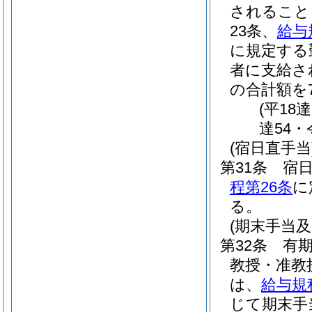
されること
23条、
給与
に規定する
者に支給さ
の合計額を
(平18
達54・
(宿日直手当
第31条
宿
程第26条
に
る。
(期末手当及
第32条
有
教授・准教
は、
給与規
じて期末手