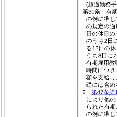
(超過勤務
第30条
有
の例に準じ
の規定の適
日の休日の
のうち2日
る12日の
うち8日に
有期雇用教
時間につき
額を支給し
礎には含め
2
第47条第
により他の
られた有期
の例に準じ