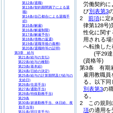
第12条
(退職)
労働契約に
第13条
(契約期間満了による退
び
別表第3
職)
第14条
(自己都合による退職手
2
前項
に定
続)
律第128号)
第15条
(解雇)
第16条
(解雇制限)
性化に関す
第17条
(解雇予告)
用される場
第18条
(債務の返還)
第19条
(退職等後の責務)
へ転換した
第20条
(退職時等の証明)
(平29
第3章
給与
第21条
(給与の支払)
(資格等)
第22条
(給与の種類)
第23条
(基本給)
第3条
有期
第24条
(日給の決定)
雇用教職員
第25条
(給与の計算期間及び給与の
支給日)
る。以下同
第26条
(住居手当)
別表第3
の
第27条
(通勤手当)
第28条
(特殊勤務手当)
る。
第29条
2
この規則
第30条
(超過勤務手当、休日給、夜
勤手当等)
項
の適用を
第31条
(宿日直手当)