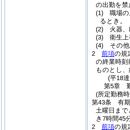
の出勤を禁
(1)
職場の
るとき。
(2)
火器、
(3)
衛生上
(4)
その他
2
前項
の規
の終業時刻
ものとし、
(平18
第5章
(所定勤務時
第43条
有
土曜日まで
き7時間45
2
前項
の規