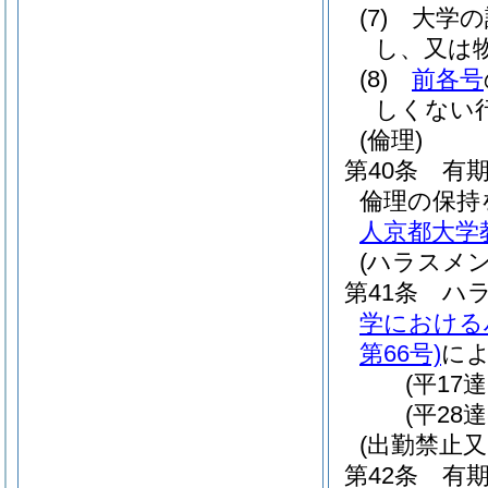
(7)
大学の
し、又は
(8)
前各号
しくない
(倫理)
第40条
有
倫理の保持
人京都大学
(ハラスメ
第41条
ハ
学における
第66号)
に
(平17達
(平28
(出勤禁止又
第42条
有