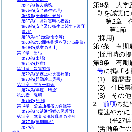
第6条
大学
第64条
(協力義務)
第65条
(安全衛生管理)
則を誠実に
第66条
(安全衛生教育)
第2章
第67条
(非常災害時の措置)
第68条
(安全及び衛生に関する遵守
第1節
事項)
(採用)
第68条の2
(受診命令等)
第68条の3
(面接指導を受ける義務)
第7条
有期
第69条
(就業の禁止)
第10章
出張
(採用時の提
第70条
(出張)
第8条
有期
第71条
(旅費)
第11章
災害補償
号
に掲げる
第72条
(業務上の災害補償)
(1)
履歴書
第73条
(通勤途上災害)
第12章
年度一時金
(2)
住民票
第74条
(年度一時金)
(3)
その他
第13章
発明
第75条
(発明)
2
前項
の提
第14章
公益通報者の保護等
度速やかに
第76条
(公益通報者の保護等)
第15章
無期雇用教職員の特例
(平27
第77条
(無期契約)
第78条
(労働条件の