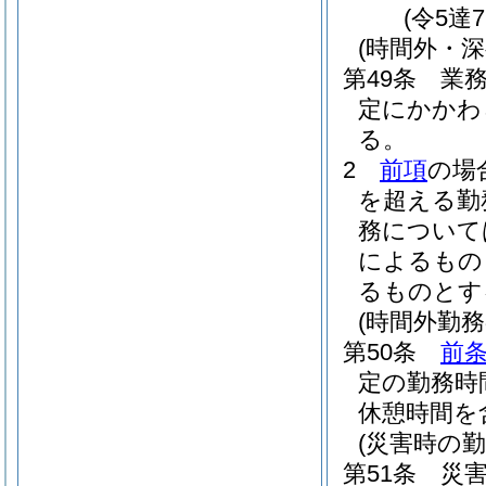
(令5達
(時間外・
第49条
業
定にかかわ
る。
2
前項
の場
を超える勤
務について
によるもの
るものとす
(時間外勤務
第50条
前
定の勤務時
休憩時間を
(災害時の勤
第51条
災