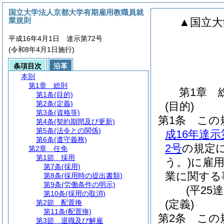
国立大学法人京都大学有期雇用教職員就
業規則
▲国立大
平成16年4月1日 達示第72号
(令和8年4月1日施行)
条項目次
沿革
本則
第1章
総則
第1章
第1条
(目的)
第2条
(定義)
(目的)
第3条
(資格等)
第1条
この
第4条
(契約期間及び更新)
第5条
(法令との関係)
成16年達
第6条
(遵守義務)
2号
の規定
第2章
任免
第1節
採用
う。)
に雇
第7条
(採用)
業に関する
第8条
(採用時の提出書類)
第9条
(労働条件の明示)
(平25
第10条
(採用の取消)
(定義)
第2節
配置換
第11条
(配置換)
第2条
この
第3節
退職及び解雇