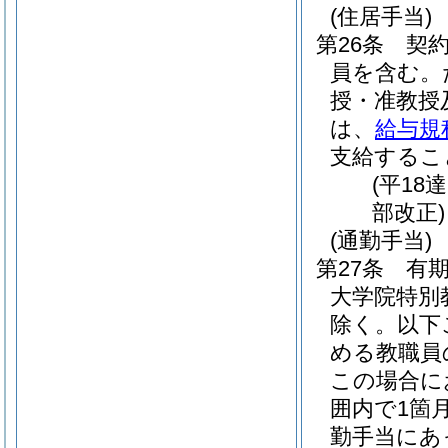
(住居手当)
第26条
契
員を含む。
授・准教授
は、
給与規
支給するこ
(平18
部改正)
(通勤手当)
第27条
有
大学院特別
除く。以下
める教職員
この場合に
囲内で1箇
勤手当にあ