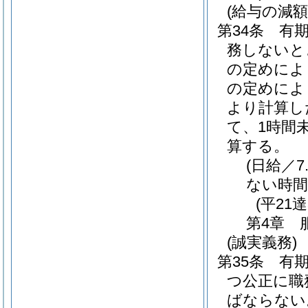
(給与の減額
第34条
有
務しないと
の定めによ
の定めによ
より計算し
て、1時間
算する。
(日給／7.
ない時間
(平21
第4章
(誠実義務)
第35条
有
つ公正に職
ばならない