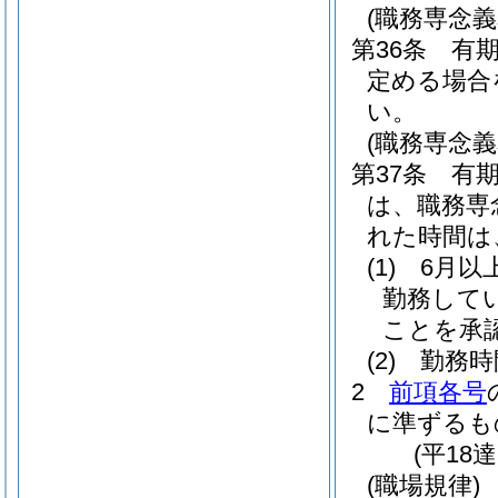
(職務専念義
第36条
有
定める場合
い。
(職務専念義
第37条
有
は、職務専
れた時間は
(1)
6月以
勤務して
ことを承
(2)
勤務時
2
前項各号
に準ずるも
(平18
(職場規律)