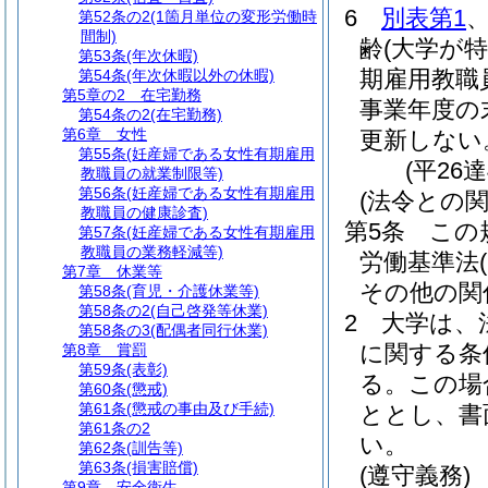
6
別表第1
第52条の2
(1箇月単位の変形労働時
間制)
齢
(大学が
第53条
(年次休暇)
期雇用教職
第54条
(年次休暇以外の休暇)
第5章の2
在宅勤務
事業年度の
第54条の2
(在宅勤務)
第6章
女性
更新しない
第55条
(妊産婦である女性有期雇用
(平26
教職員の就業制限等)
第56条
(妊産婦である女性有期雇用
(法令との関
教職員の健康診査)
第5条
この
第57条
(妊産婦である女性有期雇用
教職員の業務軽減等)
労働基準法
第7章
休業等
その他の関
第58条
(育児・介護休業等)
第58条の2
(自己啓発等休業)
2
大学は、
第58条の3
(配偶者同行休業)
に関する条
第8章
賞罰
第59条
(表彰)
る。
この場
第60条
(懲戒)
第61条
(懲戒の事由及び手続)
ととし、書
第61条の2
い。
第62条
(訓告等)
第63条
(損害賠償)
(遵守義務)
第9章
安全衛生