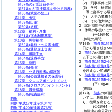
(2)
刑事事件に関
第57条の2
(受診命令等)
(3)
学校、研究所
第57条の3
(面接指導を受ける義務)
導に従事する場
第58条
(就業の禁止)
(4)
大学の業務を
第11章
出張
(5)
その他大学が
第59条
(出張)
2
試用期間中の教
第60条
(旅費)
3
休職の取扱いに
第12章
福利・厚生
(平19達40
第61条
(宿舎利用基準)
(休職の期間)
第13章
災害補償
第16条
前条第1項
第62条
(業務上の災害補償)
日から引き続き5
第63条
(通勤途上災害)
2
前項
の休職期間
第14章
退職手当
以下この項におい
第64条
(退職手当)
3
前条第1項第2号
第15章
発明
4
前条第1項第3号
第65条
(発明)
を超えない範囲内
第16章
公益通報者の保護等
5
前条第1項第4号
第66条
(公益通報者の保護等)
6
前条第1項第5号
第17章
クロスアポイントメント
(平19達40
第67条
(クロスアポイントメント)
(復職)
第18章
職責緩和
第17条
前条
の休職
第68条
(職責緩和)
いては、教職員が
附則
り、復職を命じる
附則
(平成17年達示第34号)
(令2達64
附則
(平成20年達示第76号)
(休職中の身分及び