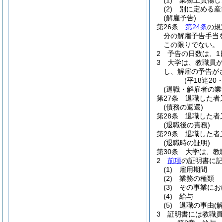
(1)
業務上負傷し
(2)
別に定める産
(解雇予告)
第26条
第24条
の規
分の解雇予告手当
この限りでない。
2
予告の日数は、
3
大学は、教職員
し、解雇の予告が
(平18達20
(退職・解雇者の業
第27条
退職した者
(債務の返還)
第28条
退職した者
(退職後の責務)
第29条
退職した者
(退職時の証明)
第30条
大学は、教
2
前項
の証明書に
(1)
雇用期間
(2)
業務の種類
(3)
その事業にお
(4)
給与
(5)
退職の事由
(
3
証明書には教職