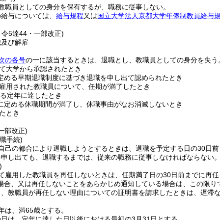
教職員としての身分を保有するが、職務に従事しない。
の給与については、
給与規程
又は
国立大学法人京都大学年俸制教員給与
・令5達44・一部改正)
職及び解雇
次の各号
の一に該当するときは、退職とし、教職員としての身分を失う
て大学から承認されたとき
定める早期退職制度に基づき退職を申し出て認められたとき
雇用された教職員について、任期が満了したとき
る定年に達したとき
に定める休職期間が満了し、休職事由がなお消滅しないとき
たとき
・一部改正)
職手続)
自己の都合により退職しようとするときは、退職を予定する日の30日
を申し出ても、退職するまでは、従来の職務に従事しなければならない
)
て雇用した教職員を再任しないときは、任期満了日の30日前までに再
場合、又は再任しないことをあらかじめ通知している場合は、この限り
し、教職員が再任しない理由についての証明書を請求したときは、遅滞
年は、満65歳とする。
日は、定年に達した日以後における最初の3月31日とする。