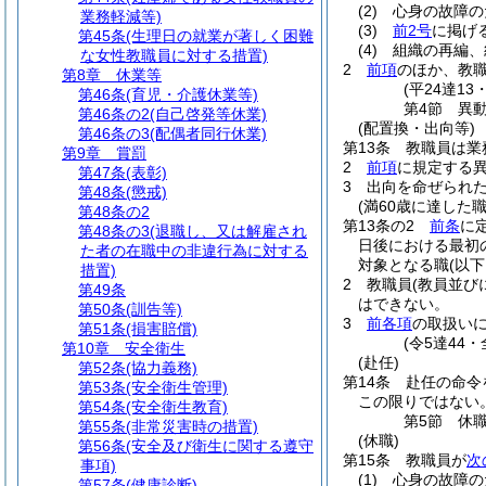
(2)
心身の故障の
業務軽減等)
(3)
前2号
に掲げ
第45条
(生理日の就業が著しく困難
(4)
組織の再編、
な女性教職員に対する措置)
2
前項
のほか、教
第8章
休業等
(平24達13
第46条
(育児・介護休業等)
第4節
異
第46条の2
(自己啓発等休業)
(配置換・出向等)
第46条の3
(配偶者同行休業)
第13条
教職員は業
第9章
賞罰
2
前項
に規定する
第47条
(表彰)
3
出向を命ぜられ
第48条
(懲戒)
(満60歳に達した
第48条の2
第13条の2
前条
に
第48条の3
(退職し、又は解雇され
日後における最初
た者の在職中の非違行為に対する
対象となる職
(以
措置)
2
教職員
(教員並び
第49条
はできない。
第50条
(訓告等)
3
前各項
の取扱い
第51条
(損害賠償)
(令5達44
第10章
安全衛生
(赴任)
第52条
(協力義務)
第14条
赴任の命令
第53条
(安全衛生管理)
この限りではない
第54条
(安全衛生教育)
第5節
休
第55条
(非常災害時の措置)
(休職)
第56条
(安全及び衛生に関する遵守
第15条
教職員が
次
事項)
(1)
心身の故障の
第57条
(健康診断)