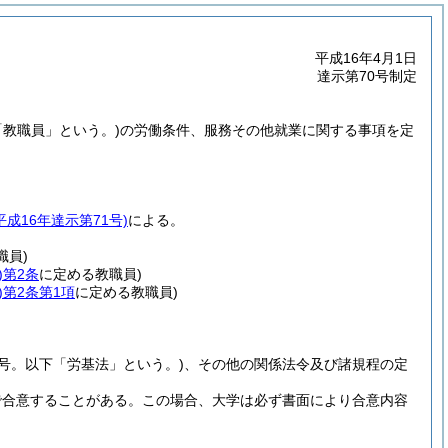
平成16年4月1日
達示第70号制定
「教職員」という。)
の労働条件、服務その他就業に関する事項を定
平成16年達示第71号)
による。
職員)
)
第2条
に定める教職員)
)
第2条第1項
に定める教職員)
9号。以下「労基法」という。)
、その他の関係法令及び諸規程の定
で合意することがある。
この場合、大学は必ず書面により合意内容