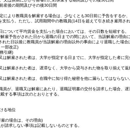
、又は疾病にかかり療養のため休業する期間及びその後30日間
前産後の期間及びその後30日間
定により教職員を解雇する場合は、少なくとも30日前に予告をするか
を支払う。
ただし、試用期間中の教職員
(14日を超えて引き続き雇用さ
1日について平均賃金を支払った場合においては、その日数を短縮する。
が解雇予告がされた日から退職の日までの間において、当該解雇の理由
された日以後に教職員が当該解雇の理由以外の事由により退職した場合
・一部改正)
務引継)
又は解雇された者は、大学が指定する日までに、大学が指定した者に完
又は解雇された者は、遅滞なく、大学から貸与された物を取り揃えて返
又は解雇された者は、在職中に知り得た秘密を他に漏らしてはならない
職員が、退職又は解雇にあたり、退職証明書の交付を請求した場合、遅
記載する事項は次のとおりとする。
ける地位
解雇の場合は、その理由)
員が請求しない事項は記載しないものとする。