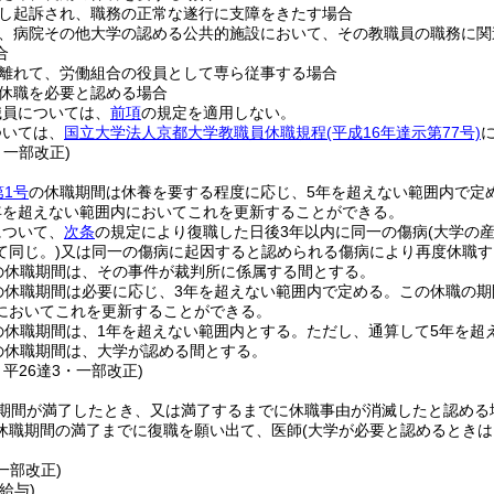
し起訴され、職務の正常な遂行に支障をきたす場合
、病院その他大学の認める公共的施設において、その教職員の職務に関
合
離れて、労働組合の役員として専ら従事する場合
休職を必要と認める場合
職員については、
前項
の規定を適用しない。
ついては、
国立大学法人京都大学教職員休職規程
(平成16年達示第77号)
・一部改正)
第1号
の休職期間は休養を要する程度に応じ、5年を超えない範囲内で定
年を超えない範囲内においてこれを更新することができる。
について、
次条
の規定により復職した日後3年以内に同一の傷病
(大学の
て同じ。)
又は同一の傷病に起因すると認められる傷病により再度休職す
の休職期間は、その事件が裁判所に係属する間とする。
の休職期間は必要に応じ、3年を超えない範囲内で定める。
この休職の期
においてこれを更新することができる。
の休職期間は、1年を超えない範囲内とする。
ただし、通算して5年を超
の休職期間は、大学が認める間とする。
・平26達3・一部改正)
期間が満了したとき、又は満了するまでに休職事由が消滅したと認める
休職期間の満了までに復職を願い出て、医師
(大学が必要と認めるときは
。
・一部改正)
給与)