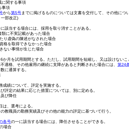
戒に関する事項
る事項
号
から
第5号
までに掲げるものについては文書を交付して、その他につ
・一部改正)
一に該当する場合には、採用を取り消すことがある。
書類に不実記載があった場合
たり虚偽の陳述がなされた場合
資格を取得できなかった場合
きない事情が生じた場合
6か月を試用期間とする。
ただし、試用期間を短縮し、又は設けないこ
務不適格、その他雇用の継続に支障があると判断された場合には、
第24
年数に通算する。
価
務成績について、評定を実施する。
及び評定の結果に応じた措置については、別に定める。
任及び降任
任は、選考による。
その教職員の勤務実績及びその他の能力の評定に基づいて行う。
の各号
の一に該当する場合には、降任させることができる。
の場合