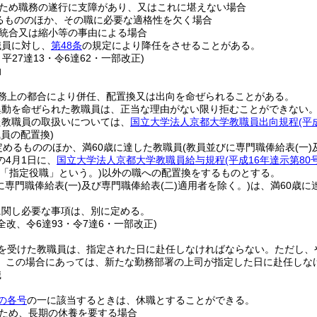
ため職務の遂行に支障があり、又はこれに堪えない場合
るもののほか、その職に必要な適格性を欠く場合
統合又は縮小等の事由による場合
職員に対し、
第48条
の規定により降任をさせることがある。
・平27達13・令6達62・一部改正)
動
務上の都合により併任、配置換又は出向を命ぜられることがある。
異動を命ぜられた教職員は、正当な理由がない限り拒むことができない
た教職員の取扱いについては、
国立大学法人京都大学教職員出向規程
(平
職員の配置換)
定めるもののほか、満60歳に達した教職員
(教員並びに専門職俸給表
(一)
の4月1日に、
国立大学法人京都大学教職員給与規程
(平成16年達示第8
下「指定役職」という。)
以外の職への配置換をするものとする。
に専門職俸給表
(一)
及び専門職俸給表
(二)
適用者を除く。)
は、満60歳に
に関し必要な事項は、別に定める。
・全改、令6達93・令7達6・一部改正)
を受けた教職員は、指定された日に赴任しなければならない。
ただし、
。
この場合にあっては、新たな勤務部署の上司が指定した日に赴任しな
職
の各号
の一に該当するときは、休職とすることができる。
ため、長期の休養を要する場合