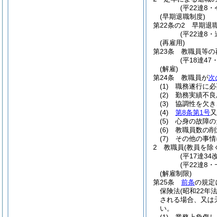
(平22達8
(早期退職制度)
第22条の2
早期退
(平22達8・
(再雇用)
第23条
教職員等の
(平18達47
(解雇)
第24条
教職員が
次
(1)
職務遂行に必
(2)
勤務実績不良
(3)
協調性を欠き
(4)
第8条第1号
又
(5)
心身の故障の
(6)
教職員数の削
(7)
その他の事情
2
教職員
(教員を除
(平17達34改
(平22達8
(解雇制限)
第25条
前条
の規定
保険法
(昭和22年
される場合、又は
い。