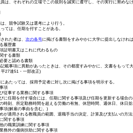
職員は、それぞれの立場でこの規則を誠実に遵守し、その実行に努めな
用
用は、競争試験又は選考により行う。
たっては、任期を付すことがある。
)
用された者は、
次の各号
に掲げる書類をすみやかに大学に提出しなけれ
る履歴書
項証明書又はこれに代わるもの
関する書類
必要と認める書類
の記載事項に異動があったときは、その都度すみやかに、文書をもって
・平27達51・一部改正)
用にあたっては、採用予定者に対し次に掲げる事項を明示する。
事項
び従事する業務に関する事項
びに任期を付す場合には、任期に関する事項及び任期を更新する場合の
の時刻、所定勤務時間を超える労働の有無、休憩時間、週休日、休日並
事項
(解雇の事由を含む。)
めが適用される教職員の範囲、退職手当の決定、計算及び支払いの方法
に関する事項
他の職業訓練に関する事項
業務外の傷病扶助に関する事項