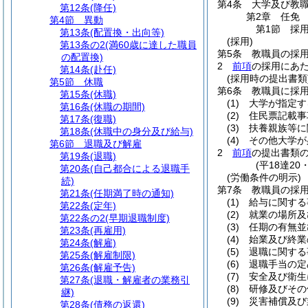
第4条
大学及び教
第12条
(降任)
第2章
任免
第4節
異動
第1節
採
第13条
(配置換・出向等)
(採用)
第13条の2
(満60歳に達した職員
第5条
教職員の採
の配置換)
2
前項
の採用にあ
第14条
(赴任)
(採用時の提出書類
第5節
休職
第6条
教職員に採
第15条
(休職)
(1)
大学が指定す
第16条
(休職の期間)
(2)
住民票記載事
第17条
(復職)
(3)
扶養親族等に
第18条
(休職中の身分及び給与)
(4)
その他大学が
第6節
退職及び解雇
2
前項
の提出書類
第19条
(退職)
(平18達20
第20条
(自己都合による退職手
(労働条件の明示)
続)
第7条
教職員の採
第21条
(任期満了時の通知)
(1)
給与に関する
第22条
(定年)
(2)
就業の場所及
第22条の2
(早期退職制度)
(3)
任期の有無並
第23条
(再雇用)
(4)
始業及び終業
第24条
(解雇)
(5)
退職に関する
第25条
(解雇制限)
(6)
退職手当の定
第26条
(解雇予告)
(7)
安全及び衛生
第27条
(退職・解雇者の業務引
(8)
研修及びその
継)
(9)
災害補償及び
第28条
(債務の返還)