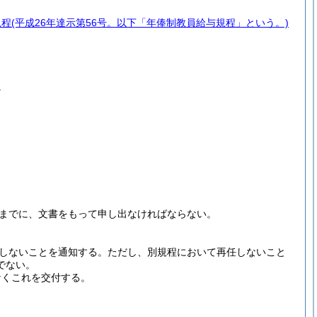
規程
(平成26年達示第56号。以下「年俸制教員給与規程」という。)
。
前までに、文書をもって申し出なければならない。
。
任しないことを通知する。
ただし、別規程において再任しないこと
でない。
なくこれを交付する。