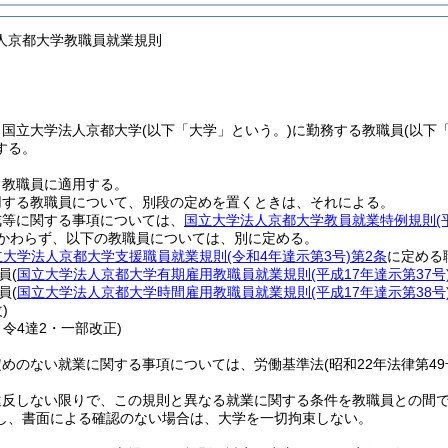
人京都大学教職員就業規則
、国立大学法人京都大学
(以下「大学」という。)
に勤務する教職員
(以下
する。
、教職員に適用する。
用する教職員について、別段の定めを置くときは、それによる。
戒等に関する事項については、
国立大学法人京都大学教員就業特例規則
(
かわらず、以下の教職員については、別に定める。
立大学法人京都大学支援職員就業規則
(令和4年達示第3号)
第2条
に定める
員
(
国立大学法人京都大学有期雇用教職員就業規則
(平成17年達示第37号
員
(
国立大学法人京都大学時間雇用教職員就業規則
(平成17年達示第38号
)
5・令4達2・一部改正)
定めのない就業に関する事項については、労働基準法
(昭和22年法律第4
。
違反しない限りで、この規則と異なる就業に関する条件を教職員との間
し、書面による確認のない場合は、大学を一切拘束しない。