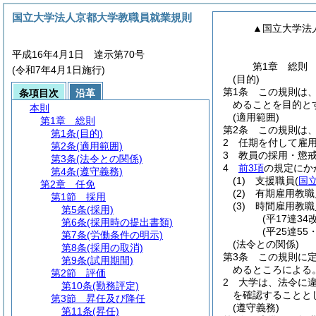
国立大学法人京都大学教職員就業規則
▲国立大学法
平成16年4月1日 達示第70号
第1章
総則
(令和7年4月1日施行)
(目的)
第1条
この規則は
条項目次
沿革
めることを目的と
本則
(適用範囲)
第1章
総則
第2条
この規則は
第1条
(目的)
2
任期を付して雇
第2条
(適用範囲)
3
教員の採用・懲
第3条
(法令との関係)
4
前3項
の規定にか
第4条
(遵守義務)
(1)
支援職員
(
国
第2章
任免
(2)
有期雇用教職
第1節
採用
(3)
時間雇用教職
第5条
(採用)
(平17達34改
第6条
(採用時の提出書類)
(平25達5
第7条
(労働条件の明示)
(法令との関係)
第8条
(採用の取消)
第3条
この規則に
第9条
(試用期間)
めるところによる
第2節
評価
2
大学は、法令に
第10条
(勤務評定)
を確認することと
第3節
昇任及び降任
(遵守義務)
第11条
(昇任)