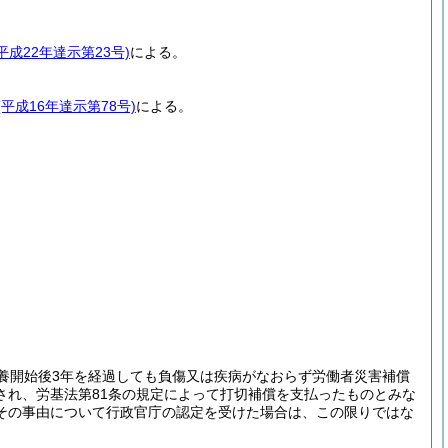
(平成22年達示第23号)
による。
(平成16年達示第78号)
による。
養開始後3年を経過しても負傷又は疾病がなおらず労働者災害補償
され、労基法第81条の規定によって打切補償を支払ったものとみな
その事由について行政官庁の認定を受けた場合は、この限りではな