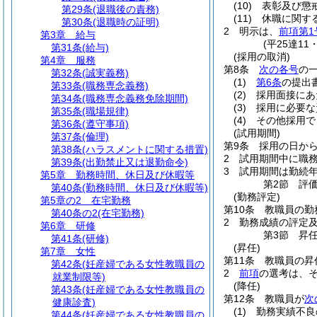
(10)
表彰及び懲
第29条
(退職後の責務)
(11)
休職に関す
第30条
(退職時の証明)
2
明示は、
前項第1
第3章
給与
(平25達11
第31条
(給与)
(採用の取消)
第4章
服務
第8条
次の各号
の
第32条
(誠実義務)
(1)
第6条
の提出
第33条
(職務専念義務)
(2)
採用面接にあ
第34条
(職務専念義務免除期間)
(3)
採用に必要な
第35条
(職場規律)
(4)
その他採用で
第36条
(遵守事項)
(試用期間)
第37条
(倫理)
第9条
採用の日から
第38条
(ハラスメントに関する措置)
2
試用期間中に職
第39条
(出勤禁止又は退勤命令)
3
試用期間は勤続
第5章
勤務時間、休日及び休暇等
第2節
評
第40条
(勤務時間、休日及び休暇等)
(勤務評定)
第5章の2
在宅勤務
第10条
教職員の勤
第40条の2
(在宅勤務)
2
勤務成績の評定
第6章
研修
第3節
昇
第41条
(研修)
(昇任)
第7章
女性
第11条
教職員の昇
第42条
(妊産婦である女性教職員の
2
前項
の選考は、
就業制限等)
(降任)
第43条
(妊産婦である女性教職員の
第12条
教職員が
次
健康診査)
(1)
勤務実績不良
第44条
(妊産婦である女性教職員の