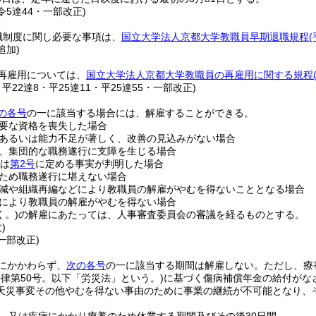
・令5達44・一部改正)
職制度に関し必要な事項は、
国立大学法人京都大学教職員早期退職規程
追加)
再雇用については、
国立大学法人京都大学教職員の再雇用に関する規程
・平22達8・平25達11・平25達55・一部改正)
の各号
の一に該当する場合には、解雇することができる。
要な資格を喪失した場合
あるいは能力不足が著しく、改善の見込みがない場合
、集団的な職務遂行に支障を生じる場合
は
第2号
に定める事実が判明した場合
ため職務遂行に堪えない場合
減や組織再編などにより教職員の解雇がやむを得ないこととなる場合
により教職員の解雇がやむを得ない場合
く。)
の解雇にあたっては、人事審査委員会の審議を経るものとする。
)
・一部改正)
にかかわらず、
次の各号
の一に該当する期間は解雇しない。
ただし、療
法律第50号。以下「労災法」という。)
に基づく傷病補償年金の給付がな
天災事変その他やむを得ない事由のために事業の継続が不可能となり、