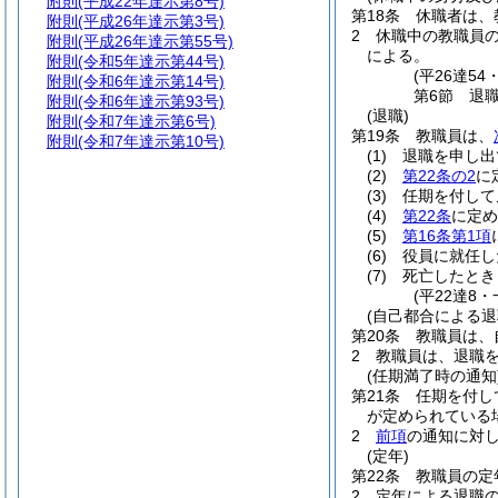
附則
(平成22年達示第8号)
第18条
休職者は、
附則
(平成26年達示第3号)
2
休職中の教職員
附則
(平成26年達示第55号)
による。
附則
(令和5年達示第44号)
(平26達54
附則
(令和6年達示第14号)
第6節
退
附則
(令和6年達示第93号)
(退職)
附則
(令和7年達示第6号)
第19条
教職員は、
附則
(令和7年達示第10号)
(1)
退職を申し出
(2)
第22条の2
に
(3)
任期を付して
(4)
第22条
に定め
(5)
第16条第1項
(6)
役員に就任し
(7)
死亡したとき
(平22達8
(自己都合による退
第20条
教職員は、
2
教職員は、退職
(任期満了時の通知
第21条
任期を付し
が定められている
2
前項
の通知に対
(定年)
第22条
教職員の定
2
定年による退職の