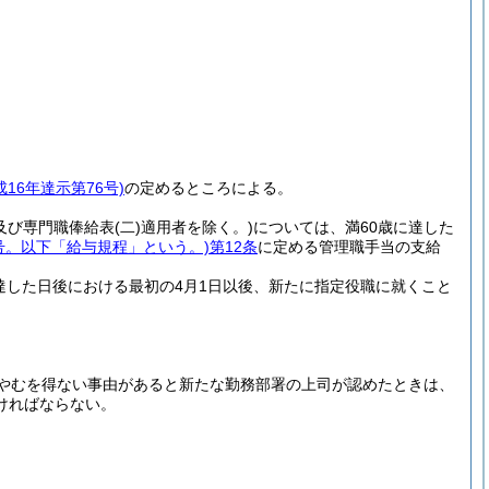
。
成16年達示第76号)
の定めるところによる。
及び専門職俸給表
(二)
適用者を除く。)
については、満60歳に達した
0号。以下「給与規程」という。)
第12条
に定める管理職手当の支給
達した日後における最初の4月1日以後、新たに指定役職に就くこと
やむを得ない事由があると新たな勤務部署の上司が認めたときは、
ければならない。