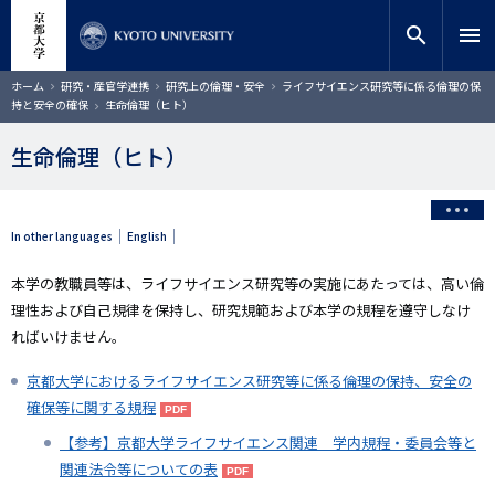
メ
close
サイト内検索
教員検索
イ
search
menu
ン
コ
検索
パ
ホーム
研究・産官学連携
研究上の倫理・安全
ライフサイエンス研究等に係る倫理の保
ン
ン
持と安全の確保
生命倫理（ヒト）
く
テ
ず
ン
生命倫理（ヒト）
ツ
に
移
動
In other languages
English
本学の教職員等は、ライフサイエンス研究等の実施にあたっては、高い倫
理性および自己規律を保持し、研究規範および本学の規程を遵守しなけ
ればいけません。
京都大学におけるライフサイエンス研究等に係る倫理の保持、安全の
確保等に関する規程
【参考】京都大学ライフサイエンス関連 学内規程・委員会等と
関連法令等についての表