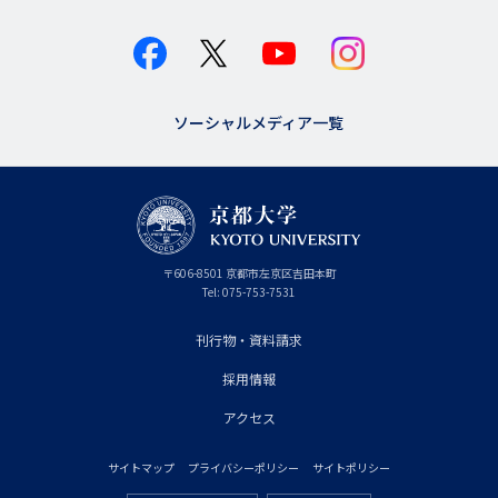
ソーシャルメディア一覧
京
〒
606-8501
京
京都市
左京区吉田本町
都
都
Tel:
075-753-7531
大
府
学
刊行物・資料請求
フ
採用情報
ッ
タ
アクセス
ー
サイトマップ
プライバシーポリシー
サイトポリシー
プ
フ