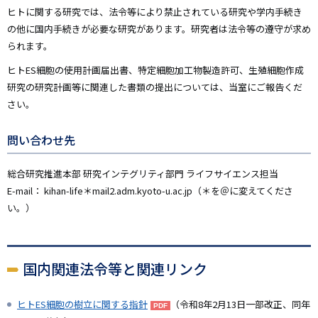
ヒトに関する研究では、法令等により禁止されている研究や学内手続き
の他に国内手続きが必要な研究があります。研究者は法令等の遵守が求め
られます。
ヒトES細胞の使用計画届出書、特定細胞加工物製造許可、生殖細胞作成
研究の研究計画等に関連した書類の提出については、当室にご報告くだ
さい。
問い合わせ先
総合研究推進本部 研究インテグリティ部門 ライフサイエンス担当
E-mail： kihan-life＊mail2.adm.kyoto-u.ac.jp（＊を＠に変えてくださ
い。）
国内関連法令等と関連リンク
ヒトES細胞の樹立に関する指針
（令和8年2月13日一部改正、同年