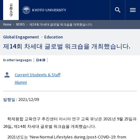
주
close
사이트 검색
연구원
요
search
menu
콘
텐
찾기
이
Home
NEWS
제14회 차세대 글로벌 워크숍을 개최했습니다.
동
츠
경
로
로
Global Engagement
Education
건
제14회 차세대 글로벌 워크숍을 개최했습니다.
너
뛰
기
In other languages
日本語
タ
Current Students & Staff
ー
Alumni
ゲ
ッ
ト
발행일
2021/12/09
학제융합 교육연구 추진센터 아시아 연구 교육 유닛은 2021년 9월 25일과
26일, 제14회 차세대 글로벌 워크숍을 개최했습니다.
2021년도는 ‘New Normal Lifestyles during/post-COVID-19: from