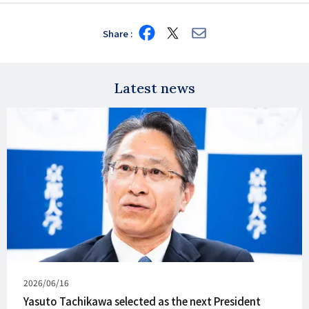
Share
Share
Share
Share
on
on
via
Facebook
X
E-
mail
Latest news
발
2026/06/16
행
Yasuto Tachikawa selected as the next President
일