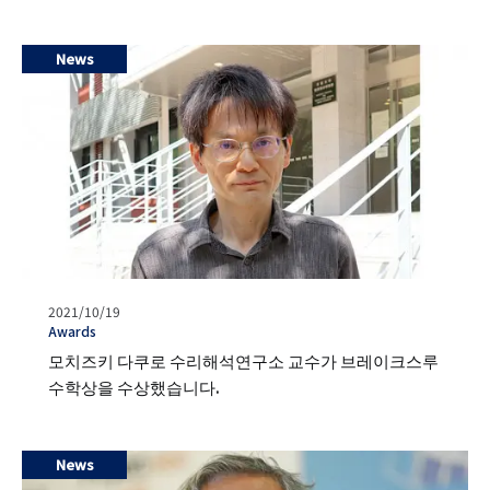
News
발
2021/10/19
행
タ
Awards
일
グ
모치즈키 다쿠로 수리해석연구소 교수가 브레이크스루
수학상을 수상했습니다.
News