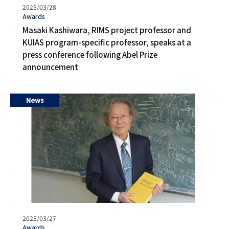
발
2025/03/28
행
タ
Awards
일
グ
Masaki Kashiwara, RIMS project professor and
KUIAS program-specific professor, speaks at a
press conference following Abel Prize
announcement
News
발
2025/03/27
행
タ
Awards