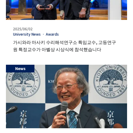
발
2025/06/02
행
タ
University News
Awards
일
グ
가시와라 마사키 수리해석연구소 특임교수, 고등연구
원 특정교수가 아벨상 시상식에 참석했습니다
News