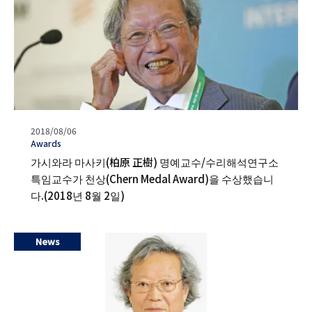
발
2018/08/06
행
タ
Awards
일
グ
가시와라 마사키(柏原 正樹) 명예교수/수리해석연구소
특임교수가 천상(Chern Medal Award)을 수상했습니
다.(2018년 8월 2일)
News