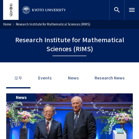
주
close
사이트 검색
연구원
요
search
menu
콘
텐
찾기
이
Home
Research Institute for Mathematical Sciences (RIMS)
동
츠
경
로
로
Research Institute for Mathematical
건
너
Sciences (RIMS)
뛰
기
모두
Events
News
Research News
News