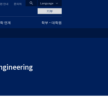
search
Language
편 안내
문의처
CLOSE
기부
학 연계
학부・대학원
グ
ロ
ー
バ
ル
Engineering
ナ
ビ
ゲ
ー