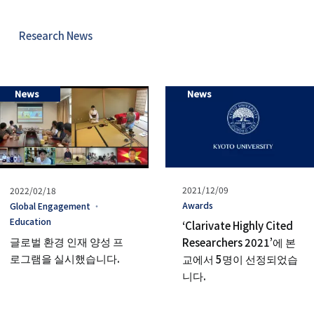
リ
ン
Research News
ク
（日
News
News
本
語
以
발
2021/12/09
발
2022/02/18
外）
행
タ
Awards
행
タ
Global Engagement
일
グ
일
グ
Education
‘Clarivate Highly Cited
글로벌 환경 인재 양성 프
Researchers 2021’에 본
로그램을 실시했습니다.
교에서 5명이 선정되었습
니다.