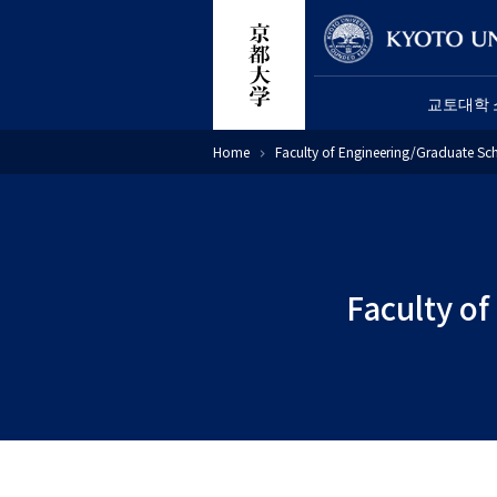
주
연구원
요
콘
교토대학 
텐
츠
이
Home
Faculty of Engineering/Graduate Sch
로
동
경
건
로
너
뛰
기
Faculty of