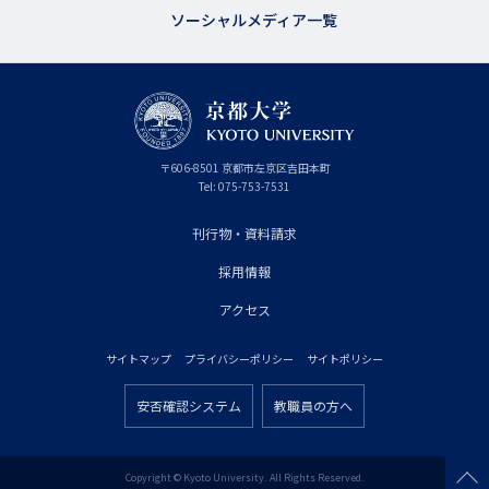
ジ
ソーシャルメディア一覧
用
メ
ニ
ュ
京
〒
606-8501
京
京都市
左京区吉田本町
ー
都
都
Tel:
075-753-7531
大
府
学
刊行物・資料請求
フ
採用情報
ッ
タ
アクセス
ー
サイトマップ
プライバシーポリシー
サイトポリシー
プ
フ
ラ
安否確認システム
教職員の方へ
ッ
フ
イ
タ
ッ
マ
ー
タ
Copyright © Kyoto University. All Rights Reserved.