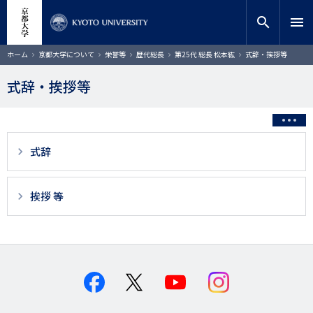
メ
close
サイト内検索
教員検索
イ
search
menu
ン
コ
検索
パ
ホーム
京都大学について
栄誉等
歴代総長
第25代 総長 松本紘
式辞・挨拶等
ン
ン
く
テ
ず
式辞・挨拶等
ン
ツ
に
移
動
3
式辞
階
層
挨拶 等
目
以
降
ペ
ー