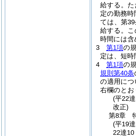
給する。た
定の勤務時
ては、第3
給する。こ
時間には含
3
第1項
の
定は、短時
4
第1項
の
規則第40条
の適用につ
右欄のとお
(平22
改正)
第8章
(平19
22達1