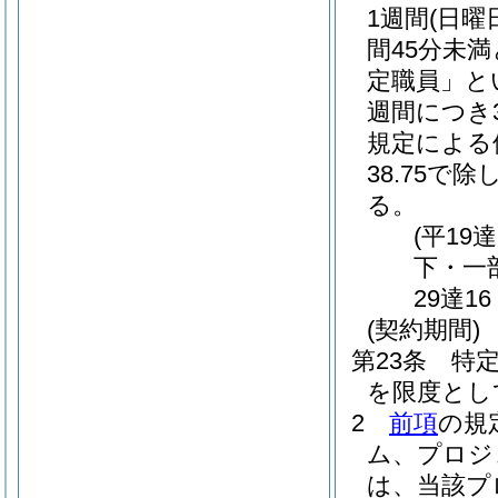
1週間
(日
間45分未
定職員」と
週間につき
規定による
38.75で
る。
(平19
下・一部
29達1
(契約期間)
第23条
特
を限度とし
2
前項
の規
ム、プロジ
は、当該プ