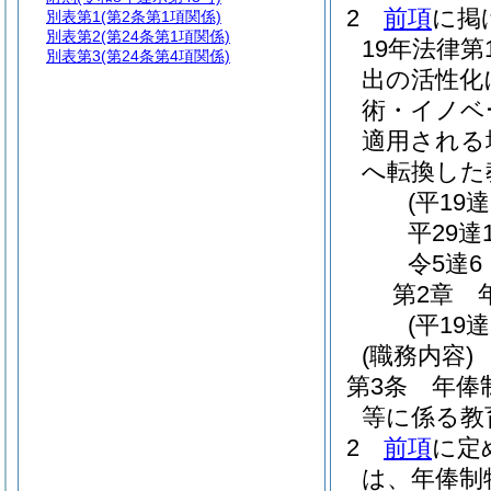
2
前項
に掲
別表第1
(第2条第1項関係)
別表第2
(第24条第1項関係)
19年法律第1
別表第3
(第24条第4項関係)
出の活性化
術・イノベ
適用される
へ転換した
(平19
平29達
令5達6
第2章
(平19
(職務内容)
第3条
年俸
等に係る教
2
前項
に定
は、年俸制