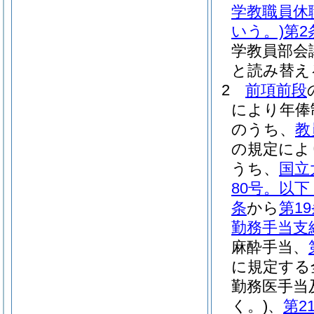
学教職員休
いう。)
第2
学教員部会
と読み替え
2
前項前段
により年俸
のうち、
教
の規定によ
うち、
国立
80号。以
条
から
第1
勤務手当支
麻酔手当、
に規定する
勤務医手当
く。)
、
第2