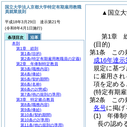
国立大学法人京都大学特定有期雇用教職
員就業規則
▲国立大
平成18年3月29日 達示第21号
(令和8年4月1日施行)
第1章
条項目次
沿革
(目的)
本則
第1章
総則
第1条
この
第1条
(目的)
第2条
(特定有期雇用教職員の定義)
成16年達
第2章
年俸制特定教員
規定に基づ
第3条
(職務内容)
第4条
(俸給)
に雇用され
第5条
(契約期間)
項を定める
第6条
(名称)
第6条の2
(懲戒)
(特定有期
第7条
(他の規則の準用)
第2条
この
第3章
特定拠点教員
第8条
(職務内容)
各号
に掲げ
第9条
(俸給)
(1)
年俸制
第10条
(契約期間)
第10条の2
(準用)
長の認め
第11条
(他の規則の準用)