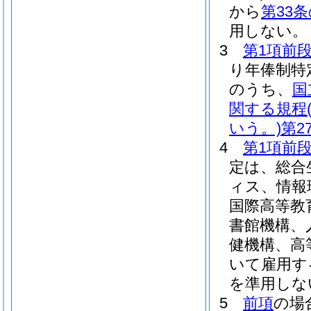
から
第33条
用しない。
3
第1項前
り年俸制特
のうち、
国
関する規程
いう。)
第2
4
第1項前
定は、総合
ィス、情報
国際高等教
書館機構、
健機構、高
いて雇用す
を準用しな
5
前項
の場