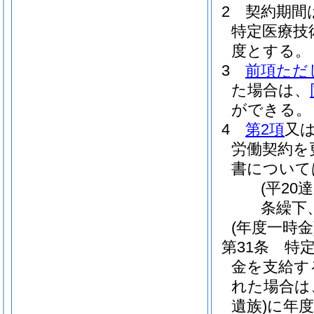
2
契約期間
特定医療技
度とする。
3
前項ただ
た場合は、
ができる。
4
第2項
又
労働契約を
書について
(平20
条繰下、
(年度一時金
第31条
特
金を支給す
れた場合は
遺族)
に年度