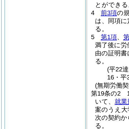
とができる
4
前3項
の
は、同項に
る。
5
第1項
、
第
満了後に労
由の証明書
る。
(平22
16・平
(無期労働契
第19条の2
いて、
就業
案のうえ大
次の契約か
る。