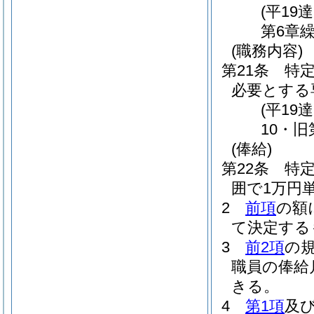
(平19
第6章繰
(職務内容)
第21条
特
必要とする
(平19
10・旧
(俸給)
第22条
特定
囲で1万円
2
前項
の額
て決定する
3
前2項
の
職員の俸給
きる。
4
第1項
及