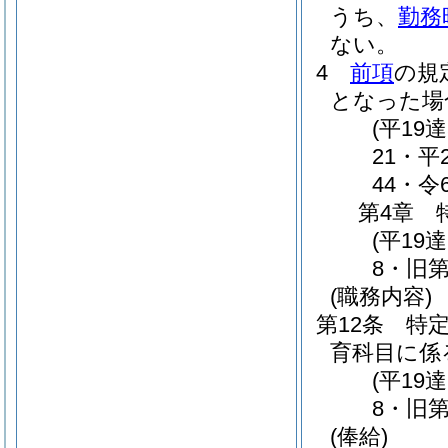
うち、
勤務
ない。
4
前項
の規
となった場
(平19
21・平
44・令
第4章
(平19
8・旧第
(職務内容)
第12条
特
育科目に係
(平19
8・旧第
(俸給)