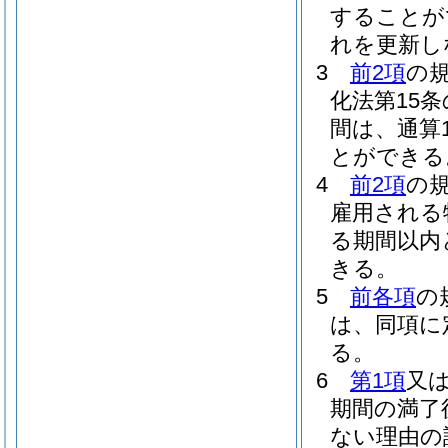
することが
れを更新し
3
前2項
の
化法第15
間は、通算
とができる
4
前2項
の
雇用される
る期間以内
きる。
5
前各項
の
は、同項に
る。
6
第1項
又
期間の満了
ない理由の