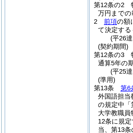
第12条の2
万円までの
2
前項
の額
て決定する
(平26
(契約期間)
第12条の3
通算5年の
(平25
(準用)
第13条
第6
外国語担当
の規定中「第
大学教職員
12条に規
当、第13