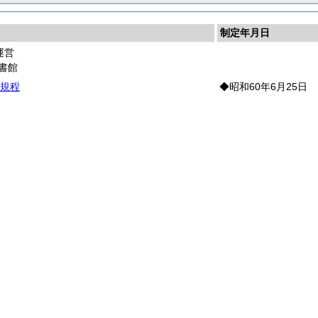
制定年月日
運営
書館
規程
◆昭和60年6月25日