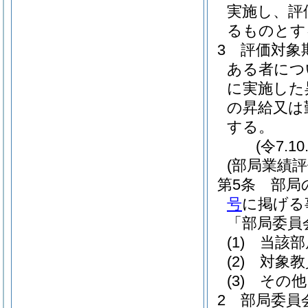
実施し、評
るものとす
3
評価対象
ある者につ
に実施した
の昇給又は
する。
(令7.1
(部局業績評
第5条
部局
号
に掲げる
「部局委員
(1)
当該部
(2)
対象教
(3)
その他
2
部局委員