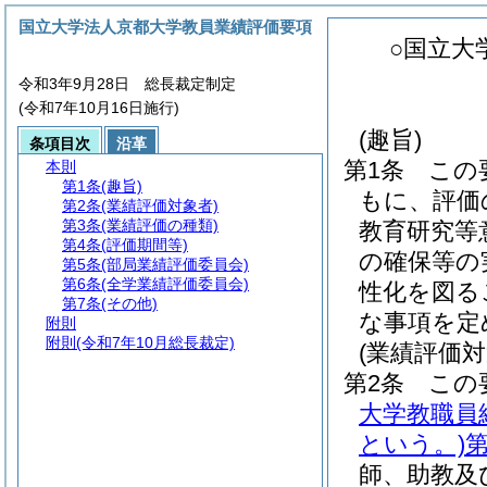
国立大学法人京都大学教員業績評価要項
○国立大
令和3年9月28日 総長裁定制定
(令和7年10月16日施行)
(趣旨)
条項目次
沿革
第1条
この
本則
第1条
(趣旨)
もに、評価
第2条
(業績評価対象者)
第3条
(業績評価の種類)
教育研究等
第4条
(評価期間等)
の確保等の
第5条
(部局業績評価委員会)
第6条
(全学業績評価委員会)
性化を図る
第7条
(その他)
な事項を定
附則
附則
(令和7年10月総長裁定)
(業績評価対
第2条
この
大学教職員
という。)
第
師、助教及