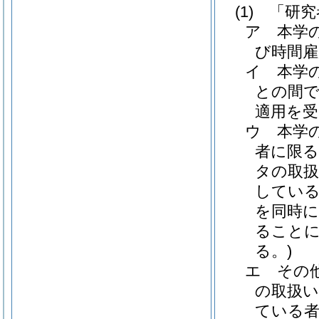
(1)
「研究
ア
本学
び時間雇
イ
本学
との間
適用を
ウ
本学
者に限る
タの取
してい
を同時に
ること
る。)
エ
その
の取扱
ている