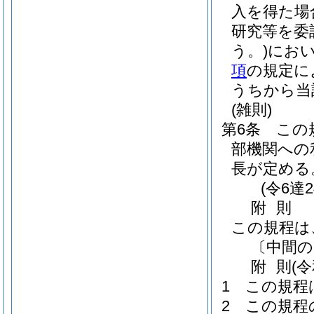
入を得た場
研究等を委
う。)
にお
項
の規定に
うちから当
(雑則)
第6条
この
部機関への
長が定める
(令6達
附
則
この規程は
〔中間の
附
則
(
1
この規程
2
この規程