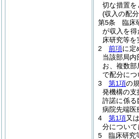
切な措置を
(収入の配分
第5条
臨床
が収入を得
床研究等を
2
前項
に定
当該部局内
お、複数部
で配分につ
3
第1項
の
発機構の支
許諾に係る
病院先端医
4
第1項
又
分について
5
臨床研究