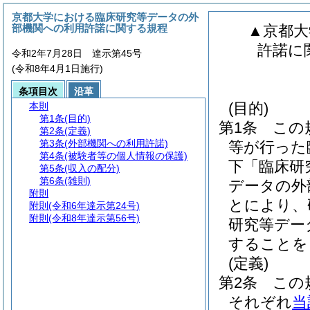
京都大学における臨床研究等データの外
部機関への利用許諾に関する規程
▲京都大
許諾に
令和2年7月28日 達示第45号
(令和8年4月1日施行)
条項目次
沿革
(目的)
本則
第1条
(目的)
第1条
この
第2条
(定義)
第3条
(外部機関への利用許諾)
等が行った
第4条
(被験者等の個人情報の保護)
下「臨床研
第5条
(収入の配分)
第6条
(雑則)
データの外
附則
とにより、
附則
(令和6年達示第24号)
附則
(令和8年達示第56号)
研究等デー
することを
(定義)
第2条
この
それぞれ
当