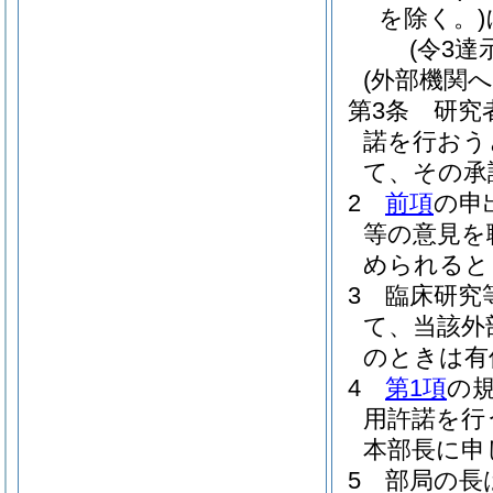
を除く。)
(令3達
(外部機関へ
第3条
研究
諾を行おう
て、その承
2
前項
の申
等の意見を
められると
3
臨床研究
て、当該外
のときは有
4
第1項
の
用許諾を行
本部長に申
5
部局の長