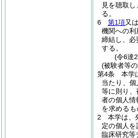
見を聴取し
る。
6
第1項
又
機関への利
締結し、必
する。
(令6達
(被験者等
第4条
本学
当たり、個
等に則り、
者の個人情
を求めるも
2
本学は、
定の個人を
臨床研究等