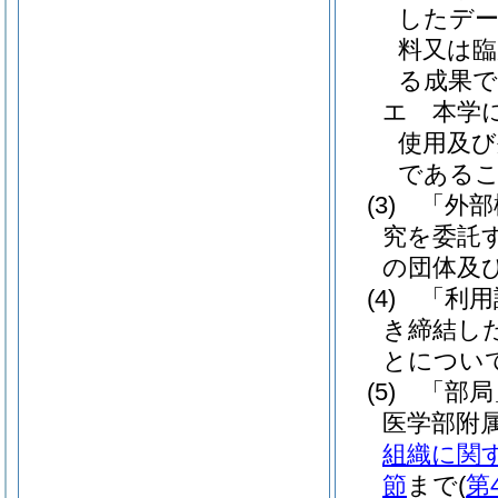
したデー
料又は臨
る成果
エ
本学
使用及び
である
(3)
「外部
究を委託
の団体及
(4)
「利用
き締結し
とについ
(5)
「部局
医学部附
組織に関
節
まで
(
第