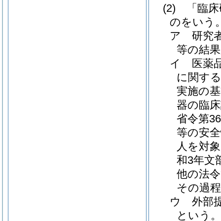
(2)
「臨床
のをいう
ア
研究
等の結
イ
医薬
に関する
実施の基
器の臨床
省令第36
等の安全
人を対象
和3年文
他の法令
その過
ウ
外部
という。