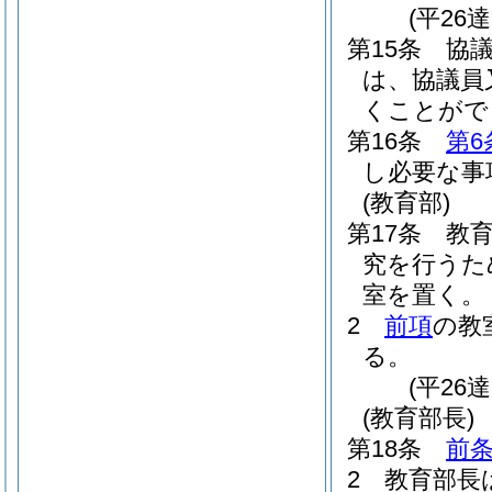
(平26
第15条
協
は、協議員
くことがで
第16条
第6
し必要な事
(教育部)
第17条
教
究を行うた
室を置く。
2
前項
の教
る。
(平26
(教育部長)
第18条
前条
2
教育部長