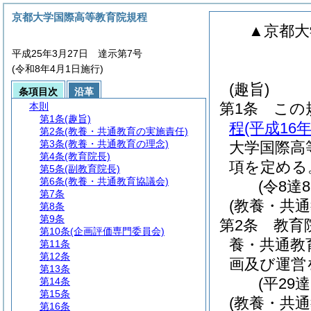
京都大学国際高等教育院規程
▲京都大
平成25年3月27日 達示第7号
(令和8年4月1日施行)
(趣旨)
条項目次
沿革
第1条
この
本則
第1条
(趣旨)
程
(平成16
第2条
(教養・共通教育の実施責任)
第3条
(教養・共通教育の理念)
大学国際高
第4条
(教育院長)
項を定める
第5条
(副教育院長)
第6条
(教養・共通教育協議会)
(令8達
第7条
(教養・共
第8条
第9条
第2条
教育
第10条
(企画評価専門委員会)
養・共通教
第11条
第12条
画及び運営
第13条
(平29
第14条
第15条
(教養・共通
第16条