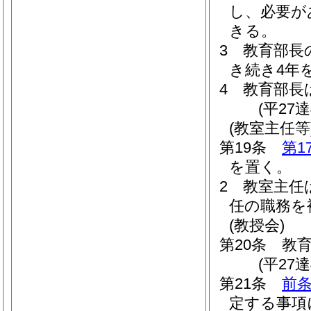
し、必要が
きる。
3
教育部長
き続き4年
4
教育部長
(平27
(教室主任等
第19条
第1
を置く。
2
教室主任
任の職務を
(教授会)
第20条
教
(平27
第21条
前
定する事項