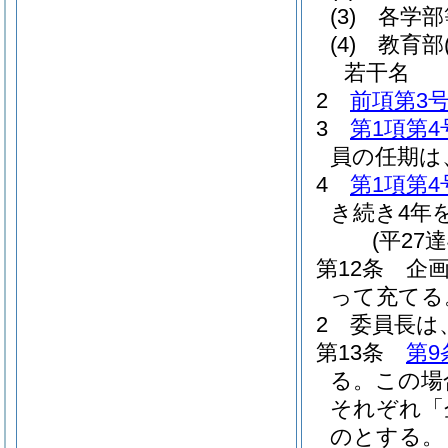
(3)
各学部
(4)
教育部
若干名
2
前項第3
3
第1項第4
員の任期は
4
第1項第4
き続き4年
(平27
第12条
企
って充てる
2
委員長は
第13条
第9
る。
この場
それぞれ「
のとする。