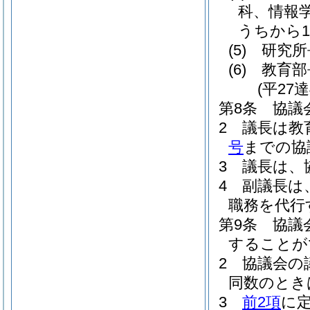
科、情報
うちから
(5)
研究所
(6)
教育部
(平27
第8条
協議
2
議長は教
号
までの協
3
議長は、
4
副議長は
職務を代行
第9条
協議
することが
2
協議会の
同数のとき
3
前2項
に