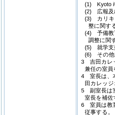
(1)
Kyo
(2)
広報及
(3)
カリキ
整に関す
(4)
予備教
調整に関
(5)
就学支
(6)
その他
3
吉田カレ
兼任の室員
4
室長は、
田カレッジ
5
副室長は
室長を補佐
6
室員は教
従事する。