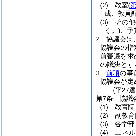
(2)
教室
(
第
成、教員
(3)
その他
く。)
、予
2
協議会は
協議会の指
前審議を求
の議決とす
3
前項
の事
協議会が定
(平27
第7条
協議
(1)
教育院
(2)
副教育
(3)
各学部
(4)
エネル