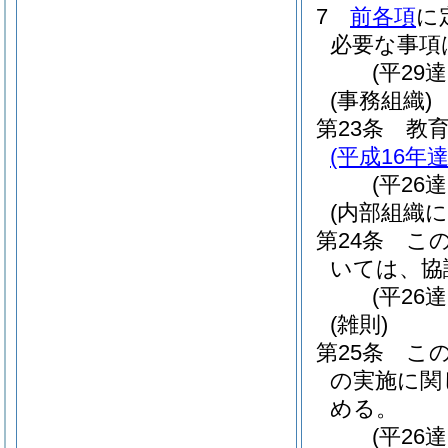
7
前各項
に
必要な事項
(平29
(事務組織)
第23条
教
(平成16年達
(平26
(内部組織
第24条
こ
いては、協
(平26
(雑則)
第25条
こ
の実施に関
める。
(平26