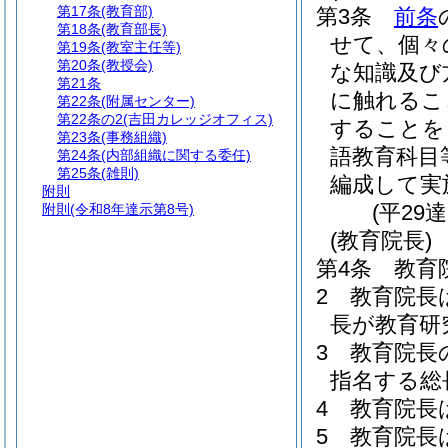
第17条
(教育部)
第3条
前条
第18条
(教育部長)
せて、個々
第19条
(教室主任等)
第20条
(教授会)
な知識及び
第21条
に触れるこ
第22条
(附属センター)
第22条の2
(吉田カレッジオフィス)
することを
第23条
(事務組織)
語教育科目
第24条
(内部組織に関する委任)
第25条
(雑則)
編成して実
附則
(平29
附則
(令和8年達示第8号)
(教育院長)
第4条
教育
2
教育院長
長が教育研
3
教育院長
指名する総
4
教育院長
5
教育院長