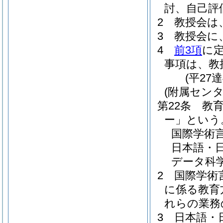
討、自己評
2
教授会は
3
教授会に
4
前3項
に
事項は、教
(平27
(附属センタ
第22条
教
ー」という
国際学術
日本語・
データ科
2
国際学術
に係る教育
れらの業務
3
日本語・