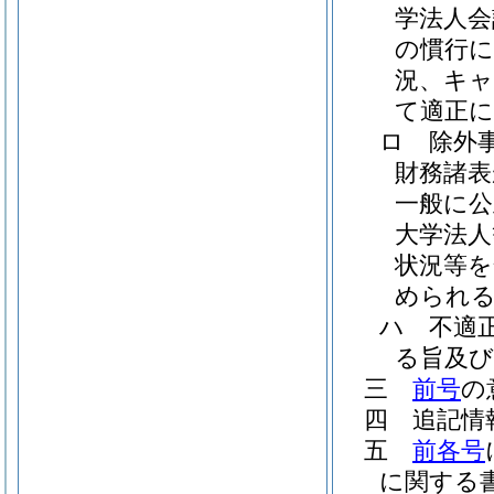
学法人会
の慣行に
況、キ
て適正
ロ
除外
財務諸表
一般に公
大学法人
状況等
められる
ハ
不適
る旨及び
三
前号
の
四
追記情
五
前各号
に関する