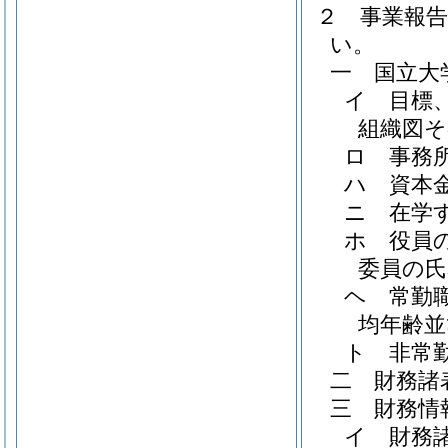
２
事業報
い。
一
国立大
イ
目標
組織図そ
ロ
事務
ハ
資本
ニ
在学
ホ
役員
委員の氏
ヘ
常勤
均年齢並
ト
非常
二
財務諸
三
財務情
イ
財務