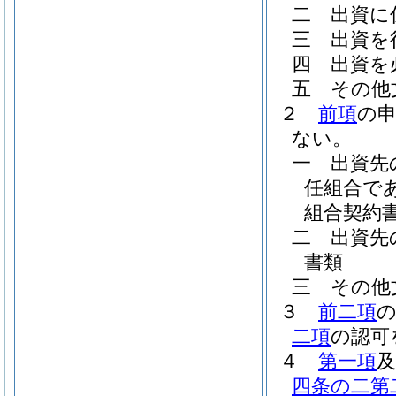
二
出資に
三
出資を
四
出資を
五
その他
２
前項
の
ない。
一
出資先
任組合で
組合契約書
二
出資先
書類
三
その他
３
前二項
二項
の認可
４
第一項
四条の二第