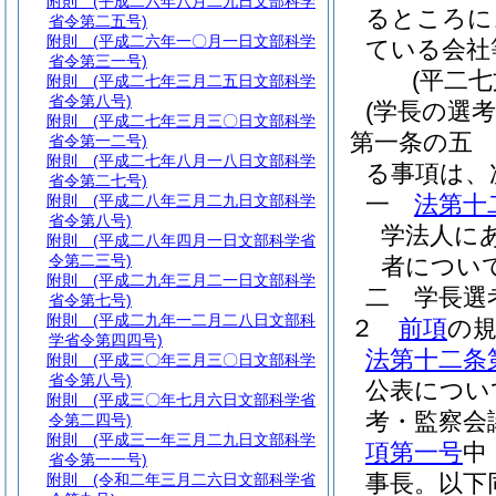
附則
(平成二六年八月二九日文部科学
るところに
省令第二五号)
附則
(平成二六年一〇月一日文部科学
ている会社
省令第三一号)
(平二
附則
(平成二七年三月二五日文部科学
省令第八号)
(学長の選
附則
(平成二七年三月三〇日文部科学
第一条の五
省令第一二号)
附則
(平成二七年八月一八日文部科学
る事項は、
省令第二七号)
一
法第十
附則
(平成二八年三月二九日文部科学
省令第八号)
学法人に
附則
(平成二八年四月一日文部科学省
令第二三号)
者につい
附則
(平成二九年三月二一日文部科学
二
学長選
省令第七号)
附則
(平成二九年一二月二八日文部科
２
前項
の
学省令第四四号)
法第十二条
附則
(平成三〇年三月三〇日文部科学
省令第八号)
公表につい
附則
(平成三〇年七月六日文部科学省
考・監察会
令第二四号)
附則
(平成三一年三月二九日文部科学
項第一号
中
省令第一一号)
事長。以下
附則
(令和二年三月二六日文部科学省