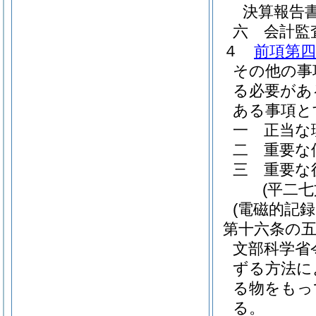
決算報告
六
会計監
４
前項第四
その他の事
る必要があ
ある事項と
一
正当な
二
重要な
三
重要な
(平二
(電磁的記
第十六条の
文部科学省
ずる方法に
る物をもっ
る。