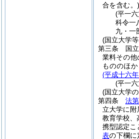
合を含む。
(平一
科令一
九・一
(国立大学
第三条
国
業料その他
もののほか
(平成十六
(平一
(国立大学の
第四条
法第
立大学に附
教育学校、
携型認定こ
表
の下欄に