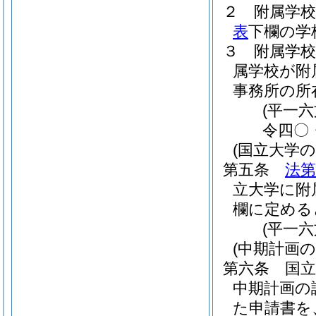
２
附属学
表
下欄の学
３
附属学
属学校が附
事務所の所
(平一
令四〇
(国立大学
第五条
法第
立大学に附
欄に定める
(平一
(中期計画
第六条
国
中期計画の
た申請書を