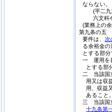
ならない。
(平二
六文科
(業務上の余
第九条の五
要件は、
次
る余裕金の
とする部分
一
運用を
とする部
二
当該国
用又は収
用、収益又
あること
三
当該国
十九条第