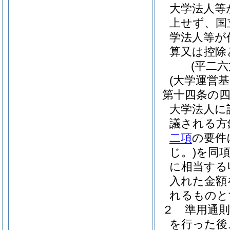
大学法人等
上せず、国
学法人等が
算又は控除
(平二
(大学運営
第十四条の
大学法人に
議される方
二項
の要件
じ。)
を同
に相当する
入れた金額
れるものと
２
準用通
を行った後