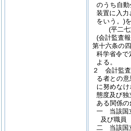
のうち自動
装置に入力
をいう。)
(平二
(会計監査報
第十六条の
科学省令で
よる。
２
会計監
る者との意
に努めなけ
態度及び独
ある関係の
一
当該国
及び職員
二
当該国