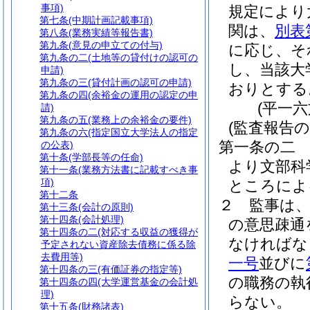
事項)
規定により
第七条
(中期計画記載事項)
関は、
別表
第八条
(業務実績等報告書)
第九条
(意見の申立ての付与)
に応じ、そ
第九条の二
(土地等の貸付けの認可の
し、当該大
申請)
第九条の三
(貸付計画の認可の申請)
おりとする
第九条の四
(余裕金の運用の認定の申
(平一
請)
第九条の五
(業務上の余裕金の要件)
(監査報告の
第九条の六
(指定国立大学法人の指定
第一条の二
の公表)
第十条
(学部長等の任命)
より文部科
第十一条
(業務方法書に記載すべき事
項)
ところによ
第十二条
２
監事は
第十三条
(会計の原則)
第十四条
(会計処理)
の意思疎通
第十四条の二
(対応する収益の獲得が
なければな
予定されない資産除去債務に係る除
去費用等)
一号
並びに
第十四条の三
(有価証券の指定等)
の職務の執
第十四条の四
(大学運営基金の会計処
理)
らない。
第十五条
(財務諸表)