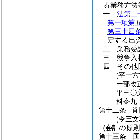
る業務方法
一
法第二
第一項第
第三十四
定する出
二
業務委
三
競争入
四
その他
(平一
一部改
平三〇
科令九
第十二条
削
(令三文
(会計の原則
第十三条