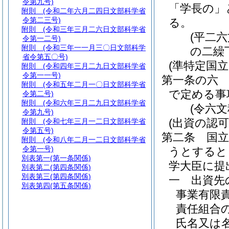
令第九号)
「学長の」
附則
(令和二年六月二四日文部科学省
令第二三号)
る。
附則
(令和三年三月二六日文部科学省
(平二
令第一二号)
附則
(令和三年一一月三〇日文部科学
の二繰
省令第五〇号)
(準特定国
附則
(令和四年三月二九日文部科学省
令第一一号)
第一条の六
附則
(令和五年二月一〇日文部科学省
で定める事
令第二号)
附則
(令和六年三月二九日文部科学省
(令六
令第九号)
(出資の認可
附則
(令和七年三月一二日文部科学省
令第五号)
第二条
国
附則
(令和八年二月一二日文部科学省
令第一号)
うとすると
別表第一
(第一条関係)
学大臣に提
別表第二
(第四条関係)
別表第三
(第四条関係)
一
出資先
別表第四
(第五条関係)
事業有限
責任組合
氏名又は