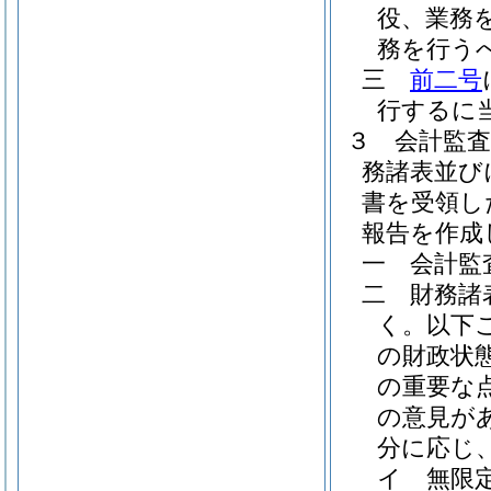
役、業務
務を行う
三
前二号
行するに
３
会計監
務諸表並び
書を受領し
報告を作成
一
会計監
二
財務諸
く。以下
の財政状
の重要な
の意見が
分に応じ
イ
無限