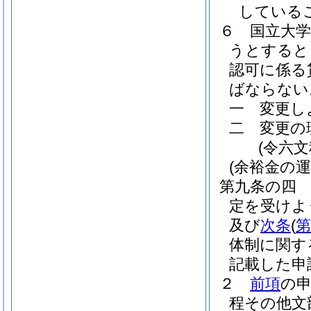
している
６
国立大
うとすると
認可に係る
ばならない
一
変更し
二
変更の
(令六
(余裕金の
第九条の四
定を受けよ
及び
次条
(
第
体制に関す
記載した申
２
前項
の
程その他文