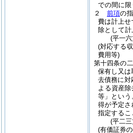
での間に限
２
前項
の
費は計上せ
除として計
(平一
(対応する
費用等)
第十四条の
保有し又は
去債務に対
よる資産除
等」という
得が予定さ
指定するこ
(平二
(有価証券の