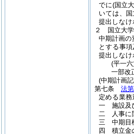
でに
(国立
いては、国
提出しなけ
２
国立大
中期計画の
とする事項
提出しなけ
(平一
一部改
(中期計画記
第七条
法第
定める業務
一
施設及
二
人事に
三
中期目
四
積立金