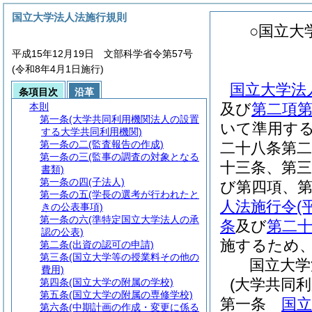
国立大学法人法施行規則
○国立大
平成15年12月19日 文部科学省令第57号
(令和8年4月1日施行)
国立大学法
条項目次
沿革
及び
第二項
本則
第一条
(大学共同利用機関法人の設置
いて準用する
する大学共同利用機関)
第一条の二
(監査報告の作成)
二十八条第二
第一条の三
(監事の調査の対象となる
十三条、第三
書類)
第一条の四
(子法人)
び第四項、
第一条の五
(学長の選考が行われたと
人法施行令(
きの公表事項)
第一条の六
(準特定国立大学法人の承
条
及び
第二
認の公表)
施するため
第二条
(出資の認可の申請)
第三条
(国立大学等の授業料その他の
国立大学
費用)
(大学共同
第四条
(国立大学の附属の学校)
第五条
(国立大学の附属の専修学校)
第一条
国立
第六条
(中期計画の作成・変更に係る