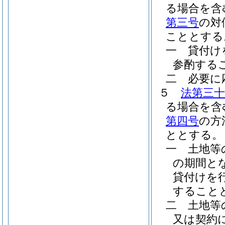
る場合を含
第三号
の対
こととする
一
貸付け
参酌する
二
必要に
５
法第三
る場合を含
第四号
の方
ととする。
一
土地等
の期間と
貸付けを
すること
二
土地等
又は契約