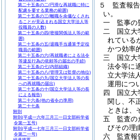
５
監査報
第二十五条の二
(円滑な再就職に特に
配慮を要する業務の範囲)
い。
第二十五条の三
(離職を余儀なくされ
一
監事の
ることが見込まれる国立大学法人等
役職員の人数)
二
国立大
第二十五条の四
(密接関係法人等の範
囲)
れている
第二十五条の五
(退職手当通算予定役
かつ効率
職員の範囲)
第二十五条の六
(再就職者による法令
三
国立大
等違反行為の依頼等の届出の手続)
法令等に
第二十五条の七
(内部組織)
第二十五条の八
(管理又は監督の地位)
立大学法
第二十五条の九
(国立大学法人等の長
運用につ
への再就職の届出)
第二十五条の十
(国立大学法人等の長
四
国立大
による報告)
関し、不
第二十六条
(他の省令の準用)
第二十七条
ときは、
附則
附則
(平成一六年三月三一日文部科学省
五
監査の
令第一五号)
びその理
附則
(平成一七年三月三一日文部科学省
令第二一号)
六
監査報
経過措置