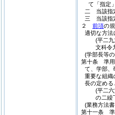
て「指定
二
当該指
三
当該指
２
前項
の
適切な方法
(平二
文科令
(学部長等の
第十条
準
て、学部、
重要な組織
長の定める
(平二
の二繰
(業務方法
第十一条