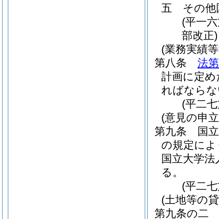
五
その他
(平一
部改正)
(業務実績等
第八条
法
計画に定め
ればならな
(平二
(意見の申立
第九条
国
の規定によ
国立大学法
る。
(平二
(土地等の
第九条の二