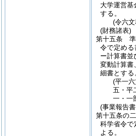
大学運営基
する。
(令六
(財務諸表)
第十五条
令で定める
ー計算書並
変動計算書
細書とする
(平一
五・平
一・一
(事業報告書
第十五条の
科学省令で
よる。