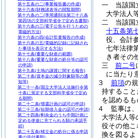
一
当該国
第十五条の二
(事業報告書の作成)
第十六条
(財務諸表等の閲覧期間)
大学法人
第十六条の二
(準用通則法第三十八条
第四項の文部科学省令で定める書類)
二
当該国
第十六条の三
(電子公告を行うための
十五条第
電磁的方法)
第十六条の四
(会計監査報告の作成)
役、会計
第十六条の五
(電磁的記録に記録され
七年法律第
た事項を表示する方法)
第十七条
(重要な財産の範囲)
き者その
第十八条
(重要な財産の処分等の認可
三
前二号
の申請)
第十九条
(土地の譲渡に関する報告)
に当たり
第二十条
(資本金の減少対象額等の通
３
前項
の
知等)
第二十一条
(国立大学法人法施行令第
持すること
十条に規定する文部科学省令で定め
る期間)
を認めるも
第二十二条
(償還計画の認可の申請)
４
監事は
第二十三条
(短期借入金の認可の申請)
第二十四条
(剰余金のうち中期計画に
大学法人等
定める使途に充てられる額の承認手
役その他こ
続)
第二十五条
(積立金の処分に係る申請
換を図るよ
書の添付書類)