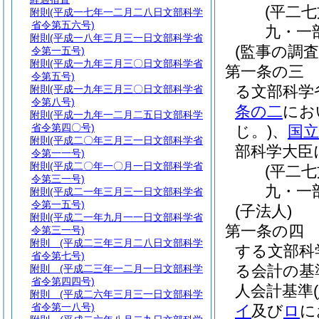
(平二
附則
(平成一七年一二月二八日文部科学
省令第五六号)
九・一
附則
(平成一八年三月三一日文部科学省
(監事の調
令第一五号)
附則
(平成一九年三月三〇日文部科学省
第一条の三
令第五号)
る文部科学
附則
(平成一九年三月三〇日文部科学省
令第八号)
条の二
にお
附則
(平成一九年一二月二五日文部科学
省令第四〇号)
じ。)
、
国立
附則
(平成二〇年三月三一日文部科学省
部科学大臣
令第一一号)
附則
(平成二〇年一〇月一日文部科学省
(平二
令第三一号)
九・一
附則
(平成二一年三月三一日文部科学省
令第一五号)
(子法人)
附則
(平成二一年九月一一日文部科学省
第一条の四
令第三一号)
附則
(平成二三年三月二八日文部科学
する文部科
省令第七号)
る会計の基
附則
(平成二三年一二月一日文部科学
省令第四四号)
人会計基準
(
附則
(平成二六年三月三一日文部科学
省令第一八号)
イ
及び
ロ
に