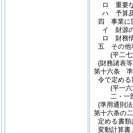
ロ
重要
ハ
予算
四
事業に
イ
財源
ロ
財務
五
その他
(平二
(財務諸表等
第十六条
令で定める
(平一
二・一
(準用通則
第十六条の
定める書類
変動計算書