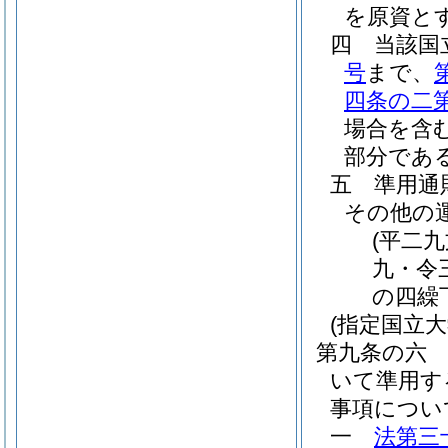
を原資と
四
当該国
号
まで、
四条の二
場合を含む
部分であ
五
準用通
その他の
(平二
九・令
の四繰
(指定国立
第九条の六
いて準用す
事項につい
一
法第三