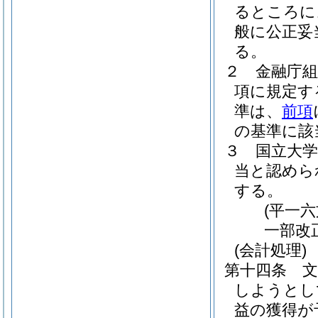
るところに
般に公正妥
る。
２
金融庁組
項に規定す
準は、
前項
の基準に該
３
国立大
当と認めら
する。
(平一
一部改
(会計処理)
第十四条
しようとし
益の獲得が