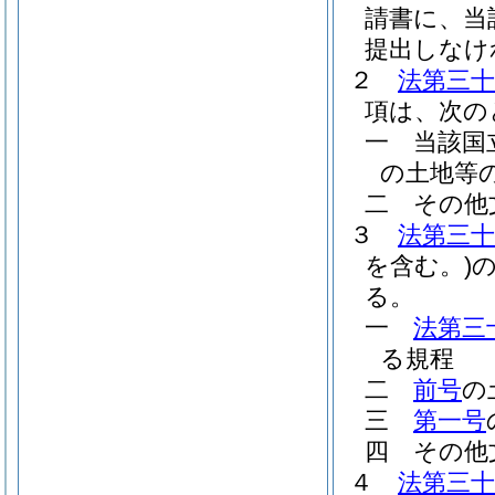
請書に、当
提出しなけ
２
法第三
項は、次の
一
当該国
の土地等
二
その他
３
法第三
を含む。)
る。
一
法第三
る規程
二
前号
の
三
第一号
四
その他
４
法第三