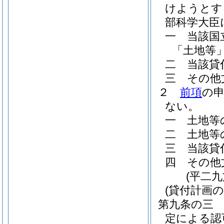
けようとす
部科学大臣
一
当該国
「土地等」
二
当該貸
三
その他
２
前項
の
ない。
一
土地等
二
土地等
三
当該貸
四
その他
(平二
(貸付計画の
第九条の三
定による認