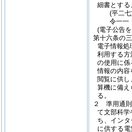
細書とする
(平二
令一一
(電子公告
第十六条の
電子情報処
利用する方
の使用に係
情報の内容
閲覧に供し
算機に備え
る。
２
準用通
て文部科学
ち、インタ
に供する電