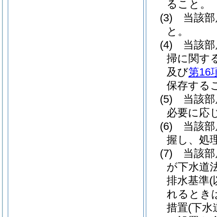
ること。
(3) 当
と。
(4) 当
掃に関する
及び
第16
保存する
(5) 当
必要に応
(6) 当
握し、処
(7) 当
が下水道
排水基準
れるとき
措置(下水