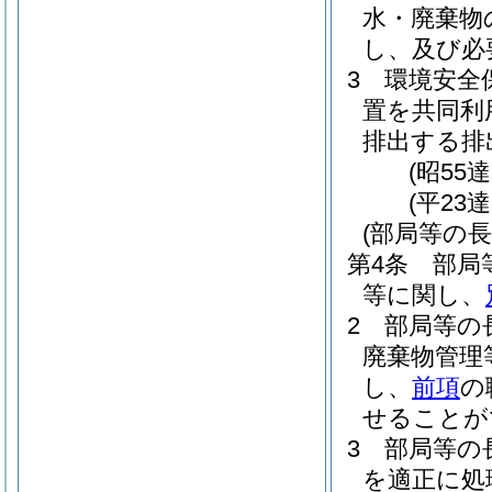
水・廃棄物
し、及び必
3
環境安全
置を共同利
排出する排
(昭55達
(平23
(部局等の長
第4条
部局
等に関し、
2
部局等の
廃棄物管理
し、
前項
の
せることが
3
部局等の
を適正に処