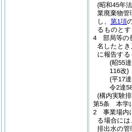
(昭和45年法
業廃棄物管
し、
第1項
るものとす
4
部局等の
名したとき
に報告する
(昭55
116改)
(平17
令2達5
(構内実験
第5条
本学
2
事業場内
る場合には
排出水の管