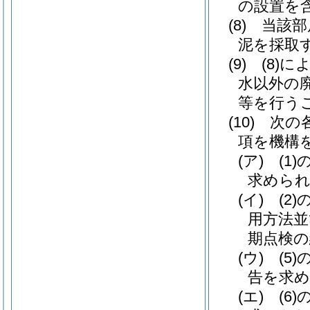
の設置を
(8) 当
泥を採取
(9) (
水以外の
等を行う
(10) 
項を機構
(ア) (
求めら
(イ) (
用方法並
期点検の
(ウ) (
告を求め
(エ) (