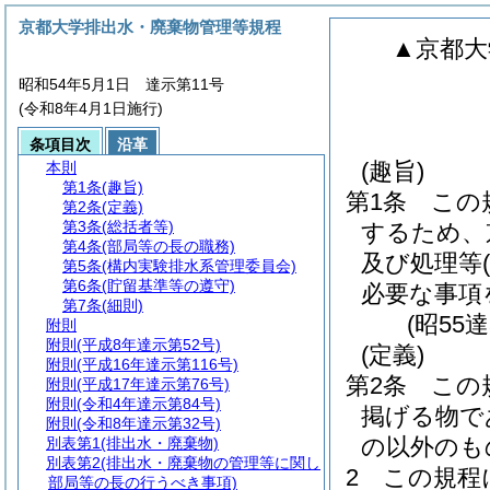
京都大学排出水・廃棄物管理等規程
▲京都大
昭和54年5月1日 達示第11号
(令和8年4月1日施行)
条項目次
沿革
(趣旨)
本則
第1条
(趣旨)
第1条
この
第2条
(定義)
第3条
(総括者等)
するため、
第4条
(部局等の長の職務)
及び処理等
第5条
(構内実験排水系管理委員会)
第6条
(貯留基準等の遵守)
必要な事項
第7条
(細則)
(昭55達
附則
附則
(平成8年達示第52号)
(定義)
附則
(平成16年達示第116号)
第2条
この
附則
(平成17年達示第76号)
附則
(令和4年達示第84号)
掲げる物で
附則
(令和8年達示第32号)
の以外のも
別表第1
(排出水・廃棄物)
別表第2
(排出水・廃棄物の管理等に関し
2
この規程
部局等の長の行うべき事項)