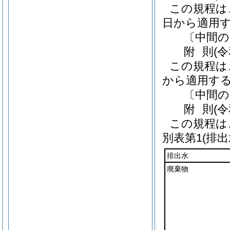
この規程は、
日から適用
〔中間の
附
則
(
この規程は、
から適用す
〔中間の
附
則
(
この規程は
別表第1
(排
排出水
廃棄物