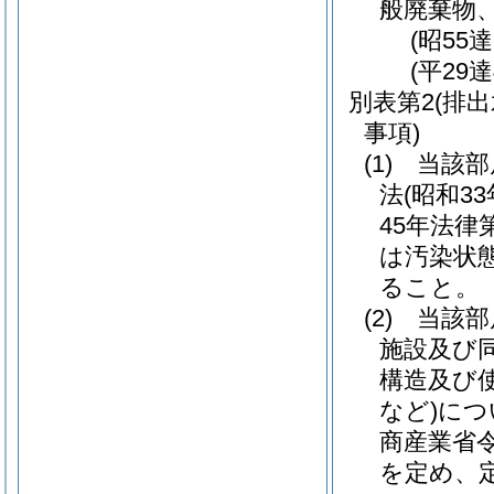
般廃棄物
(昭55
(平29
別表第2
(排
事項)
(1) 当
法(昭和3
45年法律
は汚染状
ること。
(2) 当
施設及び
構造及び
など)につ
商産業省令
を定め、