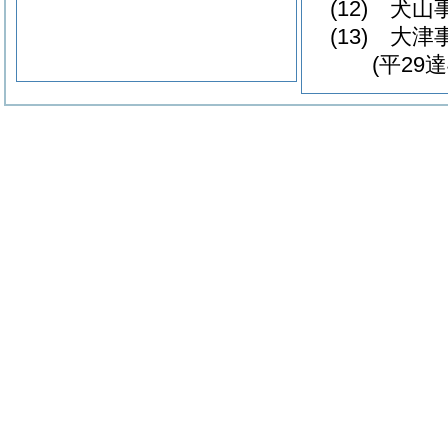
(12) 犬
(13) 大
(平29