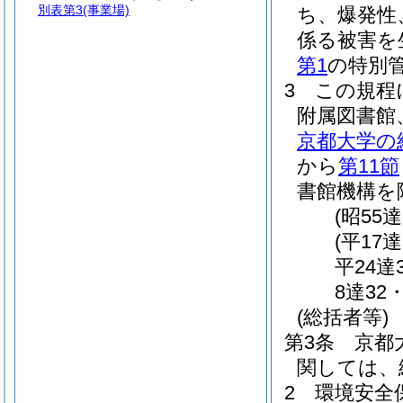
別表第3
(事業場)
ち、爆発性
係る被害を
第1
の特別
3
この規程
附属図書館
京都大学の
から
第11節
書館機構を
(昭55
(平17
平24達
8達32
(総括者等)
第3条
京都
関しては、
2
環境安全