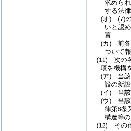
求められ
する法律
(オ) (
いと認
置
(カ) 
ついて
(11) 
項を機構
(ア) 
設の新設
(イ) 
(ウ) 
律第8条
構造等
(12) 