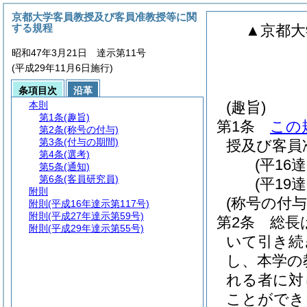
京都大学客員教授及び客員准教授等に関
する規程
▲京都大
昭和47年3月21日 達示第11号
(平成29年11月6日施行)
条項目次
沿革
(趣旨)
本則
第1条
(趣旨)
第1条
この
第2条
(称号の付与)
第3条
(付与の期間)
授及び客員
第4条
(選考)
(平16達
第5条
(通知)
第6条
(客員研究員)
(平19
附則
(称号の付与
附則
(平成16年達示第117号)
附則
(平成27年達示第59号)
第2条
総長
附則
(平成29年達示第55号)
いて引き続
し、本学の
れる者に対
ことができ