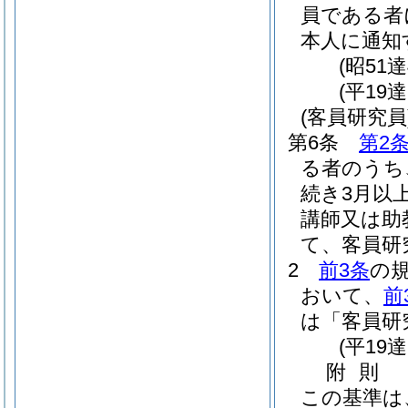
員である者
本人に通知
(昭51
(平19
(客員研究員
第6条
第2
る者のうち
続き3月以
講師又は助
て、客員研
2
前3条
の
おいて、
前
は「客員研
(平19
附
則
この基準は