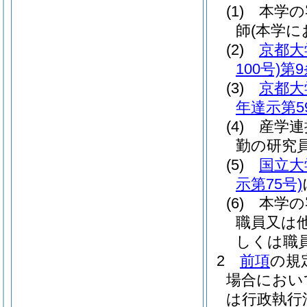
(1)
本学の
師
(本学
(2)
京都大
100号)
第9
(3)
京都大
年達示第5
(4)
産学連
勤の研究
(5)
国立大
示第75号)
(6)
本学の
職員又は
しくは職
2
前項
の規
場合におい
は行政執行