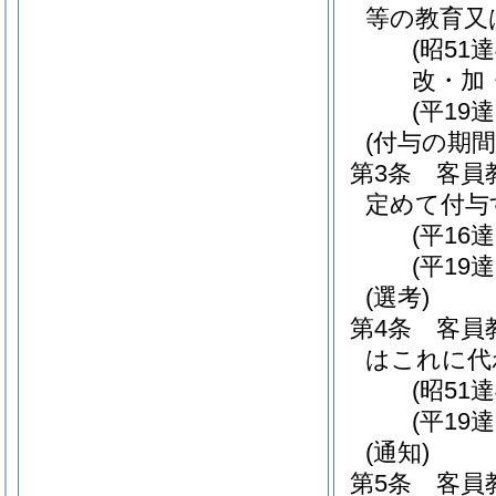
等の教育又
(昭51
改・加・
(平19
(付与の期間
第3条
客員
定めて付与
(平16
(平19
(選考)
第4条
客員
はこれに代
(昭51
(平19
(通知)
第5条
客員